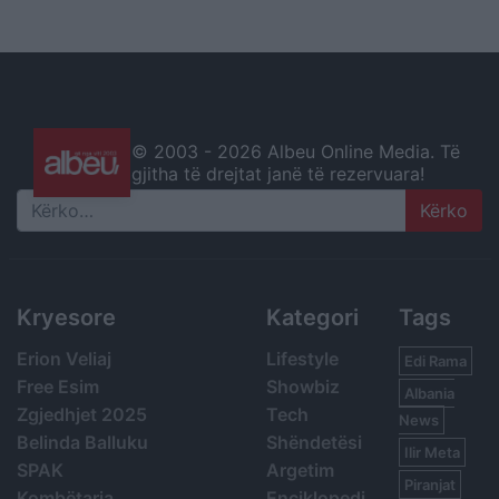
© 2003 -
2026 Albeu Online Media. Të
gjitha të drejtat janë të rezervuara!
Search
Kryesore
Kategori
Tags
Erion Veliaj
Lifestyle
Edi Rama
Free Esim
Showbiz
Albania
Zgjedhjet 2025
Tech
News
Belinda Balluku
Shëndetësi
Ilir Meta
SPAK
Argetim
Piranjat
Kombëtarja
Enciklopedi