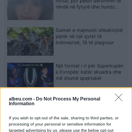
nofull, por pësoi deformim të
rëndë në fytyrë dhe humbi
punën si modele
Sulmet e majmunit shkaktojnë
panik në një qytet të
Indonezisë, 18 të plagosur
Një format i ri për Superkupën
e Evropës: katër skuadra dhe
më shumë spektakël
albeu.com -
Do Not Process My Personal
Sot ndalohet përkohësisht
Information
qarkullimi i kamionëve mbi 20
tonë në autoudhët e Kosovës
If you wish to opt-out of the sale, sharing to third parties, or
processing of your personal or sensitive information for
targeted advertising by us, please use the below opt-out