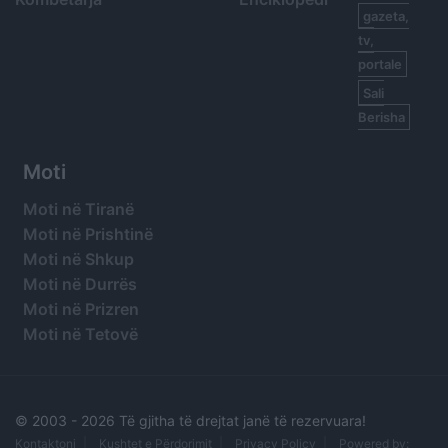
gazeta,
tv,
portale
Sali
Berisha
Moti
Moti në Tiranë
Moti në Prishtinë
Moti në Shkup
Moti në Durrës
Moti në Prizren
Moti në Tetovë
© 2003 -
2026 Të gjitha të drejtat janë të rezervuara!
Kontaktoni
Kushtet e Përdorimit
Privacy Policy
Powered by: