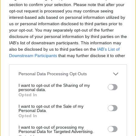
section to confirm your selection. Please note that after your
opt-out request is processed you may continue seeing
interest-based ads based on personal information utilized by
us or personal information disclosed to third parties prior to
your opt-out. You may separately opt-out of the further
disclosure of your personal information by third parties on the
IAB’s list of downstream participants. This information may
also be disclosed by us to third parties on the
IAB’s List of
Downstream Participants
that may further disclose it to other
third parties.
Personal Data Processing Opt Outs
I want to opt-out of the Sharing of my
personal data.
Opted In
I want to opt-out of the Sale of my
Personal Data.
Esim for Global
|
Esim for Europe
|
Esim for Caribbean
Opted In
|
Esim for USA
|
Esim for Italy
|
Esim for Spain
|
Esim
I want to opt-out of processing my
for Turkey
|
Esim for Germany
|
Esim for Greece
|
Esim
Personal Data for Targeted Advertising.