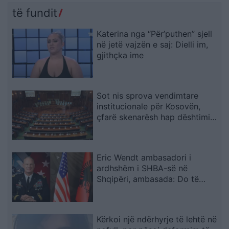
të fundit
Katerina nga “Për’puthen” sjell
në jetë vajzën e saj: Dielli im,
gjithçka ime
Sot nis sprova vendimtare
institucionale për Kosovën,
çfarë skenarësh hap dështimi i
bisedimeve Kurti–Abdixhiku
Eric Wendt ambasadori i
ardhshëm i SHBA-së në
Shqipëri, ambasada: Do të
përkrahë objektivat e Trump
për NATO-n dhe sigurinë
Kërkoi një ndërhyrje të lehtë në