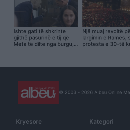
Ishte gati të shkrinte
Një muaj revoltë p
gjithë pasurinë e tij që
largimin e Ramës, 
Meta të dilte nga burgu,
protesta e 30-të 
Kujtim Cakrani flet për
qeverisë! Sheshe 
përçarjen e tij me ish-
të mbushura plot!
presidentin! A ishte
Qytetarët thirrje
komploti arsyeja?
kryeministrit: Jep
dorëheqjen
© 2003 -
2026 Albeu Online Medi
Kryesore
Kategori