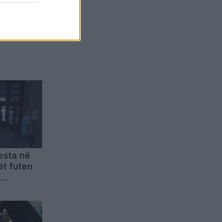
Belgium
esta në
ët futen
heqjes së