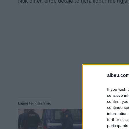
Nuk dihen ende detaje të tjera lidhur me ngjar
albeu.com
If you wish 
sensitive in
confirm you
Lajme të ngjashme:
continue se
information 
further disc
participants