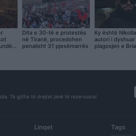
ër
Dita e 30-të e protestës
Ky është Nikolla 
sot
në Tiranë, procedohen
autori i dyshuar
kundër
penalisht 31 pjesëmarrës
plagosjen e Bri
e rrugë
a. Të gjitha të drejtat janë të rezervuara!
Linqet
Tags