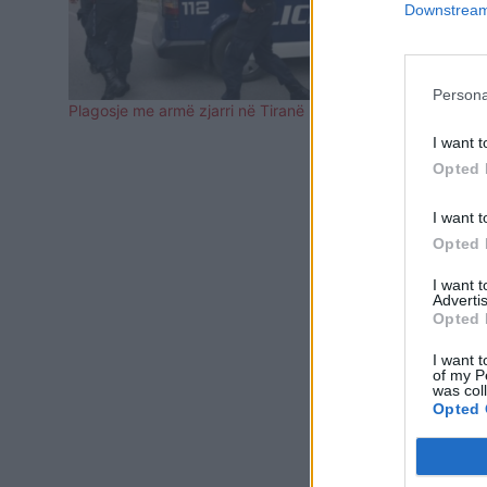
Downstream 
Persona
Plagosje me armë zjarri në Tiranë
Plagosje me 
gjendet e lë
I want t
Ekonomik
Opted 
I want t
Opted 
I want 
Advertis
Opted 
I want t
of my P
was col
Opted 