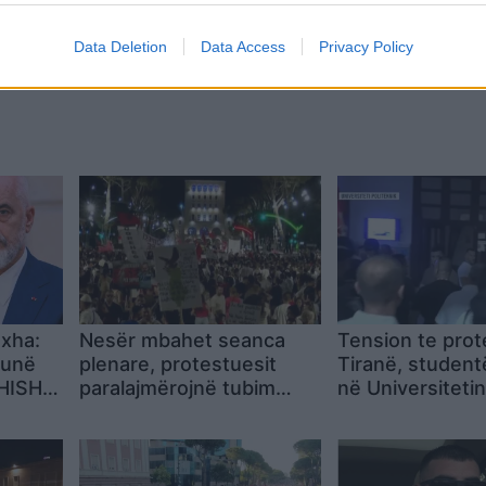
Data Deletion
Data Access
Privacy Policy
oxha:
Nesër mbahet seanca
Tension te prot
punë
plenare, protestuesit
Tiranë, student
SHISH,
paralajmërojnë tubim
në Universitetin
ër
para Parlamentit në
Politeknik pas 
10:00
banderolës