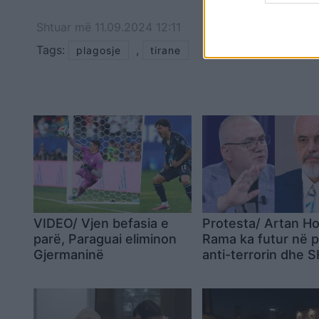
Shtuar
më
11.09.2024 12:11
Tags:
,
plagosje
tirane
VIDEO/ Vjen befasia e
Protesta/ Artan H
parë, Paraguai eliminon
Rama ka futur në 
Gjermaninë
anti-terrorin dhe 
173 persona në filt