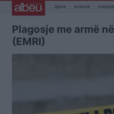
lajme
kosovë
maqed
Plagosje me armë në 
(EMRI)