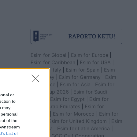
Esim for Global
|
Esim for Europe
|
Esim for Caribbean
|
Esim for USA
|
Esim for Italy
|
Esim for Spain
|
Esim
for Turkey
|
Esim for Germany
|
Esim
for Greece
|
Esim for Asia
|
Esim for
World Cup 2026
|
Esim for Saudi
sonal or
Arabia
|
Esim for Egypt
|
Esim for
ection to
United Arab Emirates
|
Esim for
ou may
Balkans
|
Esim for Morocco
|
Esim for
 personal
China
|
Esim for United Kingdom
|
Esim
out of the
 downstream
for Africa
|
Esim for Latin America
|
B’s List of
Esim for GCC Gulf Cooperation