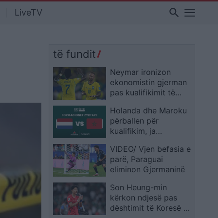
search
LiveTV
të fundit
Neymar ironizon
ekonomistin gjerman
pas kualifikimit të
Brazilit: Provoje sërish
Holanda dhe Maroku
në Botërorin e
përballen për
ardhshëm
kualifikim, ja
formacionet zyrtare
VIDEO/ Vjen befasia e
parë, Paraguai
eliminon Gjermaninë
Son Heung-min
kërkon ndjesë pas
dështimit të Koresë së
Jugut: E pamundur të