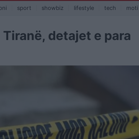
oni
sport
showbiz
lifestyle
tech
moti
Tiranë, detajet e para