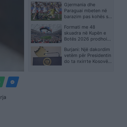
Gjermania dhe
shpreh dhimbjen që
Paraguai mbeten në
ndiejmë
barazim pas kohës së
rregullt, kualifikimi
Formati me 48
vendoset në
skuadra në Kupën e
vazhdime
Botës 2026 prodhoi
rrëfime të veçanta,
Burjani: Një dakordim
por favoritët mbetën
vetëm për Presidentin
thuajse të paprekur
do ta nxirrte Kosovën
nga ngërçi politik
rja