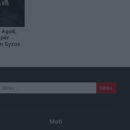
Agolli,
 për
an Syzos
Search
Moti