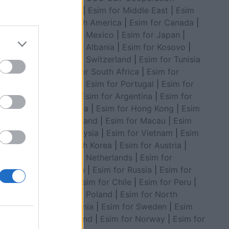
Council
|
Esim for Middle East
|
Esim
for South America
|
Esim for Canada
|
Esim for Mexico
|
Esim for Japan
|
Esim for Albania
|
Esim for Kosovo
|
Esim for Switzerland
|
Esim for Tunisia
|
Esim for South Africa
|
Esim for
Algeria
|
Esim for Portugal
|
Esim for
Brazil
|
Esim for Argentina
|
Esim for
Colombia
|
Esim for Hong Kong
|
Esim
for Thailand
|
Esim for Macau
|
Esim
for Malaysia
|
Esim for Vietnam
|
Esim
for South Korea
|
Esim for Austria
|
Esim for Netherlands
|
Esim for
Australia
|
Esim for Russia
|
Esim for
India
|
Esim for Chile
|
Esim for Peru
|
Esim for Poland
|
Esim for North
Macedonia
|
Esim for Sweden
|
Esim
for Finland
|
Esim for Norway
|
Esim for