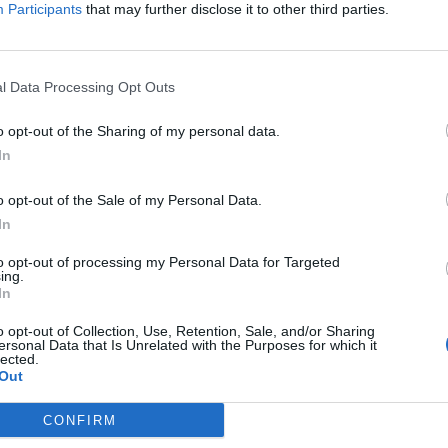
Participants
that may further disclose it to other third parties.
l Data Processing Opt Outs
armë zjarri në Tiranë, një vajzë
Plagosje me thikë në Tiranë
nduar pranë Fakultetit
o opt-out of the Sharing of my personal data.
In
o opt-out of the Sale of my Personal Data.
In
to opt-out of processing my Personal Data for Targeted
ing.
In
o opt-out of Collection, Use, Retention, Sale, and/or Sharing
ersonal Data that Is Unrelated with the Purposes for which it
lected.
Out
CONFIRM