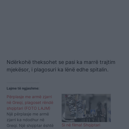
Ndërkohë theksohet se pasi ka marrë trajtim
mjekësor, i plagosuri ka lënë edhe spitalin.
Lajme të ngjashme:
Përplasje me armë zjarri
në Greqi, plagoset rëndë
shqiptari (FOTO LAJM)
Një përplasje me armë
zjarri ka ndodhur në
Si në filma! Shqiptari
Greqi. Një shqiptar është