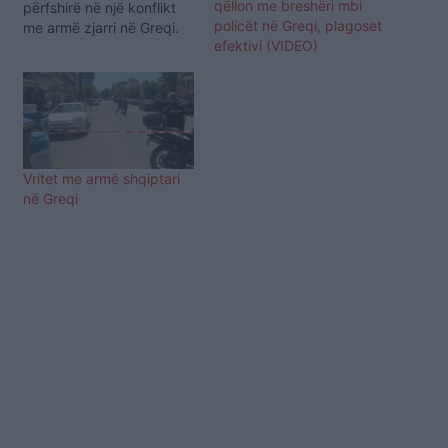
qëllon me breshëri mbi
përfshirë në një konflikt
policët në Greqi, plagoset
me armë zjarri në Greqi.
efektivi (VIDEO)
Ngjarja ndodhi mbrëmjen
e sotme në Paleo Faliro
pranë një restoranti ku u
dëgjuan të shtëna.
Shqiptari, identiteti i të
cilit nuk dihet është
transportuar në spital dhe
Vritet me armë shqiptari
ndodhet…
në Greqi