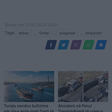
Shtuar
më
31.05.2023 23:01
Tags:
,
,
,
albeu
Greqi
plagosje
shqiptari
Turqia vendos kufizime
Aksident në Peru/
për disa anije drejt Detit të
Trembëdhjetë të vdekur