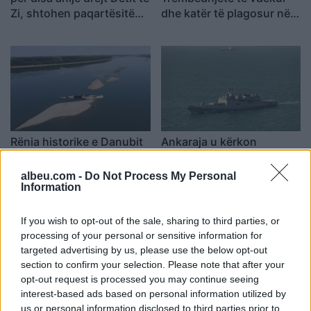
Zi, shtohen paqartësitë
dhe katër të plagosur në
për tregtinë detare
përplasjen midis furgonit
dhe kamionit
Rënia historike e Danubit
Ankaraja u kërkon
nxjerr nga uji anije naziste
Moskës dhe Kievit
dhe municione të
armëpushim në Detin e Zi
albeu.com -
Do Not Process My Personal
pashpërthyera të Luftës
Information
së Dytë Botërore
If you wish to opt-out of the sale, sharing to third parties, or
processing of your personal or sensitive information for
targeted advertising by us, please use the below opt-out
section to confirm your selection. Please note that after your
opt-out request is processed you may continue seeing
interest-based ads based on personal information utilized by
Zelensky paralajmëron:
Senati konfirmon me
us or personal information disclosed to third parties prior to