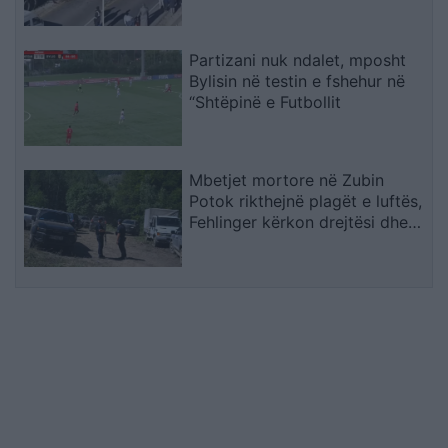
midis furgonit dhe kamionit
Partizani nuk ndalet, mposht
Bylisin në testin e fshehur në
“Shtëpinë e Futbollit
Mbetjet mortore në Zubin
Potok rikthejnë plagët e luftës,
Fehlinger kërkon drejtësi dhe
trysni mbi Serbinë