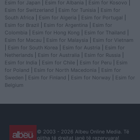
Esim for Japan
|
Esim for Albania
|
Esim for Kosovo
|
Esim for Switzerland
|
Esim for Tunisia
|
Esim for
South Africa
|
Esim for Algeria
|
Esim for Portugal
|
Esim for Brazil
|
Esim for Argentina
|
Esim for
Colombia
|
Esim for Hong Kong
|
Esim for Thailand
|
Esim for Macau
|
Esim for Malaysia
|
Esim for Vietnam
|
Esim for South Korea
|
Esim for Austria
|
Esim for
Netherlands
|
Esim for Australia
|
Esim for Russia
|
Esim for India
|
Esim for Chile
|
Esim for Peru
|
Esim
for Poland
|
Esim for North Macedonia
|
Esim for
Sweden
|
Esim for Finland
|
Esim for Norway
|
Esim for
Belgium
© 2003 -
2026 Albeu Online Media. Të
gjitha të drejtat janë të rezervuara!