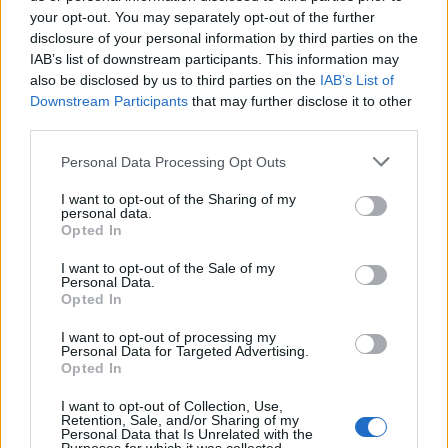
Rusia mund të presë deri
rezultat të ngushtë ish-
your opt-out. You may separately opt-out of the further
në 50 mijë trupa nga
avokatin e Trumpit si
disclosure of your personal information by third parties on the
Koreja e Veriut
Prokuror të Përgjithshëm
IAB’s list of downstream participants. This information may
të SHBA-së
also be disclosed by us to third parties on the
IAB’s List of
Downstream Participants
that may further disclose it to other
third parties.
Personal Data Processing Opt Outs
I want to opt-out of the Sharing of my
personal data.
Sulmet ruse godasin
Ukraina arrin marrëveshje
Opted In
zonat pranë Kievit, vriten
me SHBA-në për furnizime
tre persona, përfshirë një
mujore me raketa Patriot
I want to opt-out of the Sale of my
fëmijë
Personal Data.
Opted In
të fundit
I want to opt-out of processing my
Dera e dhomës së fëmijës, e
Personal Data for Targeted Advertising.
Opted In
hapur apo e mbyllur? Ja çfarë
thonë psikologët
I want to opt-out of Collection, Use,
Retention, Sale, and/or Sharing of my
Personal Data that Is Unrelated with the