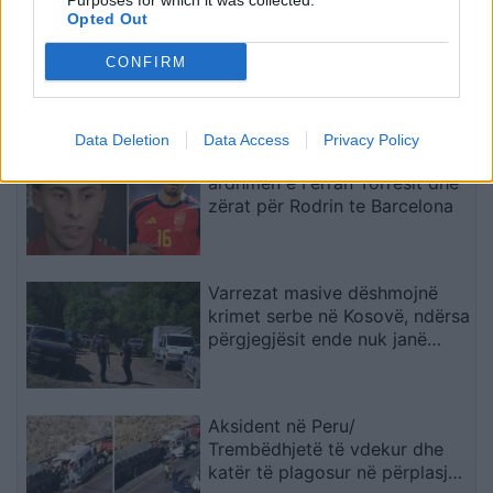
Purposes for which it was collected.
Opted Out
Turqia vendos kufizime për
disa anije drejt Detit të Zi,
CONFIRM
shtohen paqartësitë për
tregtinë detare
Data Deletion
Data Access
Privacy Policy
Fermin Lopez komenton të
ardhmen e Ferran Torresit dhe
zërat për Rodrin te Barcelona
Varrezat masive dëshmojnë
krimet serbe në Kosovë, ndërsa
përgjegjësit ende nuk janë
përballur me drejtësinë
Aksident në Peru/
Trembëdhjetë të vdekur dhe
katër të plagosur në përplasjen