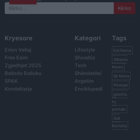
Search
Kryesore
Kategori
Tags
Erion Veliaj
Lifestyle
Edi Rama
Free Esim
Showbiz
Albania
Zgjedhjet 2025
Tech
News
Belinda Balluku
Shëndetësi
Ilir Meta
SPAK
Argetim
Piranjat
Kombëtarja
Enciklopedi
gazeta,
tv,
portale
Sali
Berisha