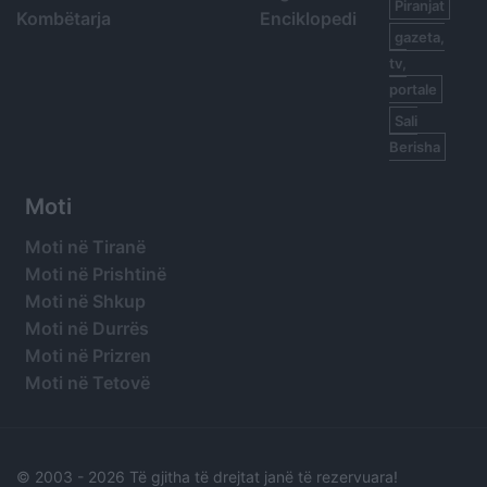
Piranjat
Kombëtarja
Enciklopedi
gazeta,
tv,
portale
Sali
Berisha
Moti
Moti në Tiranë
Moti në Prishtinë
Moti në Shkup
Moti në Durrës
Moti në Prizren
Moti në Tetovë
© 2003 -
2026 Të gjitha të drejtat janë të rezervuara!