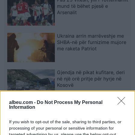
mund të bëhet pjesë e
Arsenalit
Ukraina arrin marrëveshje me
SHBA-në për furnizime mujore
me raketa Patriot
Gjendja në pikat kufitare, deri
në një orë pritje për hyrje në
Kosovë
albeu.com -
Do Not Process My Personal
Information
Videoja e rrallë e liderit suprem
publikohet nga Irani, mister
mbi shëndetin e Mojtaba
If you wish to opt-out of the sale, sharing to third parties, or
Khameneit
processing of your personal or sensitive information for
targeted advertising by us, please use the below opt-out