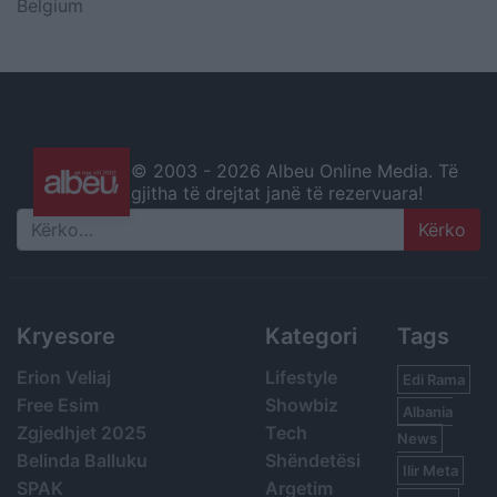
Belgium
© 2003 -
2026 Albeu Online Media. Të
gjitha të drejtat janë të rezervuara!
Search
Kryesore
Kategori
Tags
Erion Veliaj
Lifestyle
Edi Rama
Free Esim
Showbiz
Albania
Zgjedhjet 2025
Tech
News
Belinda Balluku
Shëndetësi
Ilir Meta
SPAK
Argetim