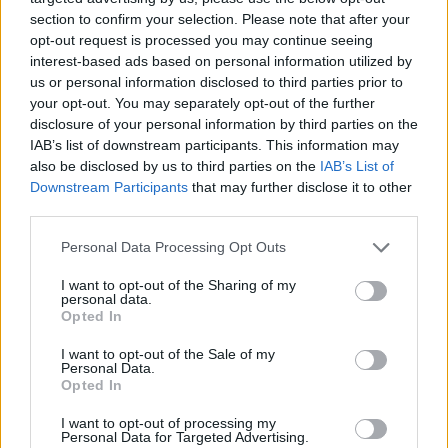
section to confirm your selection. Please note that after your
opt-out request is processed you may continue seeing
interest-based ads based on personal information utilized by
us or personal information disclosed to third parties prior to
your opt-out. You may separately opt-out of the further
disclosure of your personal information by third parties on the
IAB’s list of downstream participants. This information may
also be disclosed by us to third parties on the
IAB’s List of
Downstream Participants
that may further disclose it to other
third parties.
Personal Data Processing Opt Outs
I want to opt-out of the Sharing of my
personal data.
Opted In
I want to opt-out of the Sale of my
Personal Data.
Opted In
Esim for Global
|
Esim for Europe
|
Esim for Caribbean
|
Esim for USA
|
Esim for Italy
|
Esim for Spain
|
Esim
I want to opt-out of processing my
Personal Data for Targeted Advertising.
for Turkey
|
Esim for Germany
|
Esim for Greece
|
Esim