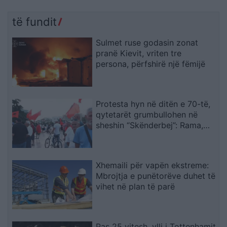
të fundit
Sulmet ruse godasin zonat
pranë Kievit, vriten tre
persona, përfshirë një fëmijë
Protesta hyn në ditën e 70-të,
qytetarët grumbullohen në
sheshin “Skënderbej”: Rama,
jep dorëheqjen!
Xhemaili për vapën ekstreme:
Mbrojtja e punëtorëve duhet të
vihet në plan të parë
Pas 25 vitesh, ylli i Tottenhamit