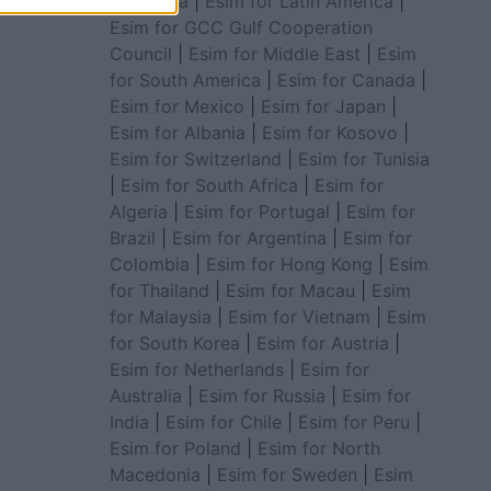
for Africa
|
Esim for Latin America
|
Esim for GCC Gulf Cooperation
Council
|
Esim for Middle East
|
Esim
for South America
|
Esim for Canada
|
Esim for Mexico
|
Esim for Japan
|
Esim for Albania
|
Esim for Kosovo
|
Esim for Switzerland
|
Esim for Tunisia
|
Esim for South Africa
|
Esim for
Algeria
|
Esim for Portugal
|
Esim for
Brazil
|
Esim for Argentina
|
Esim for
Colombia
|
Esim for Hong Kong
|
Esim
for Thailand
|
Esim for Macau
|
Esim
for Malaysia
|
Esim for Vietnam
|
Esim
for South Korea
|
Esim for Austria
|
Esim for Netherlands
|
Esim for
Australia
|
Esim for Russia
|
Esim for
India
|
Esim for Chile
|
Esim for Peru
|
Esim for Poland
|
Esim for North
Macedonia
|
Esim for Sweden
|
Esim