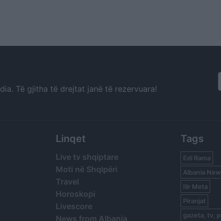
a. Të gjitha të drejtat janë të rezervuara!
Linqet
Tags
Live tv shqiptare
Edi Rama
Moti në Shqipëri
Albania New
Travel
Ilir Meta
Horoskopi
Piranjat
Livescore
gazeta, tv, p
News from Albania