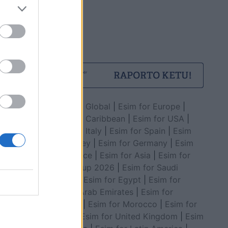
Esim for Global
|
Esim for Europe
|
Esim for Caribbean
|
Esim for USA
|
Esim for Italy
|
Esim for Spain
|
Esim
for Turkey
|
Esim for Germany
|
Esim
for Greece
|
Esim for Asia
|
Esim for
World Cup 2026
|
Esim for Saudi
Arabia
|
Esim for Egypt
|
Esim for
United Arab Emirates
|
Esim for
Balkans
|
Esim for Morocco
|
Esim for
China
|
Esim for United Kingdom
|
Esim