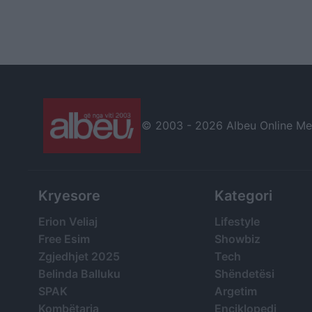
© 2003 -
2026 Albeu Online Medi
Kryesore
Kategori
Erion Veliaj
Lifestyle
Free Esim
Showbiz
Zgjedhjet 2025
Tech
Belinda Balluku
Shëndetësi
SPAK
Argetim
Kombëtarja
Enciklopedi