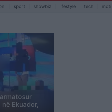
oni
sport
showbiz
lifestyle
tech
moti
armatosur
e në Ekuador,