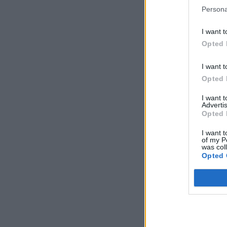
Persona
I want t
Opted 
I want t
Opted 
I want 
Advertis
Opted 
I want t
of my P
was col
Opted 