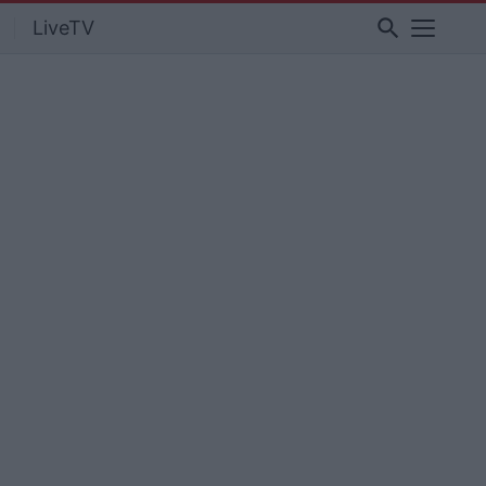
search
LiveTV