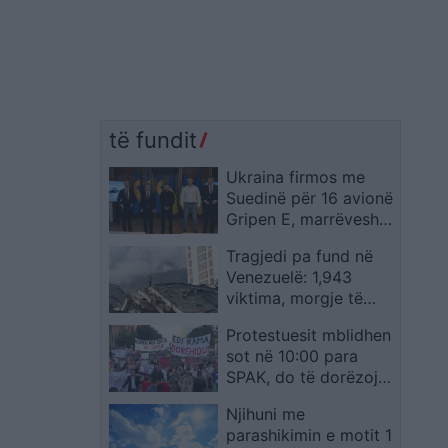
të fundit
Ukraina firmos me
Suedinë për 16 avionë
Gripen E, marrëveshja
arrin 2.53 miliardë
Tragjedi pa fund në
dollarë
Venezuelë: 1,943
viktima, morgje të
përkohshme dhe
Protestuesit mblidhen
përplasje për një pako
sot në 10:00 para
ushqimi
SPAK, do të dorëzojnë
librin “Albanian Files”;
Njihuni me
kërkohet dorëheqja e
parashikimin e motit 1
Ramës