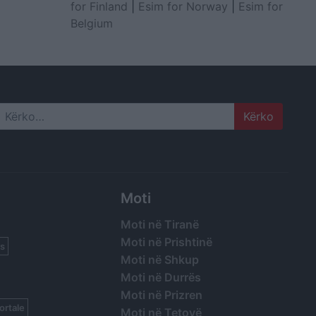
for Finland
|
Esim for Norway
|
Esim for
Belgium
Search
Moti
Moti në Tiranë
Moti në Prishtinë
s
Moti në Shkup
Moti në Durrës
Moti në Prizren
ortale
Moti në Tetovë