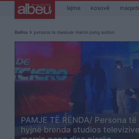
lajme
kosovë
maqed
keyboard_arrow_right
Ballina
persona te maskuar marrin peng sudion
PAMJE TË RËNDA/ Persona të 
hyjnë brenda studios televiziv