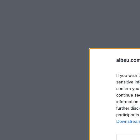
albeu.com
If you wish 
sensitive in
confirm you
continue se
information 
further disc
participants
Downstream 