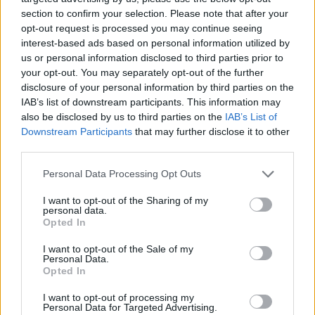
section to confirm your selection. Please note that after your
opt-out request is processed you may continue seeing
interest-based ads based on personal information utilized by
us or personal information disclosed to third parties prior to
your opt-out. You may separately opt-out of the further
disclosure of your personal information by third parties on the
IAB’s list of downstream participants. This information may
also be disclosed by us to third parties on the
IAB’s List of
Downstream Participants
that may further disclose it to other
third parties.
Personal Data Processing Opt Outs
I want to opt-out of the Sharing of my
personal data.
Opted In
I want to opt-out of the Sale of my
Personal Data.
Opted In
Esim for Global
|
Esim for Europe
|
Esim for Caribbean
|
Esim for USA
|
Esim for Italy
|
Esim for Spain
|
Esim
I want to opt-out of processing my
Personal Data for Targeted Advertising.
for Turkey
|
Esim for Germany
|
Esim for Greece
|
Esim