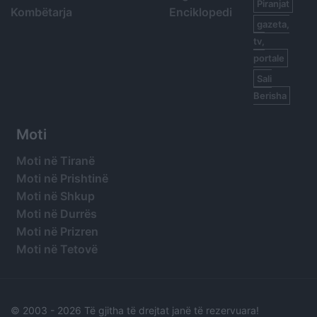
Piranjat
Kombëtarja
Enciklopedi
gazeta,
tv,
portale
Sali
Berisha
Moti
Moti në Tiranë
Moti në Prishtinë
Moti në Shkup
Moti në Durrës
Moti në Prizren
Moti në Tetovë
© 2003 -
2026 Të gjitha të drejtat janë të rezervuara!