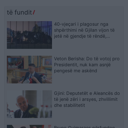
të fundit
40-vjeçari i plagosur nga
shpërthimi në Gjilan vijon të
jetë në gjendje të rëndë,
mjekët zbardhin gjendjen
Veton Berisha: Do të votoj pro
Presidentit, nuk kam asnjë
pengesë me askënd
Gjini: Deputetët e Aleancës do
të jenë zëri i arsyes, zhvillimit
dhe stabilitetit
Bruno Guimaraes përfundon