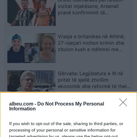
vizitat mjekësore, Arsenali
pranë konfirmimit të
transferimit
Vrasja e britanikes në Athinë,
27-vjeçari mohon krimin dhe
zbulon kush e ndihmoi me
trupin
Gërvalla: Legjislatura e XI-të
pritet të sjellë zhvillim
ekonomik dhe reformë të thellë
në drejtësi
albeu.com -
Do Not Process My Personal
Information
Ferran Torres pranon ofertën e
PSG-së dhe synon largimin nga
Barcelona
If you wish to opt-out of the sale, sharing to third parties, or
processing of your personal or sensitive information for
targeted advertising by us, please use the below opt-out