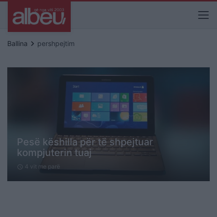
keyboard_arrow_right
Ballina
pershpejtim
Pesë këshilla për të shpejtuar
kompjuterin tuaj
4 vit me parë
schedule