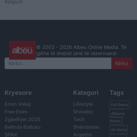
Belgium
© 2003 -
2026 Albeu Online Media. Të
gjitha të drejtat janë të rezervuara!
Search
Kryesore
Kategori
Tags
Erion Veliaj
Lifestyle
Edi Rama
Free Esim
Showbiz
Albania
Zgjedhjet 2025
Tech
News
Belinda Balluku
Shëndetësi
Ilir Meta
SPAK
Argetim