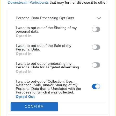
Sllovakia përballet me vapë
Downstream Participants
that may further disclose it to other
ekstreme, termometri arrin
third parties.
42.2 gradë Celsius
Personal Data Processing Opt Outs
I want to opt-out of the Sharing of my
personal data.
Opted In
I want to opt-out of the Sale of my
Personal Data.
Opted In
I want to opt-out of processing my
Personal Data for Targeted Advertising.
Opted In
I want to opt-out of Collection, Use,
Retention, Sale, and/or Sharing of my
Personal Data that Is Unrelated with the
Purposes for which it was collected.
Opted Out
CONFIRM