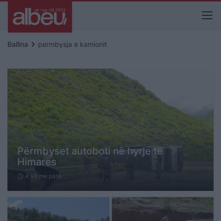
keyboard_arrow_right
Ballina
permbysja e kamionit
Përmbyset autoboti në hyrje të
Himarës
4 vit me parë
schedule