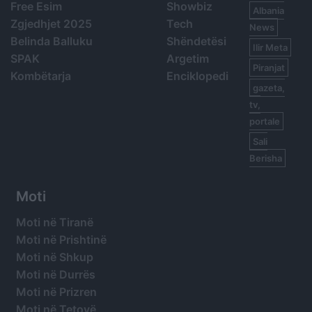
Free Esim
Showbiz
Albania
Zgjedhjet 2025
Tech
News
Belinda Balluku
Shëndetësi
Ilir Meta
SPAK
Argetim
Piranjat
Kombëtarja
Enciklopedi
gazeta,
tv,
portale
Sali
Berisha
Moti
Moti në Tiranë
Moti në Prishtinë
Moti në Shkup
Moti në Durrës
Moti në Prizren
Moti në Tetovë