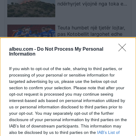
ndërhyrjet vijojnë nga toka e
ajri
Teuta humbet një tjetër lojtar,
pas Kotobellit largohet edhe
Qëndrim Ismajli
albeu.com -
Do Not Process My Personal
Information
Prokuroria kundërshton
If you wish to opt-out of the sale, sharing to third parties, or
aktgjykimin lirues për
processing of your personal or sensitive information for
Gruevskin në çështjen “Talir 2
targeted advertising by us, please use the below opt-out
section to confirm your selection. Please note that after your
opt-out request is processed you may continue seeing
interest-based ads based on personal information utilized by
Profesori i Kembrixhit largohet
us or personal information disclosed to third parties prior to
nga detyra pas akuzave për
your opt-out. You may separately opt-out of the further
plagjiaturë dhe pasaktësi
disclosure of your personal information by third parties on the
akademike
IAB’s list of downstream participants. This information may
also be disclosed by us to third parties on the
IAB’s List of