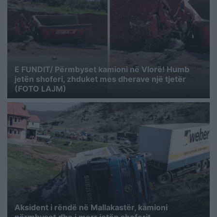
E FUNDIT/ Përmbyset kamioni në Vlorë! Humb
jetën shoferi, zhduket mes dherave një tjetër
(FOTO LAJM)
Aksident i rëndë në Mallakastër, kamioni
përmbyset dhe i merr jetën shoferit