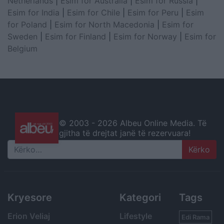
Netherlands
|
Esim for Australia
|
Esim for Russia
|
Esim for India
|
Esim for Chile
|
Esim for Peru
|
Esim
for Poland
|
Esim for North Macedonia
|
Esim for
Sweden
|
Esim for Finland
|
Esim for Norway
|
Esim for
Belgium
© 2003 -
2026 Albeu Online Media. Të
gjitha të drejtat janë të rezervuara!
Search
Kryesore
Kategori
Tags
Erion Veliaj
Lifestyle
Edi Rama