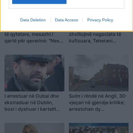
Data Deletion
Data Access
Privacy Policy
Përfundon protesta e 71-
Trump për Iranin: Po
të qytetare, mesazhi i
zhvillojmë negociata të
qartë për qeverinë: “Nesër
kufizuara, Teherani
më shumë”, kërkohet
ndodhet në krizë të rëndë
largimi i Ramës
ekonomike
I arrestuar në Dubai dhe
Sulm i rëndë në Angli, 30-
ekstraduar në Dublin,
vjeçari në gjendje kritike;
bosi i dyshuar i kartelit
arrestohen dy
përballet me akuza për
adoleshentë
krim të organizuar