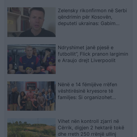
Zelensky rikonfirmon në Serbi
qëndrimin për Kosovën,
deputeti ukrainas: Gabim
diplomatik, Ukraina duhet ta
njohë
Ndryshimet janë pjesë e
futbollit”, Flick pranon largimin
e Araujo drejt Liverpoolit
Nënë e 14 fëmijëve rrëfen
vështirësinë kryesore të
familjes: Si organizohet
transporti
Vihet nën kontroll zjarri në
Cërrik, digjen 2 hektarë tokë
dhe rreth 250 rrënjë ullinj