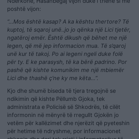
Ndërkohë, Hasanbegaj vijon duke i thënë si më
poshtë vijon:
“…Mos është kasap? A ka kështu thertore? Të
kuptoj, të sqaroj unë..jo jo qënka një Lici tjetër,
ngatëroj emër. Është dikush që bëhet me një
legen, që më jep informacion mua. Të s’qaroj
unë kur të takoj. Po ai legeni ngeli duke folë
për ty. E ke parasysh, të ka bërë padrino. Por
pashë që kishte komunikim me një mbiemër
Lici dhe thashë ç’ne ky me këta…”.
Kjo dhe shumë biseda të tjera tregojnë se
ndikimin që kishte Pëllumb Gjoka, tek
administrata e Policisë së Shkodrës, të cilët
informonin në mënyrë të rregullt Gjokën jo
vetëm për kallëzimet dhe njerëzit që pyeteshin
për hetime të ndryshme, por informacionet