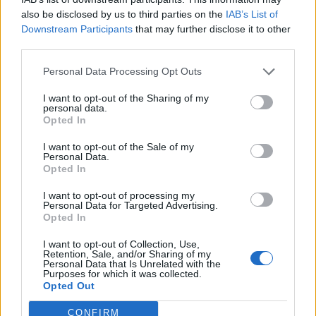
also be disclosed by us to third parties on the
IAB’s List of
pergjimet
Downstream Participants
that may further disclose it to other
third parties.
Personal Data Processing Opt Outs
I want to opt-out of the Sharing of my
personal data.
Opted In
I want to opt-out of the Sale of my
Personal Data.
Opted In
I want to opt-out of processing my
Personal Data for Targeted Advertising.
Opted In
Zelensky rikonfirmon në
Vihet nën kontroll zjarri në
Serbi qëndrimin për
Cërrik, digjen 2 hektarë
I want to opt-out of Collection, Use,
Kosovën, deputeti
tokë dhe rreth 250 rrënjë
Retention, Sale, and/or Sharing of my
Personal Data that Is Unrelated with the
ukrainas: Gabim
ullinj
Purposes for which it was collected.
diplomatik, Ukraina duhet
Opted Out
ta njohë
CONFIRM