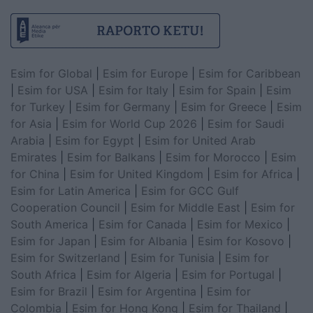
Esim for Global
|
Esim for Europe
|
Esim for Caribbean
|
Esim for USA
|
Esim for Italy
|
Esim for Spain
|
Esim
for Turkey
|
Esim for Germany
|
Esim for Greece
|
Esim
for Asia
|
Esim for World Cup 2026
|
Esim for Saudi
Arabia
|
Esim for Egypt
|
Esim for United Arab
Emirates
|
Esim for Balkans
|
Esim for Morocco
|
Esim
for China
|
Esim for United Kingdom
|
Esim for Africa
|
Esim for Latin America
|
Esim for GCC Gulf
Cooperation Council
|
Esim for Middle East
|
Esim for
South America
|
Esim for Canada
|
Esim for Mexico
|
Esim for Japan
|
Esim for Albania
|
Esim for Kosovo
|
Esim for Switzerland
|
Esim for Tunisia
|
Esim for
South Africa
|
Esim for Algeria
|
Esim for Portugal
|
Esim for Brazil
|
Esim for Argentina
|
Esim for
Colombia
|
Esim for Hong Kong
|
Esim for Thailand
|