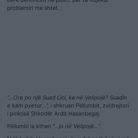
problemin me shtet.
“…Ore po një Suad Lici, ka në Velipojë? Suadin
e kam pyetur…”,
i shkruan Pëllumbit, zv/drejtori
i policisë Shkodër Ardit Hasanbegaj.
Pëllumbi ia kthen
“…jo në Velipojë…”.