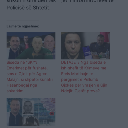
shkonin dhe deri tek rrjeti i informatorëve të
Policisë së Shtetit.
Lajme të ngjashme:
Biseda në “SKY”/
DETAJET/ Nga biseda e
Emërimet për fushatë,
ish-shefit të Krimeve me
sms e Gjicit për Agron
Ervis Martinajn te
Malajn, si shpëtoi kunati i
përgjimet e Pëllumb
Hasanbegaj nga
Gjokës për vrasjen e Gjin
shkarkimi
Ndojit: Gjetët prova?