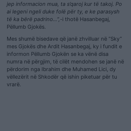
jep informacion mua, ta s’qaroj kur të takoj. Po
ai legeni ngeli duke folë për ty, e ke parasysh
të ka bërë padrino…”,
-i thotë Hasanbegaj,
Pëllumb Gjokës.
Mes shumë bisedave që janë zhvilluar në “Sky”
mes Gjokës dhe Ardit Hasanbegaj, ky i fundit e
informon Pëllumb Gjokën se ka vënë disa
numra në përgjim, të cilët mendohen se janë në
përdorim nga Ibrahim dhe Muhamed Lici, dy
vëllezërit në Shkodër që ishin piketuar për tu
vrarë.