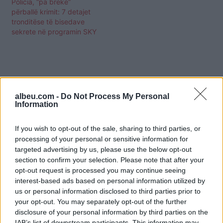
Policia, “pa brekë”
përballë krimit: 7 detajet
tronditëse të bisedave
sekrete në programin SKY
albeu.com -
Do Not Process My Personal
Information
If you wish to opt-out of the sale, sharing to third parties, or
processing of your personal or sensitive information for
targeted advertising by us, please use the below opt-out
section to confirm your selection. Please note that after your
opt-out request is processed you may continue seeing
interest-based ads based on personal information utilized by
us or personal information disclosed to third parties prior to
your opt-out. You may separately opt-out of the further
Shtuar
më
17.07.2024 10:01
disclosure of your personal information by third parties on the
Tags:
,
,
emrat e informatorëve
pellumb gjoka
IAB’s list of downstream participants. This information may