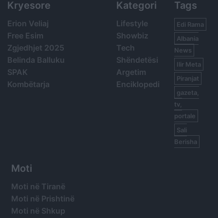
Kryesore
Kategori
Tags
Erion Veliaj
Lifestyle
Edi Rama
Free Esim
Showbiz
Albania
Zgjedhjet 2025
Tech
News
Belinda Balluku
Shëndetësi
Ilir Meta
SPAK
Argetim
Piranjat
Kombëtarja
Enciklopedi
gazeta,
tv,
portale
Sali
Berisha
Moti
Moti në Tiranë
Moti në Prishtinë
Moti në Shkup