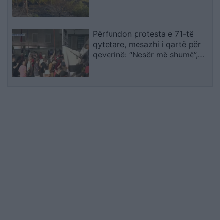
Përfundon protesta e 71-të
qytetare, mesazhi i qartë për
qeverinë: “Nesër më shumë”,
kërkohet largimi i Ramës