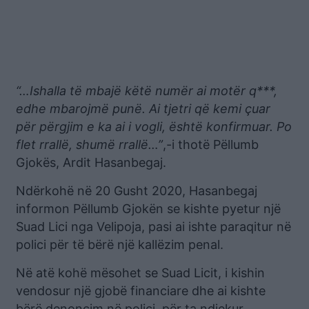
“…Ishalla të mbajë këtë numër ai motër q***,
edhe mbarojmë punë. Ai tjetri që kemi çuar
për përgjim e ka ai i vogli, është konfirmuar. Po
flet rrallë, shumë rrallë…”
,-i thotë Pëllumb
Gjokës, Ardit Hasanbegaj.
Ndërkohë në 20 Gusht 2020, Hasanbegaj
informon Pëllumb Gjokën se kishte pyetur një
Suad Lici nga Velipoja, pasi ai ishte paraqitur në
polici për të bërë një kallëzim penal.
Në atë kohë mësohet se Suad Licit, i kishin
vendosur një gjobë financiare dhe ai kishte
bërë denoncim në polici, për ta ndjekur