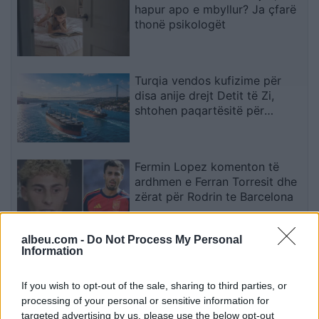
hapur apo e mbyllur? Ja çfarë
thonë psikologët
Turqia vendos kufizime për
disa anije drejt Detit të Zi,
shtohen paqartësitë për
tregtinë detare
Fermin Lopez komenton të
ardhmen e Ferran Torresit dhe
zërat për Rodrin te Barcelona
albeu.com -
Do Not Process My Personal
Information
Varrezat masive dëshmojnë
krimet serbe në Kosovë, ndërsa
përgjegjësit ende nuk janë
If you wish to opt-out of the sale, sharing to third parties, or
përballur me drejtësinë
processing of your personal or sensitive information for
targeted advertising by us, please use the below opt-out