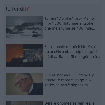
të fundit
Tajfuni “Dolphin” prek Azinë,
mbi 1,300 fluturime anulohen
dhe më shumë se 400 mijë
banorë evakuohen
Zjarri masiv që përfshiu Krujën
duke shkrumbuar sipërfaqe të
mëdha/ Rama: Shmangëm një
bilanc tragjik
Si e ul stresin Bill Gates? Dy
ritualet e mbrëmjes që nuk
kërkojnë asnjë shpenzim
Dera e dhomës së fëmijës, e