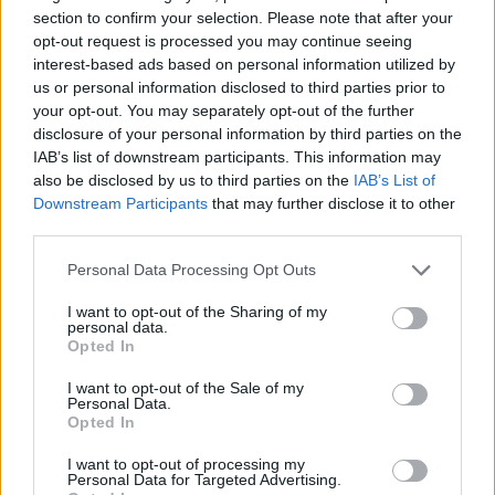
section to confirm your selection. Please note that after your
opt-out request is processed you may continue seeing
interest-based ads based on personal information utilized by
us or personal information disclosed to third parties prior to
your opt-out. You may separately opt-out of the further
disclosure of your personal information by third parties on the
IAB’s list of downstream participants. This information may
also be disclosed by us to third parties on the
IAB’s List of
Downstream Participants
that may further disclose it to other
third parties.
Personal Data Processing Opt Outs
I want to opt-out of the Sharing of my
personal data.
Opted In
I want to opt-out of the Sale of my
Personal Data.
Opted In
Esim for Global
|
Esim for Europe
|
Esim for Caribbean
|
Esim for USA
|
Esim for Italy
|
Esim for Spain
|
Esim
I want to opt-out of processing my
Personal Data for Targeted Advertising.
for Turkey
|
Esim for Germany
|
Esim for Greece
|
Esim