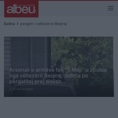
keyboard_arrow_right
Ballina
pergjim i vellezerve Beqiraj
Arsenali e armëve tek “5 Maji” u zbulua
nga vëllezërit Beqiraj, policia po
përgatitej prej ditësh
4 vit me parë
schedule