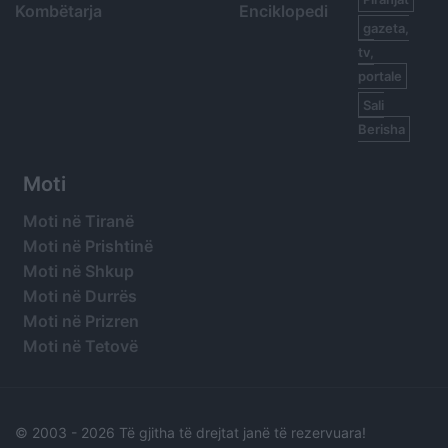
Kombëtarja
Enciklopedi
gazeta,
tv,
portale
Sali
Berisha
Moti
Moti në Tiranë
Moti në Prishtinë
Moti në Shkup
Moti në Durrës
Moti në Prizren
Moti në Tetovë
© 2003 -
2026 Të gjitha të drejtat janë të rezervuara!