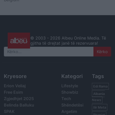
© 2003 -
2026 Albeu Online Media. Të
gjitha të drejtat janë të rezervuara!
Search
Kryesore
Kategori
Tags
Erion Veliaj
Lifestyle
Edi Rama
Free Esim
Showbiz
Albania
Zgjedhjet 2025
Tech
News
Belinda Balluku
Shëndetësi
Ilir Meta
SPAK
Argetim
Piranjat