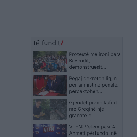
të fundit
Protestë me ironi para
Kuvendit,
demonstruesit
përpiqen të çojnë një
Begaj dekreton ligjin
kosh mbeturinash te
për amnistinë penale,
hyrja
përcaktohen
kategoritë që
Gjendet pranë kufirit
përfitojnë dhe ato që
me Greqinë një
përjashtohen
granatë e
pashpërthyer me
VLEN: Vetëm pasi Ali
rrezik të lartë
Ahmeti përfundoi në