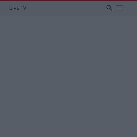
search
LiveTV