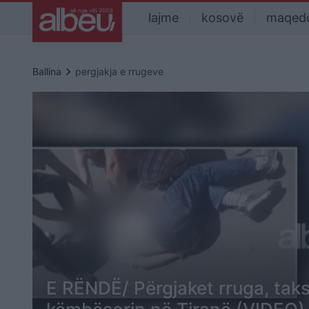
lajme
kosovë
maqed
keyboard_arrow_right
Ballina
pergjakja e rrugeve
E RËNDË/ Përgjaket rruga, taks