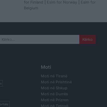
for Finland
|
Esim for Norway
|
Esim for
Belgium
Search
Moti
Moti në Tiranë
Moti në Prishtinë
s
Moti në Shkup
Moti në Durrës
Moti në Prizren
ortale
Moti në Tetovë