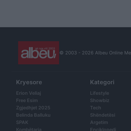
© 2003 -
2026 Albeu Online Medi
Kryesore
Kategori
Erion Veliaj
Lifestyle
Free Esim
Showbiz
Zgjedhjet 2025
Tech
Belinda Balluku
Shëndetësi
SPAK
Argetim
Kombëtarja
Enciklopedi