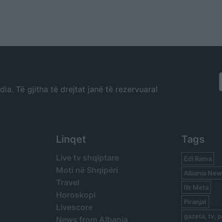
a. Të gjitha të drejtat janë të rezervuara!
Linqet
Tags
Live tv shqiptare
Edi Rama
Moti në Shqipëri
Albania New
Travel
Ilir Meta
Horoskopi
Piranjat
Livescore
gazeta, tv, p
News from Albania