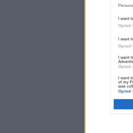
Persona
I want t
Opted 
I want t
Opted 
I want 
Advertis
Opted 
I want t
of my P
was col
Opted 