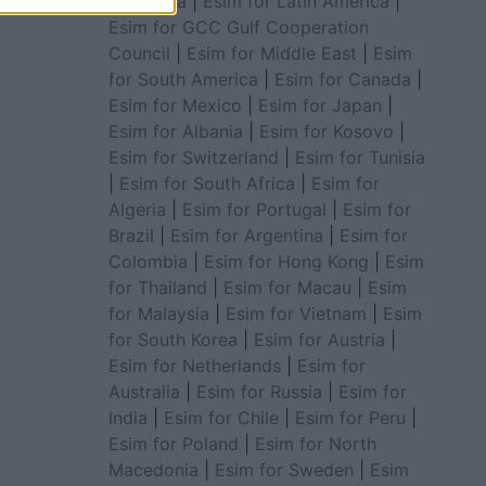
for Africa
|
Esim for Latin America
|
Esim for GCC Gulf Cooperation
Council
|
Esim for Middle East
|
Esim
for South America
|
Esim for Canada
|
Esim for Mexico
|
Esim for Japan
|
Esim for Albania
|
Esim for Kosovo
|
Esim for Switzerland
|
Esim for Tunisia
|
Esim for South Africa
|
Esim for
Algeria
|
Esim for Portugal
|
Esim for
Brazil
|
Esim for Argentina
|
Esim for
Colombia
|
Esim for Hong Kong
|
Esim
for Thailand
|
Esim for Macau
|
Esim
for Malaysia
|
Esim for Vietnam
|
Esim
for South Korea
|
Esim for Austria
|
Esim for Netherlands
|
Esim for
Australia
|
Esim for Russia
|
Esim for
India
|
Esim for Chile
|
Esim for Peru
|
Esim for Poland
|
Esim for North
Macedonia
|
Esim for Sweden
|
Esim