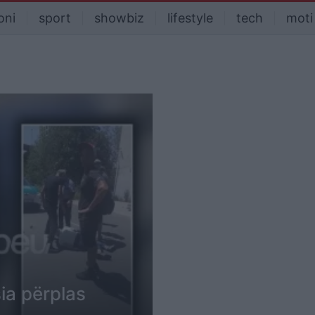
oni
sport
showbiz
lifestyle
tech
moti
ia përplas