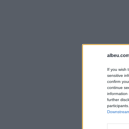
albeu.com
If you wish 
sensitive in
confirm you
continue se
information 
further disc
participants
Downstream 