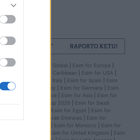
Esim for Global
|
Esim for Europe
|
Esim for Caribbean
|
Esim for USA
|
Esim for Italy
|
Esim for Spain
|
Esim
for Turkey
|
Esim for Germany
|
Esim
for Greece
|
Esim for Asia
|
Esim for
World Cup 2026
|
Esim for Saudi
Arabia
|
Esim for Egypt
|
Esim for
United Arab Emirates
|
Esim for
Balkans
|
Esim for Morocco
|
Esim for
China
|
Esim for United Kingdom
|
Esim