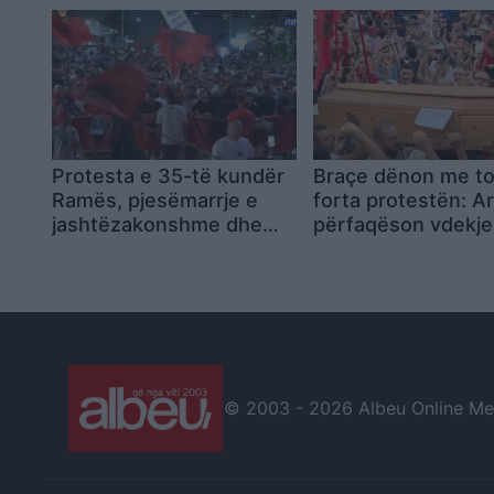
çunat! Arrestoni Ramën
rrugët e kryeqyteti
Protesta e 35-të kundër
Braçe dënon me to
Ramës, pjesëmarrje e
forta protestën: Ar
jashtëzakonshme dhe
përfaqëson vdekjen
thirrje për lirimin e
është përtej urrejt
protestuesve
© 2003 -
2026 Albeu Online Medi