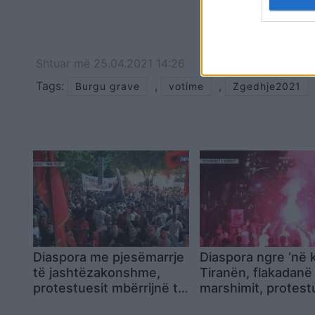
Shtuar
më
25.04.2021 14:26
Tags:
,
,
Burgu grave
votime
Zgedhje2021
Diaspora me pjesëmarrje
Diaspora ngre ‘në
të jashtëzakonshme,
Tiranën, flakadanë
protestuesit mbërrijnë te
marshimit, protest
komisariati 3: Lironi
krijojnë atmosferë