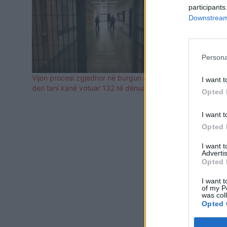
participants
Downstream 
Persona
Vijon procesi zgjedhor në burgun e Fierit,
KQZ “hedh n
I want t
deri tani kanë votuar 132 të dënuar
Ngadalësohet
Opted 
pjesëmarrje
I want t
Opted 
I want 
Advertis
Opted 
I want t
of my P
was col
Opted 