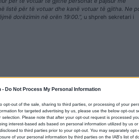
r për të votuar të gjithë personat e pajisur me
në listë për të votuar dhe kanë votuar të gjitha. Ne p
ëjmë dorëzimin në orën 19:00.”,
u shpreh sekretari i
 -
Do Not Process My Personal Information
to opt-out of the sale, sharing to third parties, or processing of your per
formation for targeted advertising by us, please use the below opt-out s
r selection. Please note that after your opt-out request is processed y
eing interest-based ads based on personal information utilized by us or
disclosed to third parties prior to your opt-out. You may separately opt-
losure of your personal information by third parties on the IAB’s list of