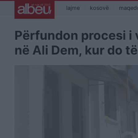
lajme
kosovë
maqed
Përfundon procesi i 
në Ali Dem, kur do t