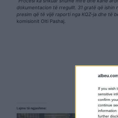
“Procesi ka shkuar shumë mirë dhe kanë ardhu
dokumentacion të rregullt. 31 gratë që ishin 
presim që të vijë raporti nga KQZ-ja dhe të b
komisionit Olti Pashaj.
albeu.com
If you wish 
sensitive in
confirm you
continue se
Lajme të ngjashme:
information 
further disc