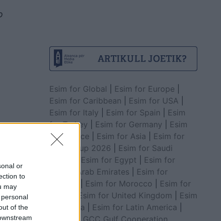
o
Esim for Global
|
Esim for Europe
|
Esim for Caribbean
|
Esim for USA
|
Esim for Italy
|
Esim for Spain
|
Esim
for Turkey
|
Esim for Germany
|
Esim
for Greece
|
Esim for Asia
|
Esim for
World Cup 2026
|
Esim for Saudi
Arabia
|
Esim for Egypt
|
Esim for
sonal or
United Arab Emirates
|
Esim for
ection to
Balkans
|
Esim for Morocco
|
Esim for
ou may
China
|
Esim for United Kingdom
|
Esim
 personal
for Africa
|
Esim for Latin America
|
out of the
 downstream
Esim for GCC Gulf Cooperation