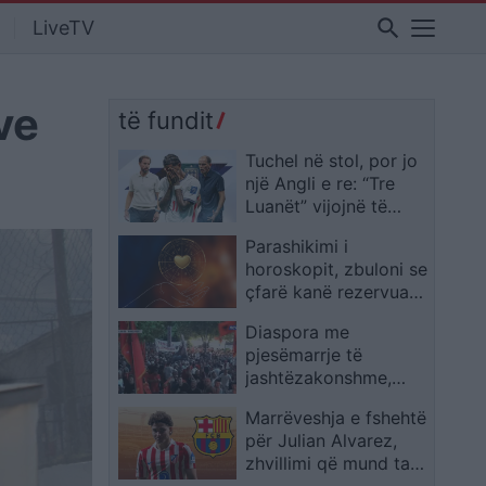
search
LiveTV
ve
të fundit
Tuchel në stol, por jo
një Angli e re: “Tre
Luanët” vijojnë të
ngjajnë me ekipin e
Parashikimi i
Southgate
horoskopit, zbuloni se
çfarë kanë rezervuar
yjet për ju sot
Diaspora me
pjesëmarrje të
jashtëzakonshme,
protestuesit mbërrijnë
Marrëveshja e fshehtë
te komisariati 3: Lironi
për Julian Alvarez,
çunat! Arrestoni
zhvillimi që mund ta
Ramën
afrojë me Barcelonën