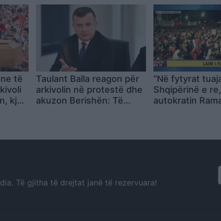
t
rrezikon jetën
SHBA-së
ne të
Taulant Balla reagon për
“Në fytyrat tuaj
kivoli
arkivolin në protestë dhe
Shqipërinë e re,
, kjo
akuzon Berishën: Të
autokratin Rama
jes
njëjtin veprim e ka bërë
Aktivistja: Jemi
28 vite më parë
nënat tona të 
përcjellin më me
nuk ikim më, ikn
a. Të gjitha të drejtat janë të rezervuara!