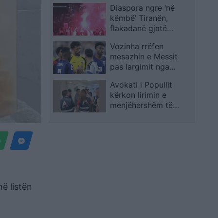
Diaspora ngre ‘në
këmbë’ Tiranën,
flakadanë gjatë
marshimit,
Vozinha rrëfen
protestuesit krijojnë
mesazhin e Messit
atmosferë në rrugët e
pas largimit nga
kryeqytetit
Botërori: Janë fjalë që
Avokati i Popullit
s’do t’i harroj kurrë
kërkon lirimin e
menjëhershëm të
qytetarit me kriza
shëndetësore, qelia i
rrezikon jetën
në listën