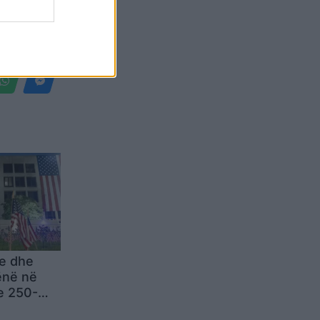
Belgium
e dhe
vënë në
 e 250-
rësisë së