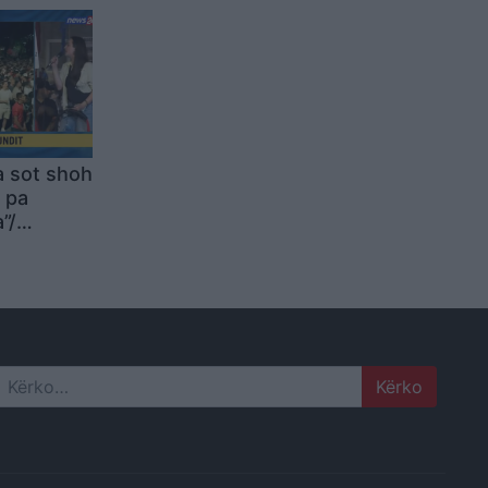
a sot shoh
 pa
”/
 këtu që
mos na
 lot. Ne
i ju
Search