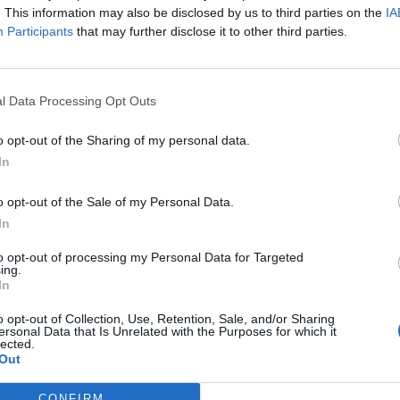
. This information may also be disclosed by us to third parties on the
IA
Participants
that may further disclose it to other third parties.
l Data Processing Opt Outs
ë erë” zgjedhjet!
Zgjedhjet në Himarë/ KQZ: Deri në
o opt-out of the Sharing of my personal data.
 procesi i votimit, raportohet
17:00 kanë votuar 33.48 për qind
In
 minimale
o opt-out of the Sale of my Personal Data.
In
to opt-out of processing my Personal Data for Targeted
ing.
In
o opt-out of Collection, Use, Retention, Sale, and/or Sharing
ersonal Data that Is Unrelated with the Purposes for which it
lected.
Out
CONFIRM