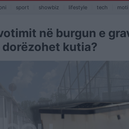
oni
sport
showbiz
lifestyle
tech
moti
votimit në burgun e gra
ë dorëzohet kutia?