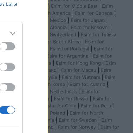
B’s List of
Council
|
Esim for Middle East
|
Esim
for South America
|
Esim for Canada
|
Esim for Mexico
|
Esim for Japan
|
Esim for Albania
|
Esim for Kosovo
|
Esim for Switzerland
|
Esim for Tunisia
|
Esim for South Africa
|
Esim for
 orën
Algeria
|
Esim for Portugal
|
Esim for
Brazil
|
Esim for Argentina
|
Esim for
Colombia
|
Esim for Hong Kong
|
Esim
for Thailand
|
Esim for Macau
|
Esim
for Malaysia
|
Esim for Vietnam
|
Esim
for South Korea
|
Esim for Austria
|
Esim for Netherlands
|
Esim for
Australia
|
Esim for Russia
|
Esim for
India
|
Esim for Chile
|
Esim for Peru
|
Esim for Poland
|
Esim for North
Macedonia
|
Esim for Sweden
|
Esim
for Finland
|
Esim for Norway
|
Esim for