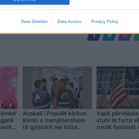
Data Deletion
Data Access
Privacy Policy
 këmbë’
Avokati i Popullit kërkon
Vapë përvëlues
 gjatë
lirimin e menjëhershëm
stuhi të forta 
uesit
të qytetarit me kriza
rrezik festimet
 në
shëndetësore, qelia i
vjetorit të Pava