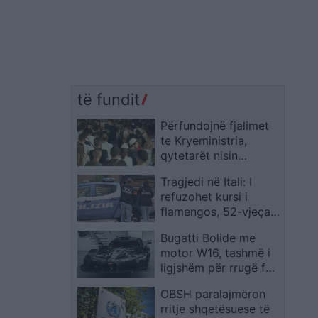
të fundit
Përfundojnë fjalimet
te Kryeministria,
qytetarët nisin
marshimin nëpër
Tragjedi në Itali: I
Tiranë me thirrje për
refuzohet kursi i
dorëheqje dhe drejtësi
flamengos, 52-vjeçari
qëllon mësuesen dhe
Bugatti Bolide me
më pas vetëvritet
motor W16, tashmë i
ligjshëm për rrugë falë
transformimit të
OBSH paralajmëron
Lanzante
rritje shqetësuese të