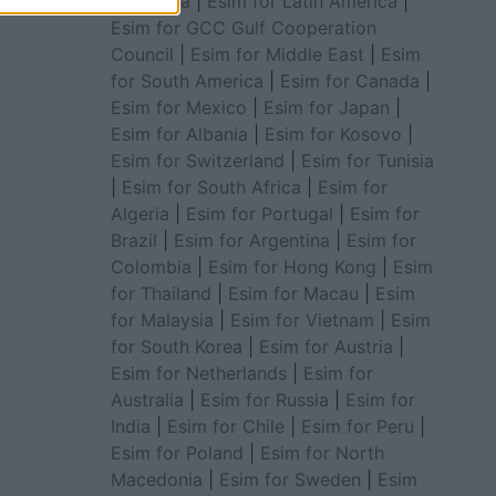
for Africa
|
Esim for Latin America
|
Esim for GCC Gulf Cooperation
Council
|
Esim for Middle East
|
Esim
for South America
|
Esim for Canada
|
Esim for Mexico
|
Esim for Japan
|
Esim for Albania
|
Esim for Kosovo
|
Esim for Switzerland
|
Esim for Tunisia
|
Esim for South Africa
|
Esim for
Algeria
|
Esim for Portugal
|
Esim for
Brazil
|
Esim for Argentina
|
Esim for
Colombia
|
Esim for Hong Kong
|
Esim
for Thailand
|
Esim for Macau
|
Esim
for Malaysia
|
Esim for Vietnam
|
Esim
for South Korea
|
Esim for Austria
|
Esim for Netherlands
|
Esim for
Australia
|
Esim for Russia
|
Esim for
India
|
Esim for Chile
|
Esim for Peru
|
Esim for Poland
|
Esim for North
Macedonia
|
Esim for Sweden
|
Esim