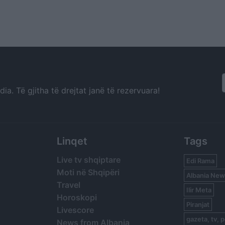
a. Të gjitha të drejtat janë të rezervuara!
Linqet
Tags
Live tv shqiptare
Edi Rama
Moti në Shqipëri
Albania New
Travel
Ilir Meta
Horoskopi
Piranjat
Livescore
gazeta, tv, p
News from Albania