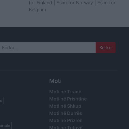
for Finland
|
Esim for Norway
|
Esim for
Belgium
Search
Moti
Moti në Tiranë
Moti në Prishtinë
s
Moti në Shkup
Moti në Durrës
Moti në Prizren
ortale
Moti në Tetovë