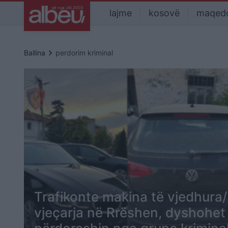
lajme
kosovë
maqed
keyboard_arrow_right
Ballina
perdorim kriminal
Trafikonte makina të vjedhura
vjeçarja në Rrëshen, dyshohet