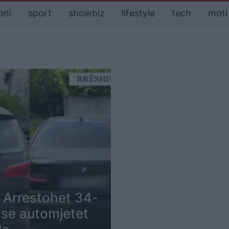
oni
sport
showbiz
lifestyle
tech
moti
/ Arrestohet 34-
 se automjetet