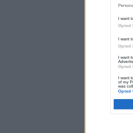
Persona
I want t
Opted 
I want t
Opted 
I want 
Advertis
Opted 
I want t
of my P
was col
Opted 