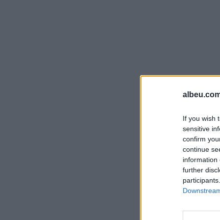
albeu.com
If you wish 
sensitive in
confirm you
continue se
information 
further disc
participants
Downstream 