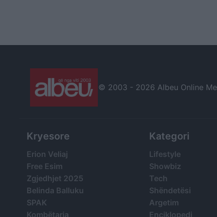
© 2003 -
2026 Albeu Online Medi
Kryesore
Kategori
Erion Veliaj
Lifestyle
Free Esim
Showbiz
Zgjedhjet 2025
Tech
Belinda Balluku
Shëndetësi
SPAK
Argetim
Kombëtarja
Enciklopedi