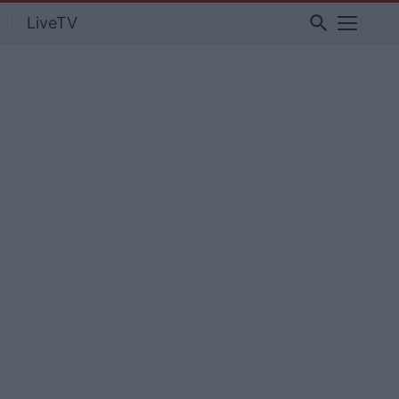
search
LiveTV