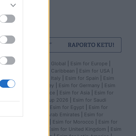
Esim for Global
|
Esim for Europe
|
Esim for Caribbean
|
Esim for USA
|
Esim for Italy
|
Esim for Spain
|
Esim
for Turkey
|
Esim for Germany
|
Esim
for Greece
|
Esim for Asia
|
Esim for
World Cup 2026
|
Esim for Saudi
Arabia
|
Esim for Egypt
|
Esim for
United Arab Emirates
|
Esim for
Balkans
|
Esim for Morocco
|
Esim for
China
|
Esim for United Kingdom
|
Esim