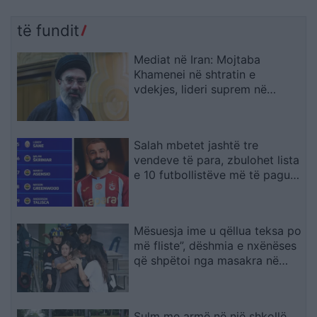
të fundit
Mediat në Iran: Mojtaba
Khamenei në shtratin e
vdekjes, lideri suprem në
gjendje të rëndë shëndetësore
Salah mbetet jashtë tre
vendeve të para, zbulohet lista
e 10 futbollistëve më të paguar
në Turqi
Mësuesja ime u qëllua teksa po
më fliste”, dëshmia e nxënëses
që shpëtoi nga masakra në
Tajlandë
Sulm me armë në një shkollë