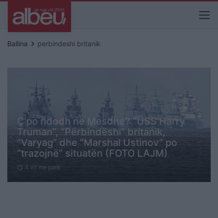
keyboard_arrow_right
Ballina
perbindeshi britanik
Ç’po ndodh në Mesdhe? “USS Harry
Truman”, “Përbindëshi” britanik,
“Varyag” dhe “Marshal Ustinov” po
“trazojnë” situatën (FOTO LAJM)
4 vit me parë
schedule