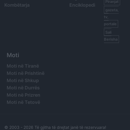
Piranjat
Kombëtarja
Enciklopedi
gazeta,
tv,
portale
Sali
Berisha
Moti
Moti në Tiranë
Moti në Prishtinë
Moti në Shkup
Moti në Durrës
Moti në Prizren
Moti në Tetovë
© 2003 -
2026 Të gjitha të drejtat janë të rezervuara!