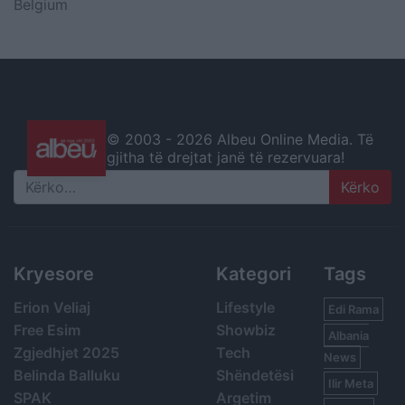
Belgium
© 2003 -
2026 Albeu Online Media. Të
gjitha të drejtat janë të rezervuara!
Search
Kryesore
Kategori
Tags
Erion Veliaj
Lifestyle
Edi Rama
Free Esim
Showbiz
Albania
Zgjedhjet 2025
Tech
News
Belinda Balluku
Shëndetësi
Ilir Meta
SPAK
Argetim