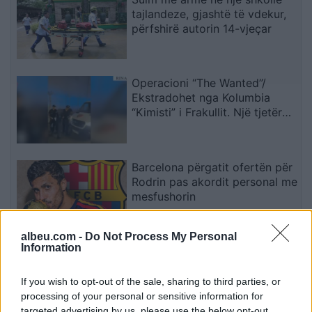
tajlandeze, gjashtë të vdekur,
përfshirë autorin 14-vjeçar
Operacioni “The Wanted”/
Ekstradohet nga Kolumbia
“Kimisti” i Frakullit. Një tjetër
person sillet në Shqipëri nga
Italia, i kërkuar për vepra të
rënda penale (VIDEO)
Barcelona përgatit ofertën për
Rodrin pas akordit personal me
mesfushorin
albeu.com -
Do Not Process My Personal
Information
Fluks në Morinë, mbi 422 mijë
udhëtarë në korrik dhe 90 mijë
hyrje në pesë ditët e para të
If you wish to opt-out of the sale, sharing to third parties, or
gushtit
processing of your personal or sensitive information for
targeted advertising by us, please use the below opt-out