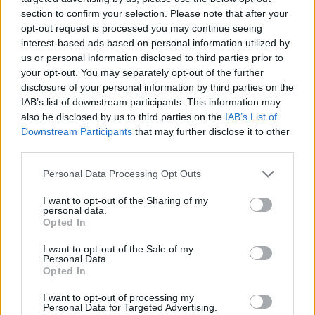
section to confirm your selection. Please note that after your
opt-out request is processed you may continue seeing
interest-based ads based on personal information utilized by
us or personal information disclosed to third parties prior to
your opt-out. You may separately opt-out of the further
disclosure of your personal information by third parties on the
IAB’s list of downstream participants. This information may
also be disclosed by us to third parties on the
IAB’s List of
Downstream Participants
that may further disclose it to other
third parties.
Personal Data Processing Opt Outs
I want to opt-out of the Sharing of my
personal data.
Opted In
I want to opt-out of the Sale of my
Personal Data.
Opted In
Esim for Global
|
Esim for Europe
|
Esim for Caribbean
|
Esim for USA
|
Esim for Italy
|
Esim for Spain
|
Esim
I want to opt-out of processing my
Personal Data for Targeted Advertising.
for Turkey
|
Esim for Germany
|
Esim for Greece
|
Esim