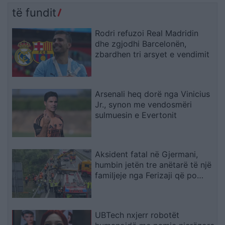
të fundit
Rodri refuzoi Real Madridin
dhe zgjodhi Barcelonën,
zbardhen tri arsyet e vendimit
Arsenali heq dorë nga Vinicius
Jr., synon me vendosmëri
sulmuesin e Evertonit
Aksident fatal në Gjermani,
humbin jetën tre anëtarë të një
familjeje nga Ferizaji që po
ktheheshin nga Kosova
UBTech nxjerr robotët