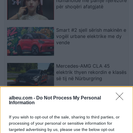
humanoidë me pamje njerëzore
për shoqëri afatgjatë
Smart #2 sjell sërish makinën e
vogël urbane elektrike me dy
vende
Mercedes-AMG CLA 45
elektrik thyen rekordin e klasës
së tij në Nürburgring
albeu.com -
Do Not Process My Personal
Teleskopi më i fuqishëm diellor
Information
zbulon vorbullat që ndikojnë
në motin hapësinor dhe Tokë
If you wish to opt-out of the sale, sharing to third parties, or
processing of your personal or sensitive information for
targeted advertising by us, please use the below opt-out