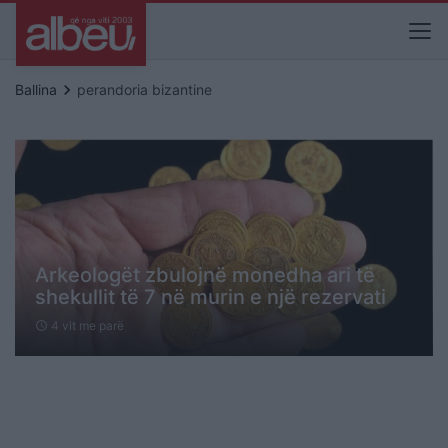
keyboard_arrow_right
Ballina
perandoria bizantine
Arkeologët zbulojnë monedha ari të
shekullit të 7 në murin e një rezervati
4 vit me parë
schedule