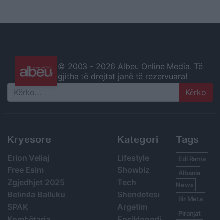
© 2003 -
2026 Albeu Online Media. Të
gjitha të drejtat janë të rezervuara!
Search
Kryesore
Kategori
Tags
Erion Veliaj
Lifestyle
Edi Rama
Free Esim
Showbiz
Albania
Zgjedhjet 2025
Tech
News
Belinda Balluku
Shëndetësi
Ilir Meta
SPAK
Argetim
Piranjat
Kombëtarja
Enciklopedi