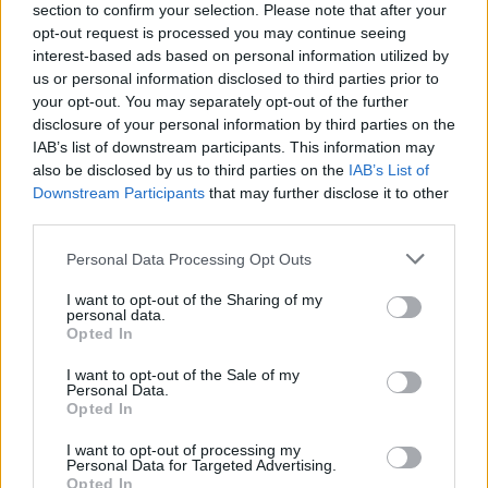
section to confirm your selection. Please note that after your
opt-out request is processed you may continue seeing
interest-based ads based on personal information utilized by
us or personal information disclosed to third parties prior to
your opt-out. You may separately opt-out of the further
disclosure of your personal information by third parties on the
IAB’s list of downstream participants. This information may
also be disclosed by us to third parties on the
IAB’s List of
Downstream Participants
that may further disclose it to other
third parties.
Personal Data Processing Opt Outs
I want to opt-out of the Sharing of my
personal data.
Opted In
I want to opt-out of the Sale of my
Personal Data.
Opted In
Esim for Global
|
Esim for Europe
|
Esim for Caribbean
|
Esim for USA
|
Esim for Italy
|
Esim for Spain
|
Esim
I want to opt-out of processing my
for Turkey
|
Esim for Germany
|
Esim for Greece
|
Esim
Personal Data for Targeted Advertising.
Opted In