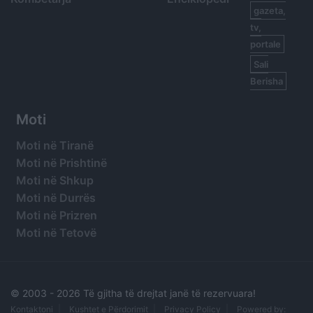
gazeta,
tv,
portale
Sali
Berisha
Moti
Moti në Tiranë
Moti në Prishtinë
Moti në Shkup
Moti në Durrës
Moti në Prizren
Moti në Tetovë
© 2003 -
2026 Të gjitha të drejtat janë të rezervuara!
Kontaktoni
Kushtet e Përdorimit
Privacy Policy
Powered by: