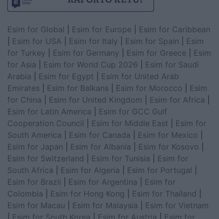
Esim for Global
|
Esim for Europe
|
Esim for Caribbean
|
Esim for USA
|
Esim for Italy
|
Esim for Spain
|
Esim
for Turkey
|
Esim for Germany
|
Esim for Greece
|
Esim
for Asia
|
Esim for World Cup 2026
|
Esim for Saudi
Arabia
|
Esim for Egypt
|
Esim for United Arab
Emirates
|
Esim for Balkans
|
Esim for Morocco
|
Esim
for China
|
Esim for United Kingdom
|
Esim for Africa
|
Esim for Latin America
|
Esim for GCC Gulf
Cooperation Council
|
Esim for Middle East
|
Esim for
South America
|
Esim for Canada
|
Esim for Mexico
|
Esim for Japan
|
Esim for Albania
|
Esim for Kosovo
|
Esim for Switzerland
|
Esim for Tunisia
|
Esim for
South Africa
|
Esim for Algeria
|
Esim for Portugal
|
Esim for Brazil
|
Esim for Argentina
|
Esim for
Colombia
|
Esim for Hong Kong
|
Esim for Thailand
|
Esim for Macau
|
Esim for Malaysia
|
Esim for Vietnam
|
Esim for South Korea
|
Esim for Austria
|
Esim for