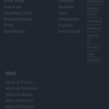
Erion Veliaj
Lifestyle
Edi Rama
Free Esim
Showbiz
Albania
Zgjedhjet 2025
Tech
News
Belinda Balluku
Shëndetësi
Ilir Meta
SPAK
Argetim
Piranjat
Kombëtarja
Enciklopedi
gazeta,
tv,
portale
Sali
Berisha
Moti
Moti në Tiranë
Moti në Prishtinë
Moti në Shkup
Moti në Durrës
Moti në Prizren