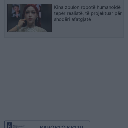
Kina zbulon robotë humanoidë
tepër realistë, të projektuar për
shoqëri afatgjatë