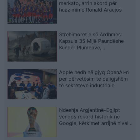
merkato, arrin akord për
huazimin e Ronald Araujos
Strehimoret e së Ardhmes:
Kapsula 35 Mijë Paundëshe
Kundër Plumbave,
Shpërthimeve dhe Fatkeqësive
Natyrore
Apple hedh në gjyq OpenAI-n
për përvetësim të paligjshëm
të sekreteve industriale
Ndeshja Argjentinë–Egjipt
vendos rekord historik në
Google, kërkimet arrijnë nivele
të papara