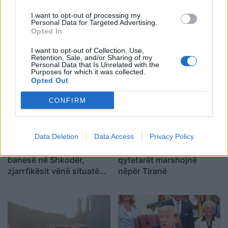
I want to opt-out of processing my
Personal Data for Targeted Advertising.
Koncerti i Kanye West
Dita e tetë e protestës në
Opted In
shkakton përplasje me
Divjakë, banorët
I want to opt-out of Collection, Use,
kalendarin e Champions
refuzojnë bashkimin me
Retention, Sale, and/or Sharing of my
League në Kazakistan
Lushnjen
Personal Data that Is Unrelated with the
Purposes for which it was collected.
Opted Out
CONFIRM
Data Deletion
Data Access
Privacy Policy
Flakët përfshijnë një
Dita e 69-të e protestës,
banesë në Shkodër,
qytetarët marshojnë
zjarrfikësit vënë situatën
nëpër Tiranë
nën kontroll