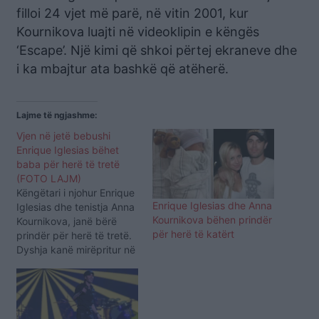
filloi 24 vjet më parë, në vitin 2001, kur
Kournikova luajti në videoklipin e këngës
‘Escape’. Një kimi që shkoi përtej ekraneve dhe
i ka mbajtur ata bashkë që atëherë.
Lajme të ngjashme:
Vjen në jetë bebushi
Enrique Iglesias bëhet
baba për herë të tretë
(FOTO LAJM)
Këngëtari i njohur Enrique
Enrique Iglesias dhe Anna
Iglesias dhe tenistja Anna
Kournikova bëhen prindër
Kournikova, janë bërë
për herë të katërt
prindër për herë të tretë.
Dyshja kanë mirëpritur në
jetë një fëmijë dhe lajmin
e bukur e ka bërë të ditur
vëllai i këngëtarit, Julio
Iglesias Jr. Gjatë një