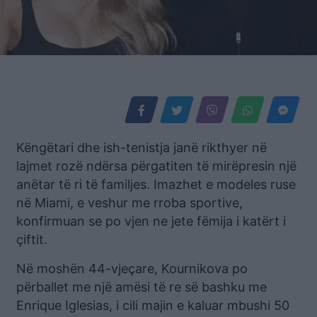
Këngëtari dhe ish-tenistja janë rikthyer në
lajmet rozë ndërsa përgatiten të mirëpresin një
anëtar të ri të familjes. Imazhet e modeles ruse
në Miami, e veshur me rroba sportive,
konfirmuan se po vjen ne jete fëmija i katërt i
çiftit.
Në moshën 44-vjeçare, Kournikova po
përballet me një amësi të re së bashku me
Enrique Iglesias, i cili majin e kaluar mbushi 50