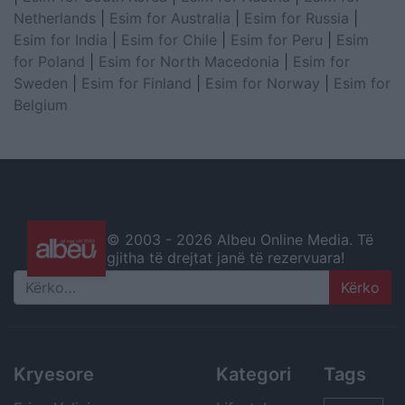
Netherlands
|
Esim for Australia
|
Esim for Russia
|
Esim for India
|
Esim for Chile
|
Esim for Peru
|
Esim
for Poland
|
Esim for North Macedonia
|
Esim for
Sweden
|
Esim for Finland
|
Esim for Norway
|
Esim for
Belgium
© 2003 -
2026 Albeu Online Media. Të
gjitha të drejtat janë të rezervuara!
Search
Kryesore
Kategori
Tags