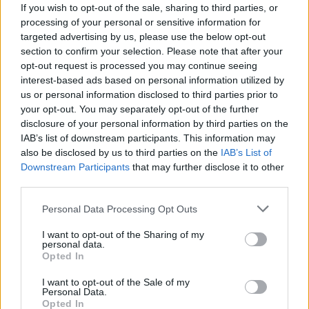
If you wish to opt-out of the sale, sharing to third parties, or
processing of your personal or sensitive information for
targeted advertising by us, please use the below opt-out
section to confirm your selection. Please note that after your
opt-out request is processed you may continue seeing
interest-based ads based on personal information utilized by
us or personal information disclosed to third parties prior to
your opt-out. You may separately opt-out of the further
disclosure of your personal information by third parties on the
IAB’s list of downstream participants. This information may
also be disclosed by us to third parties on the
IAB’s List of
Downstream Participants
that may further disclose it to other
third parties.
Kurti kundërshton
Gramsh, tre zjarre nën
kërkesat e LDK-së: Asnjë
kontroll pas ndërhyrjes në
Personal Data Processing Opt Outs
marrëveshje nuk mund të
terrene të vështira
I want to opt-out of the Sharing of my
zhbëjë vullnetin qytetar
personal data.
Opted In
I want to opt-out of the Sale of my
Personal Data.
Opted In