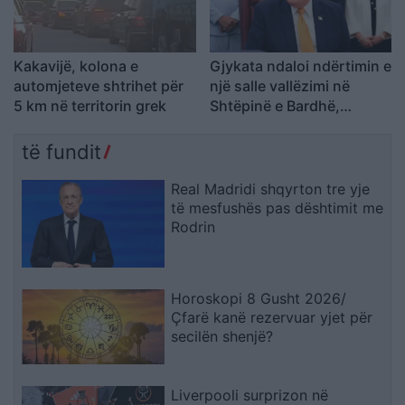
Kakavijë, kolona e
Gjykata ndaloi ndërtimin e
automjeteve shtrihet për
një salle vallëzimi në
5 km në territorin grek
Shtëpinë e Bardhë,
reagon Trump: Do ta
çojmë çështjen në
të fundit
Gjykatën e Lartë
Real Madridi shqyrton tre yje
të mesfushës pas dështimit me
Rodrin
Horoskopi 8 Gusht 2026/
Çfarë kanë rezervuar yjet për
secilën shenjë?
Liverpooli surprizon në