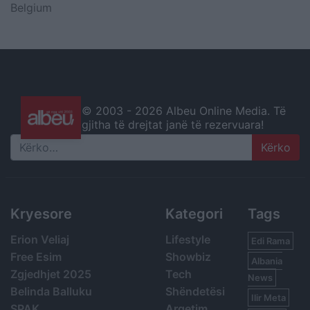
Belgium
© 2003 -
2026 Albeu Online Media. Të
gjitha të drejtat janë të rezervuara!
Search
Kryesore
Kategori
Tags
Erion Veliaj
Lifestyle
Edi Rama
Free Esim
Showbiz
Albania
Zgjedhjet 2025
Tech
News
Belinda Balluku
Shëndetësi
Ilir Meta
SPAK
Argetim