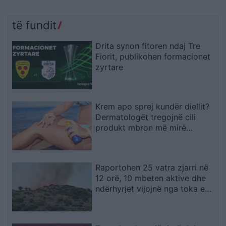
të fundit
Drita synon fitoren ndaj Tre
Fiorit, publikohen formacionet
zyrtare
Krem apo sprej kundër diellit?
Dermatologët tregojnë cili
produkt mbron më mirë
lëkurën
Raportohen 25 vatra zjarri në
12 orë, 10 mbeten aktive dhe
ndërhyrjet vijojnë nga toka e
ajri