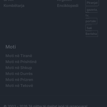
Piranjat
Kombëtarja
Enciklopedi
gazeta,
tv,
portale
Sali
Berisha
Moti
Moti në Tiranë
Moti në Prishtinë
Moti në Shkup
Moti në Durrës
Moti në Prizren
Moti në Tetovë
© 2003 -
2026 Të gjitha të drejtat janë të rezervuara!