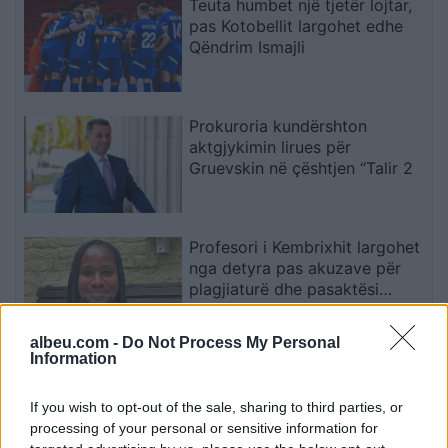
Teuta humbet një tjetër lojtar,
pas Kotobellit largohet edhe
Qëndrim Ismajli
Prokuroria kundërshton
aktgjykimin lirues për
Gruevskin në çështjen “Talir 2
Profesori i Kembrixhit largohet
nga detyra pas akuzave për
plagjiaturë dhe pasaktësi
akademike
albeu.com -
Do Not Process My Personal
Information
Sllovakia përballet me vapë
ekstreme, termometri arrin
If you wish to opt-out of the sale, sharing to third parties, or
42.2 gradë Celsius
processing of your personal or sensitive information for