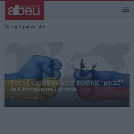
keyboard_arrow_right
Ballina
pauze lufte
Pse së shpejti mund të ketë një “pauzë”
të luftimeve në Ukrainë
4 vit me parë
schedule