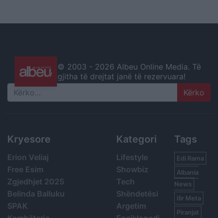
© 2003 -
2026 Albeu Online Media. Të
gjitha të drejtat janë të rezervuara!
Search
Kryesore
Kategori
Tags
Erion Veliaj
Lifestyle
Edi Rama
Free Esim
Showbiz
Albania
Zgjedhjet 2025
Tech
News
Belinda Balluku
Shëndetësi
Ilir Meta
SPAK
Argetim
Piranjat