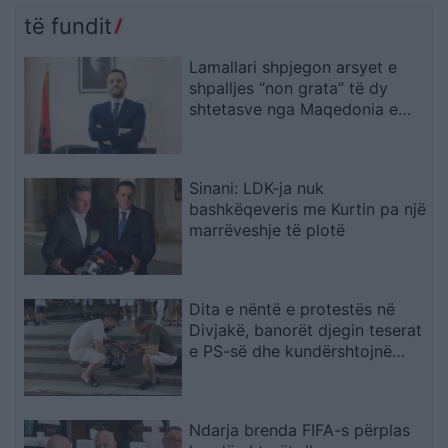
të fundit
Lamallari shpjegon arsyet e
shpalljes “non grata” të dy
shtetasve nga Maqedonia e
Veriut
Sinani: LDK-ja nuk
bashkëqeveris me Kurtin pa një
marrëveshje të plotë
Dita e nëntë e protestës në
Divjakë, banorët djegin teserat
e PS-së dhe kundërshtojnë
bashkimin me Lushnjën
Ndarja brenda FIFA-s përplas