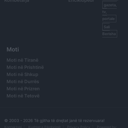
Kombëtarja
Enciklopedi
gazeta,
tv,
portale
Sali
Berisha
Moti
Moti në Tiranë
Moti në Prishtinë
Moti në Shkup
Moti në Durrës
Moti në Prizren
Moti në Tetovë
© 2003 -
2026 Të gjitha të drejtat janë të rezervuara!
Kontaktoni
Kushtet e Përdorimit
Privacy Policy
Powered by: