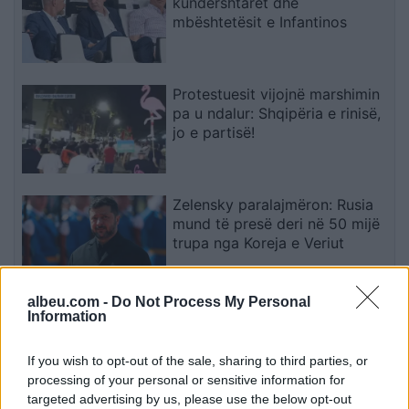
kundërshtarët dhe
mbështetësit e Infantinos
Protestuesit vijojnë marshimin
pa u ndalur: Shqipëria e rinisë,
jo e partisë!
Zelensky paralajmëron: Rusia
mund të presë deri në 50 mijë
trupa nga Koreja e Veriut
albeu.com -
Do Not Process My Personal
Ditëve shumë të nxehta po u
Information
vjen fundi? Meteorologia
tregon se kur nis rënia e
If you wish to opt-out of the sale, sharing to third parties, or
temperaturave
processing of your personal or sensitive information for
targeted advertising by us, please use the below opt-out