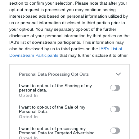
section to confirm your selection. Please note that after your
opt-out request is processed you may continue seeing
interest-based ads based on personal information utilized by
us or personal information disclosed to third parties prior to
your opt-out. You may separately opt-out of the further
disclosure of your personal information by third parties on the
IAB’s list of downstream participants. This information may
also be disclosed by us to third parties on the
IAB’s List of
Downstream Participants
that may further disclose it to other
third parties.
Personal Data Processing Opt Outs
I want to opt-out of the Sharing of my
personal data.
Opted In
I want to opt-out of the Sale of my
Personal Data.
Opted In
Esim for Global
|
Esim for Europe
|
Esim for Caribbean
|
Esim for USA
|
Esim for Italy
|
Esim for Spain
|
Esim
I want to opt-out of processing my
for Turkey
|
Esim for Germany
|
Esim for Greece
|
Esim
Personal Data for Targeted Advertising.
Opted In