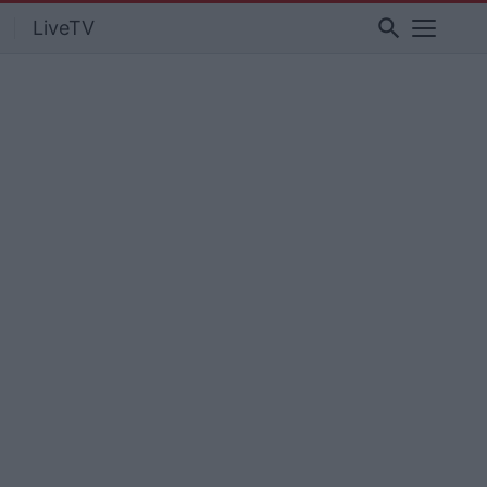
search
LiveTV