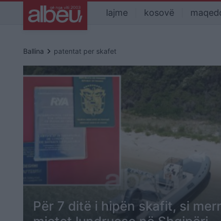
lajme
kosovë
maqed
keyboard_arrow_right
Ballina
patentat per skafet
Për 7 ditë i hipën skafit, si me