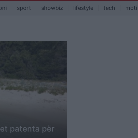
oni
sport
showbiz
lifestyle
tech
moti
rret patenta për