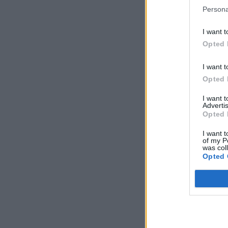
Persona
I want t
Opted 
I want t
Opted 
I want 
Advertis
Opted 
I want t
of my P
was col
Opted 