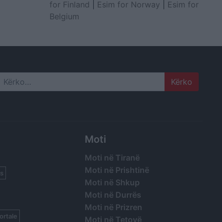
for Finland
|
Esim for Norway
|
Esim for
Belgium
Search
Moti
Moti në Tiranë
Moti në Prishtinë
s
Moti në Shkup
Moti në Durrës
Moti në Prizren
ortale
Moti në Tetovë