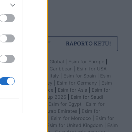
Esim for Global
|
Esim for Europe
|
Esim for Caribbean
|
Esim for USA
|
Esim for Italy
|
Esim for Spain
|
Esim
for Turkey
|
Esim for Germany
|
Esim
for Greece
|
Esim for Asia
|
Esim for
World Cup 2026
|
Esim for Saudi
Arabia
|
Esim for Egypt
|
Esim for
United Arab Emirates
|
Esim for
Balkans
|
Esim for Morocco
|
Esim for
China
|
Esim for United Kingdom
|
Esim