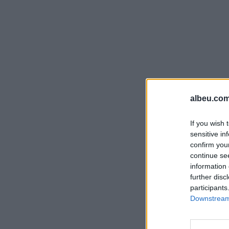
albeu.com
If you wish 
sensitive in
confirm you
continue se
information 
further disc
participants
Downstream 