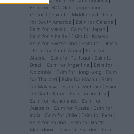
for Africa
|
Esim for Latin America
|
Esim for GCC Gulf Cooperation
Council
|
Esim for Middle East
|
Esim
for South America
|
Esim for Canada
|
Esim for Mexico
|
Esim for Japan
|
Esim for Albania
|
Esim for Kosovo
|
Esim for Switzerland
|
Esim for Tunisia
|
Esim for South Africa
|
Esim for
Algeria
|
Esim for Portugal
|
Esim for
Brazil
|
Esim for Argentina
|
Esim for
Colombia
|
Esim for Hong Kong
|
Esim
for Thailand
|
Esim for Macau
|
Esim
for Malaysia
|
Esim for Vietnam
|
Esim
for South Korea
|
Esim for Austria
|
Esim for Netherlands
|
Esim for
Australia
|
Esim for Russia
|
Esim for
India
|
Esim for Chile
|
Esim for Peru
|
Esim for Poland
|
Esim for North
Macedonia
|
Esim for Sweden
|
Esim