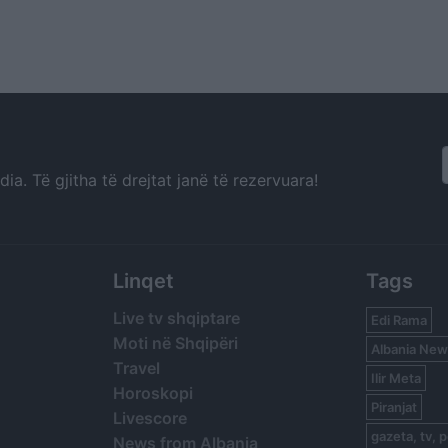
a. Të gjitha të drejtat janë të rezervuara!
Linqet
Tags
Live tv shqiptare
Edi Rama
Moti në Shqipëri
Albania New
Travel
Ilir Meta
Horoskopi
Piranjat
Livescore
gazeta, tv, p
News from Albania