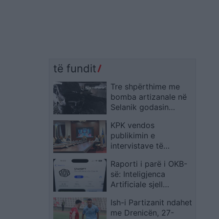
të fundit
Tre shpërthime me
bomba artizanale në
Selanik godasin
drejtues të
KPK vendos
“Demokracisë së Re”,
publikimin e
humb jetën edhe nëna
intervistave të
e njërit prej tyre
kandidatëve për
Raporti i parë i OKB-
Kryeprokuror të
së: Inteligjenca
Shtetit
Artificiale sjell
përfitime të mëdha,
Ish-i Partizanit ndahet
por edhe rreziqe
me Drenicën, 27-
serioze