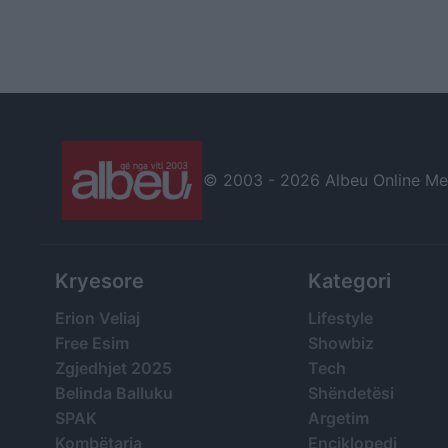
© 2003 -
2026 Albeu Online Medi
Kryesore
Kategori
Erion Veliaj
Lifestyle
Free Esim
Showbiz
Zgjedhjet 2025
Tech
Belinda Balluku
Shëndetësi
SPAK
Argetim
Kombëtarja
Enciklopedi