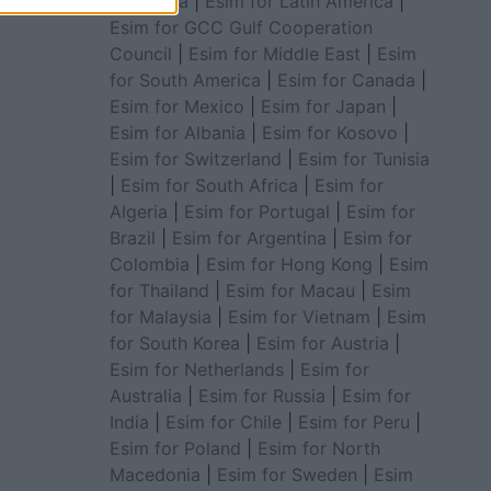
for Africa
|
Esim for Latin America
|
Esim for GCC Gulf Cooperation
Council
|
Esim for Middle East
|
Esim
for South America
|
Esim for Canada
|
Esim for Mexico
|
Esim for Japan
|
Esim for Albania
|
Esim for Kosovo
|
Esim for Switzerland
|
Esim for Tunisia
|
Esim for South Africa
|
Esim for
Algeria
|
Esim for Portugal
|
Esim for
Brazil
|
Esim for Argentina
|
Esim for
Colombia
|
Esim for Hong Kong
|
Esim
for Thailand
|
Esim for Macau
|
Esim
for Malaysia
|
Esim for Vietnam
|
Esim
for South Korea
|
Esim for Austria
|
Esim for Netherlands
|
Esim for
Australia
|
Esim for Russia
|
Esim for
India
|
Esim for Chile
|
Esim for Peru
|
Esim for Poland
|
Esim for North
Macedonia
|
Esim for Sweden
|
Esim