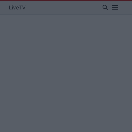
search
LiveTV