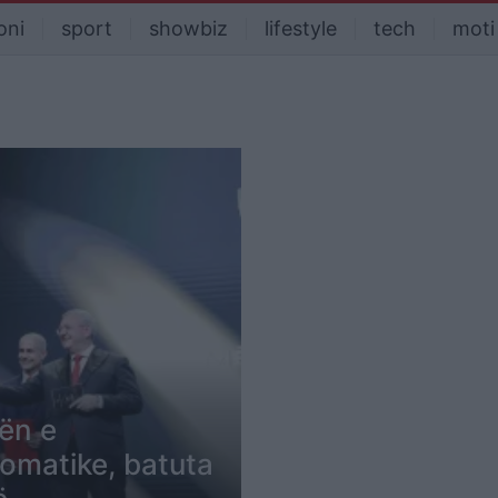
oni
sport
showbiz
lifestyle
tech
moti
rën e
omatike, batuta