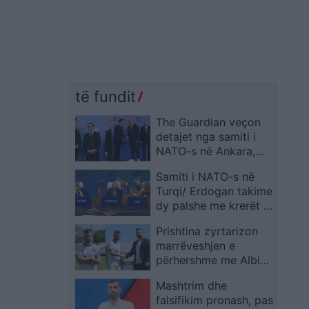
të fundit
The Guardian veçon
detajet nga samiti i
NATO-s në Ankara,
nga syzet e errëta të
Samiti i NATO-s në
Macron te atletet e
Turqi/ Erdogan takime
bardha të Ramës
dy palshe me krerët e
shteteve, Trump:
Prishtina zyrtarizon
Armëpushimi me
marrëveshjen e
Teheranin ka
përhershme me Albin
përfunduar
Krasniqin
Mashtrim dhe
falsifikim pronash, pas