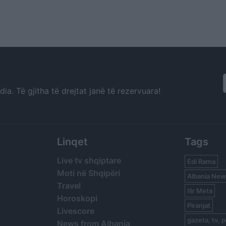
a. Të gjitha të drejtat janë të rezervuara!
Linqet
Tags
Live tv shqiptare
Edi Rama
Moti në Shqipëri
Albania New
Travel
Ilir Meta
Horoskopi
Piranjat
Livescore
gazeta, tv, p
News from Albania