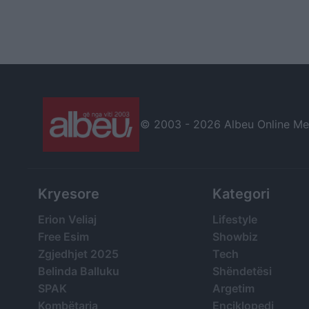
© 2003 -
2026 Albeu Online Medi
Kryesore
Kategori
Erion Veliaj
Lifestyle
Free Esim
Showbiz
Zgjedhjet 2025
Tech
Belinda Balluku
Shëndetësi
SPAK
Argetim
Kombëtarja
Enciklopedi