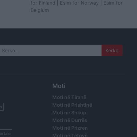
for Finland
|
Esim for Norway
|
Esim for
Belgium
Search
Moti
Moti në Tiranë
Moti në Prishtinë
s
Moti në Shkup
Moti në Durrës
Moti në Prizren
ortale
Moti në Tetovë