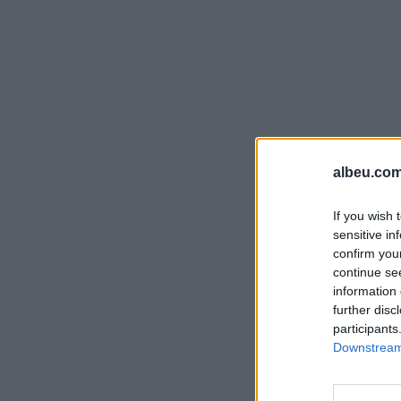
albeu.com
If you wish 
sensitive in
confirm you
continue se
information 
further disc
participants
Downstream 