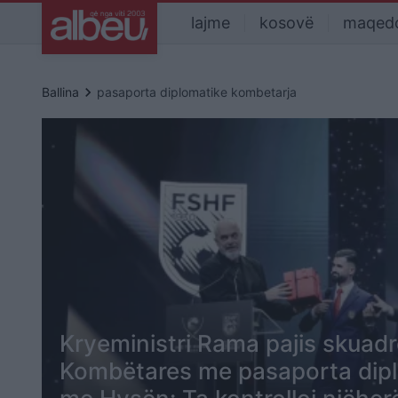
lajme
kosovë
maqed
keyboard_arrow_right
Ballina
pasaporta diplomatike kombetarja
Kryeministri Rama pajis skuad
Kombëtares me pasaporta dipl