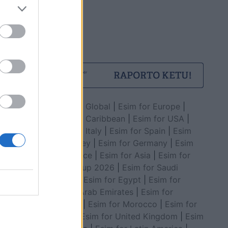
Esim for Global
|
Esim for Europe
|
Esim for Caribbean
|
Esim for USA
|
Esim for Italy
|
Esim for Spain
|
Esim
for Turkey
|
Esim for Germany
|
Esim
for Greece
|
Esim for Asia
|
Esim for
World Cup 2026
|
Esim for Saudi
Arabia
|
Esim for Egypt
|
Esim for
United Arab Emirates
|
Esim for
Balkans
|
Esim for Morocco
|
Esim for
China
|
Esim for United Kingdom
|
Esim