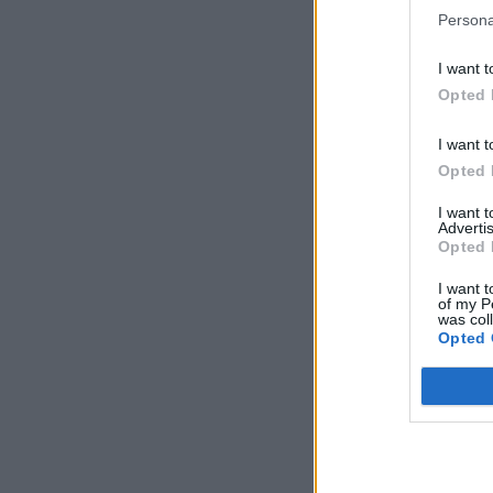
Persona
I want t
Opted 
I want t
Opted 
I want 
Advertis
Opted 
I want t
of my P
was col
Opted 