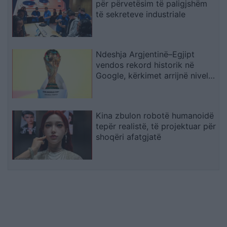
për përvetësim të paligjshëm
të sekreteve industriale
Ndeshja Argjentinë–Egjipt
vendos rekord historik në
Google, kërkimet arrijnë nivele
të papara
Kina zbulon robotë humanoidë
tepër realistë, të projektuar për
shoqëri afatgjatë