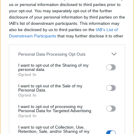
us or personal information disclosed to third parties prior to
your opt-out. You may separately opt-out of the further
Sokol Hoxha ekstradohet
PD akuzon Ramën për
disclosure of your personal information by third parties on the
në Shqipëri, Ambasada
gjendjen e institucioneve
IAB’s list of downstream participants. This information may
Amerikane: SHBA nuk
të kulturës: Tirana është
also be disclosed by us to third parties on the
IAB’s List of
është strehë për
pa Muze, Galeri, Teatër
Downstream Participants
that may further disclose it to other
kriminelët që abuzojnë me
dhe Cirk Kombëtar
third parties.
sistemin e emigracionit
Personal Data Processing Opt Outs
I want to opt-out of the Sharing of my
personal data.
Opted In
Reforma territoriale,
Aksidenti tragjik në Greqi/
I want to opt-out of the Sale of my
Bashkia Cërrik hap
Shqiptari humb gruan dhe
Personal Data.
Opted In
konsultimin me qytetarët,
djalin që po shkonin në
Doka: Vendimmarrja të
punë: Humba gjithçka…
I want to opt-out of processing my
udhëhiqet nga nevojat e
të fundit
Personal Data for Targeted Advertising.
komunitetit
Opted In
Real Madridi shqyrton tre yje
I want to opt-out of Collection, Use,
të mesfushës pas dështimit me
Retention, Sale, and/or Sharing of my