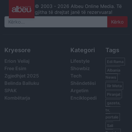
© 2003 -
2026 Albeu Online Media. Të
gjitha të drejtat janë të rezervuara!
Search
Kryesore
Kategori
Tags
Erion Veliaj
Lifestyle
Edi Rama
Free Esim
Showbiz
Albania
Zgjedhjet 2025
Tech
News
Belinda Balluku
Shëndetësi
Ilir Meta
SPAK
Argetim
Piranjat
Kombëtarja
Enciklopedi
gazeta,
tv,
portale
Sali