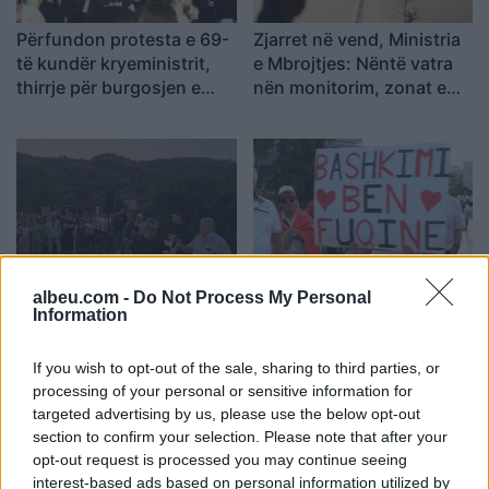
Përfundon protesta e 69-
Zjarret në vend, Ministria
të kundër kryeministrit,
e Mbrojtjes: Nëntë vatra
thirrje për burgosjen e
nën monitorim, zonat e
Ramës dhe Berishës:
banuara jashtë rrezikut
“Nesër do të jemi më
shumë, nuk ndalemi”
Protesta e dytë në
Protesta e 69 kundër
albeu.com -
Do Not Process My Personal
Memaliaj kundër reformës
qeverisë/ Qytetarët
Information
territoriale, banorët
kërkojnë dorëheqjen e
refuzojnë bashkimin me
Ramës, nis grumbullimi në
If you wish to opt-out of the sale, sharing to third parties, or
Tepelenën
sheshin “Skënderbej”:
processing of your personal or sensitive information for
Fuqia qëndron te
targeted advertising by us, please use the below opt-out
bashkimi
section to confirm your selection. Please note that after your
opt-out request is processed you may continue seeing
interest-based ads based on personal information utilized by