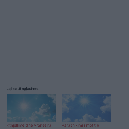
Lajme të ngjashme:
Kthjellime dhe vranësira
Parashikimi i motit 6