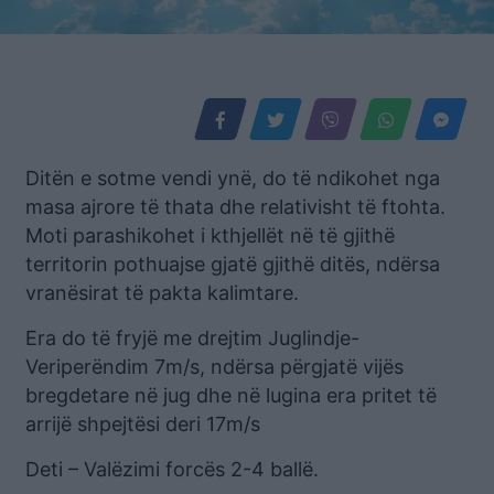
Ditën e sotme vendi ynë, do të ndikohet nga
masa ajrore të thata dhe relativisht të ftohta.
Moti parashikohet i kthjellët në të gjithë
territorin pothuajse gjatë gjithë ditës, ndërsa
vranësirat të pakta kalimtare.
Era do të fryjë me drejtim Juglindje-
Veriperëndim 7m/s, ndërsa përgjatë vijës
bregdetare në jug dhe në lugina era pritet të
arrijë shpejtësi deri 17m/s
Deti – Valëzimi forcës 2-4 ballë.