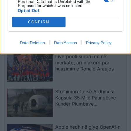
Rodrin
Personal Data that Is Unrelated with the
Purposes for which it was collected.
Opted Out
CONFIRM
Horoskopi 8 Gusht 2026/
Çfarë kanë rezervuar yjet për
secilën shenjë?
Data Deletion
Data Access
Privacy Policy
Liverpooli surprizon në
merkato, arrin akord për
huazimin e Ronald Araujos
Strehimoret e së Ardhmes:
Kapsula 35 Mijë Paundëshe
Kundër Plumbave,
Shpërthimeve dhe Fatkeqësive
Natyrore
Apple hedh në gjyq OpenAI-n