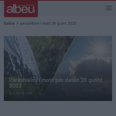
keyboard_arrow_right
Ballina
parashikimi i motit 26 gusht 2022
Parashikimi i motit për datën 26 gusht
2022
4 vit me parë
schedule