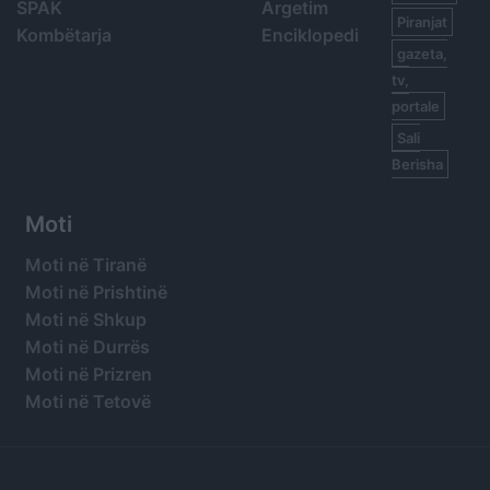
SPAK
Argetim
Piranjat
Kombëtarja
Enciklopedi
gazeta,
tv,
portale
Sali
Berisha
Moti
Moti në Tiranë
Moti në Prishtinë
Moti në Shkup
Moti në Durrës
Moti në Prizren
Moti në Tetovë