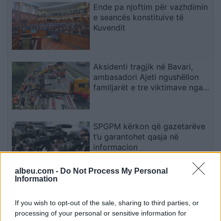
Ende pa njoftim për vazhdimin
e seancës konstituive të
Kuvendit
Aksidenti tragjik në Bavari,
ambasadori Ajeti ngushëllon
familjarët e tre viktimave nga
Kosova
SPGPM kërkon që gazetarëve
t’u garantohet qasja në
informacion
albeu.com -
Do Not Process My Personal
Information
PSG rikthehet me ofertë më të
lartë për yllin e Ajaxit
If you wish to opt-out of the sale, sharing to third parties, or
processing of your personal or sensitive information for