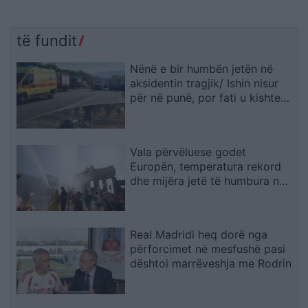
të fundit
Nënë e bir humbën jetën në
aksidentin tragjik/ Ishin nisur
për në punë, por fati u kishte
rezervuar udhëtimin e fundit
(FOTO)
Vala përvëluese godet
Europën, temperatura rekord
dhe mijëra jetë të humbura nga
nxehtësia
Real Madridi heq dorë nga
përforcimet në mesfushë pasi
dështoi marrëveshja me Rodrin