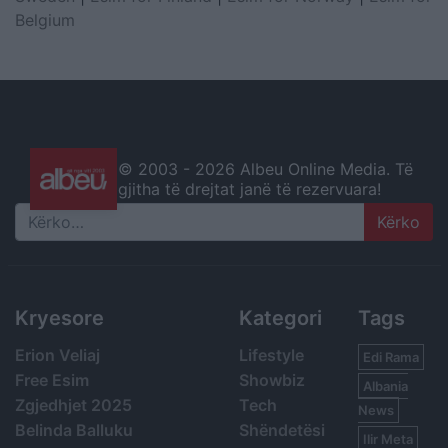
Belgium
© 2003 -
2026 Albeu Online Media. Të
gjitha të drejtat janë të rezervuara!
Search
Kryesore
Kategori
Tags
Erion Veliaj
Lifestyle
Edi Rama
Free Esim
Showbiz
Albania
Zgjedhjet 2025
Tech
News
Belinda Balluku
Shëndetësi
Ilir Meta