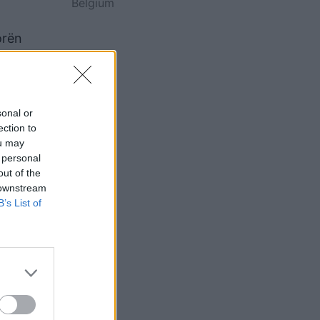
Belgium
orën
jatë asaj
A, ku u
ancë e
sonal or
ection to
ou may
 personal
out of the
 downstream
o të
B’s List of
hte
oi dhe
 cilës i