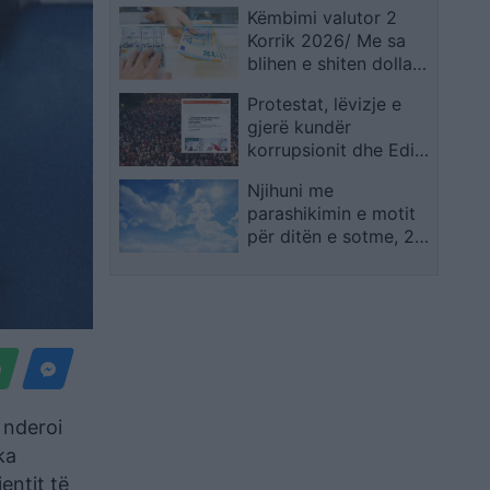
Këmbimi valutor 2
Kryeministrisë!
Korrik 2026/ Me sa
Dorëheqje e
blihen e shiten dollari
panegociueshme e
dhe euro, çfarë ndodh
Ramës
Protestat, lëvizje e
me monedhat e tjera
gjerë kundër
korrupsionit dhe Edi
Ramës/ Gazeta
Njihuni me
gjermane “Der
parashikimin e motit
Spiegel”: Zemërimi jo
për ditën e sotme, 2
kundër Trump apo
Korrik 2026
Kushner, por kundër
klasës politike
 nderoi
ka
entit të