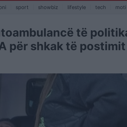
oni
sport
showbiz
lifestyle
tech
moti
toambulancë të politik
IA për shkak të postimit