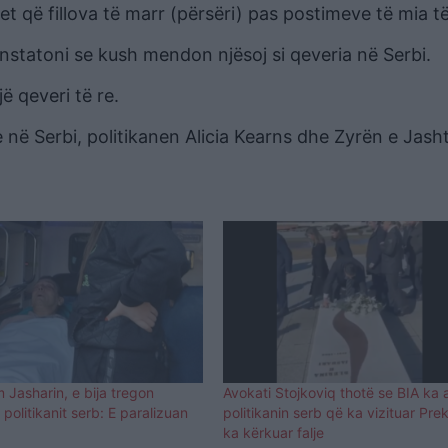
t që fillova të marr (përsëri) pas postimeve të mia të
nstatoni se kush mendon njësoj si qeveria në Serbi.
ë qeveri të re.
ë Serbi, politikanen Alicia Kearns dhe Zyrën e Jash
Jasharin, e bija tregon
Avokati Stojkoviq thotë se BIA ka 
politikanit serb: E paralizuan
politikanin serb që ka vizituar Pre
ka kërkuar falje