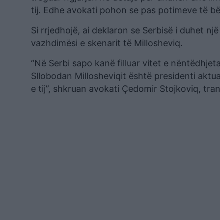
tij. Edhe avokati pohon se pas potimeve të bë
Si rrjedhojë, ai deklaron se Serbisë i duhet nj
vazhdimësi e skenarit të Millosheviq.
“Në Serbi sapo kanë filluar vitet e nëntëdhje
Sllobodan Millosheviqit është presidenti aktual 
e tij”, shkruan avokati Çedomir Stojkoviq, t