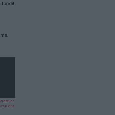
 fundit.
tme.
arrestuar
kazin dhe