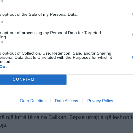
In
nin dhe na rrihnin pjesëtarët e shërbimit të Milloshevi
t Millosheviqi na etiketoi si terroristë.
o opt-out of the Sale of my Personal Data.
In
a dhe ministri i atëhershëm i propagandës në qeverinë
i Serbisë. Dhe i njëjti libër lojërash është përsëri në 
to opt-out of processing my Personal Data for Targeted
ing.
In
n e Millosheviqit:
o opt-out of Collection, Use, Retention, Sale, and/or Sharing
ersonal Data that Is Unrelated with the Purposes for which it
lected.
Out
ër të njëjtën arsye: pasi dy ditë më parë në këtë rrjet 
CONFIRM
 anëtarëve të familjes shqiptare Jashari në Kosovë në 
Data Deletion
Data Access
Privacy Policy
uçiq do të sjellë paqe në Ballkan, mbani mend këto f
në një luftë të re në Ballkan. Sepse urrejtja që lëshon 
ojë.