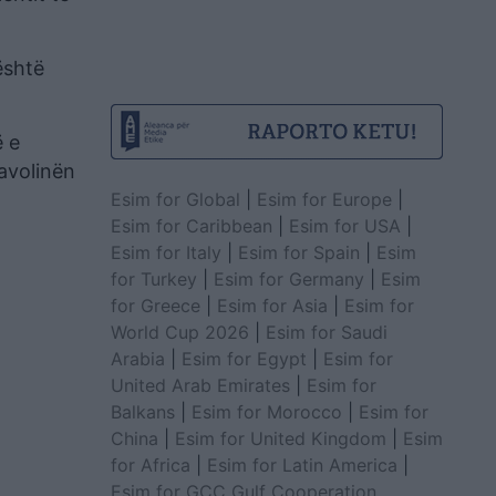
është
ë e
tavolinën
Esim for Global
|
Esim for Europe
|
Esim for Caribbean
|
Esim for USA
|
Esim for Italy
|
Esim for Spain
|
Esim
for Turkey
|
Esim for Germany
|
Esim
for Greece
|
Esim for Asia
|
Esim for
World Cup 2026
|
Esim for Saudi
Arabia
|
Esim for Egypt
|
Esim for
United Arab Emirates
|
Esim for
Balkans
|
Esim for Morocco
|
Esim for
China
|
Esim for United Kingdom
|
Esim
for Africa
|
Esim for Latin America
|
Esim for GCC Gulf Cooperation