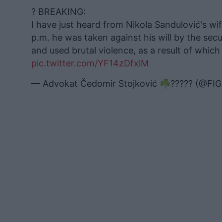
? BREAKING:
I have just heard from Nikola Sandulović's wi
p.m. he was taken against his will by the se
and used brutal violence, as a result of whi
pic.twitter.com/YF14zDfxlM
— Advokat Čedomir Stojković ☘️????? (@F