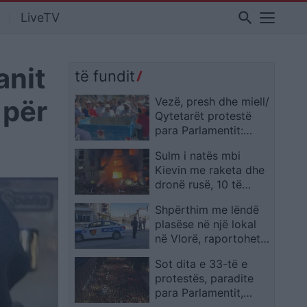
search
LiveTV
anit
të fundit
 për
Vezë, presh dhe miell/
Qytetarët protestë
para Parlamentit:
Është koha të
Sulm i natës mbi
zgjohemi
Kievin me raketa dhe
dronë rusë, 10 të
vrarë dhe dhjetëra të
Shpërthim me lëndë
lënduar
plasëse në një lokal
në Vlorë, raportohet
për dëme të mëdha
Sot dita e 33-të e
materiale
protestës, paradite
para Parlamentit,
pasdite para