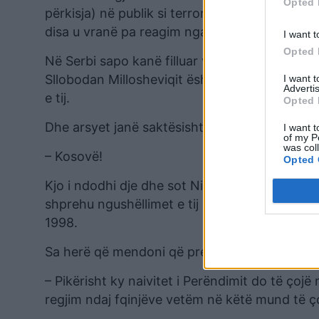
Opted 
përkisja) në publik si terroristë. Pastaj na kap
disa u vranë pa reagim nga publiku, para të cili
I want t
Opted 
Në Serbi sapo kanë filluar vitet e nëntëdhjet
Sllobodan Millosheviqit është presidenti aktual 
I want 
Advertis
e tij.
Opted 
Dhe arsyet janë saktësisht të njëjta si në kohë
I want t
of my P
was col
– Kosovë!
Opted 
Kjo i ndodhi dje dhe sot Nikolla Sanduloviqit p
shprehu ngushëllimet e tij për eliminimin e 50
1998.
Sa herë që mendoni që presidenti Aleksandar V
– Pikërisht ky naivitet i Perëndimit do të çojë 
regjim ndaj fqinjëve vetëm në këtë mund të ç