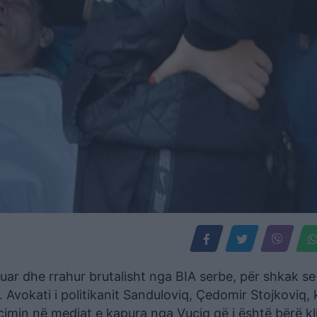
tuar dhe rrahur brutalisht nga BIA serbe, për shkak se
Avokati i politikanit Sanduloviq, Çedomir Stojkoviq, 
çimin në mediat e kapura nga Vuçiq që i është bërë kli