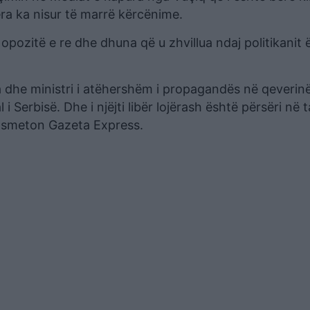
ra ka nisur të marrë kërcënime.
ë opozitë e re dhe dhuna që u zhvillua ndaj politikanit 
ta dhe ministri i atëhershëm i propagandës në qeverin
i Serbisë. Dhe i njëjti libër lojërash është përsëri në 
ransmeton Gazeta Express.