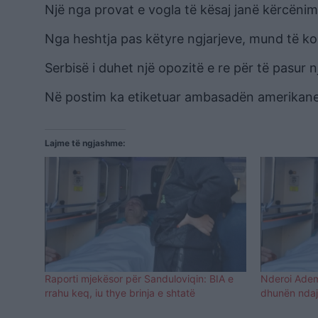
Një nga provat e vogla të kësaj janë kërcënime
Nga heshtja pas këtyre ngjarjeve, mund të ko
Serbisë i duhet një opozitë e re për të pasur nj
Në postim ka etiketuar ambasadën amerikane n
Lajme të ngjashme:
Raporti mjekësor për Sanduloviqin: BIA e
Nderoi Adem 
rrahu keq, iu thye brinja e shtatë
dhunën ndaj 