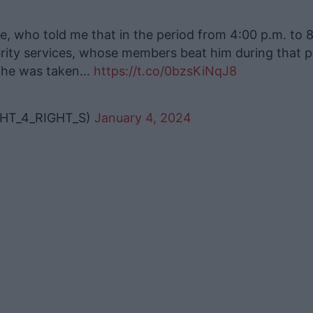
fe, who told me that in the period from 4:00 p.m. to 
curity services, whose members beat him during that p
ch he was taken…
https://t.co/0bzsKiNqJ8
IGHT_4_RIGHT_S)
January 4, 2024