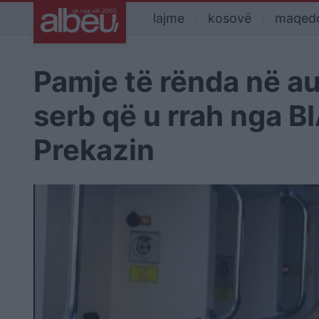
lajme
kosovë
maqed
Pamje të rënda në au
serb që u rrah nga B
Prekazin