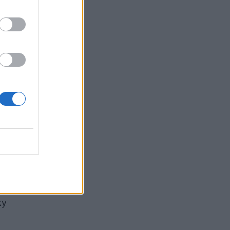
qit, dhe
 e
tavolinën
social
vitin
jalë:
ky