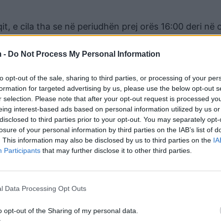
t, e cila tha se në periudhën prej orës 16:00 deri në 
hërbimet e sigurimit, pjesëtarët e të cilëve e rrahën g
jë nga dhoma e tyre u dërgua në spitalin ushtarak VM
 -
Do Not Process My Personal Information
ë njoftim për familjen ose avokatët e tij. Një ambul
to opt-out of the sale, sharing to third parties, or processing of your per
formation for targeted advertising by us, please use the below opt-out s
brin e lojërave dhe skenarin e Millosheviqit:
r selection. Please note that after your opt-out request is processed y
eing interest-based ads based on personal information utilized by us or
 urrejtjeje (që ndodhi dje pak para se të arrestohej)
disclosed to third parties prior to your opt-out. You may separately opt-
losure of your personal information by third parties on the IAB’s list of
he tortura ndaj një personi për të cilin publiku nuk d
. This information may also be disclosed by us to third parties on the
IA
ia si terrorist (që është pikërisht ajo që ndodhi dje)
Participants
that may further disclose it to other third parties.
ë.
l Data Processing Opt Outs
tëdhjetë, veçanërisht në kohën kur Aleksandar Vuçiq is
n Millosheviqit në vitet 1998-2000, me ç’rast ai shën
o opt-out of the Sharing of my personal data.
shme dhe rezistencës politike ndaj Millosheviqit., (të