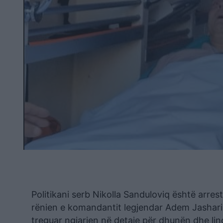
Politikani serb Nikolla Sanduloviq është arres
rënien e komandantit legjendar Adem Jashari. 
treguar ngjarjen në detaje për dhunën dhe lin