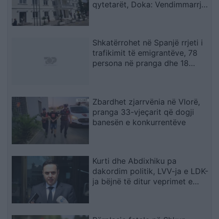
qytetarët, Doka: Vendimmarrja
të udhëhiqet nga nevojat e
komunitetit
Shkatërrohet në Spanjë rrjeti i
trafikimit të emigrantëve, 78
persona në pranga dhe 18
skafe të sekuestruara
Zbardhet zjarrvënia në Vlorë,
pranga 33-vjeçarit që dogji
banesën e konkurrentëve
Kurti dhe Abdixhiku pa
dakordim politik, LVV-ja e LDK-
ja bëjnë të ditur veprimet e
radhës