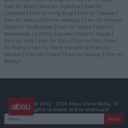
Esim for Brazil
|
Esim for Argentina
|
Esim for
Colombia
|
Esim for Hong Kong
|
Esim for Thailand
|
Esim for Macau
|
Esim for Malaysia
|
Esim for Vietnam
|
Esim for South Korea
|
Esim for Austria
|
Esim for
Netherlands
|
Esim for Australia
|
Esim for Russia
|
Esim for India
|
Esim for Chile
|
Esim for Peru
|
Esim
for Poland
|
Esim for North Macedonia
|
Esim for
Sweden
|
Esim for Finland
|
Esim for Norway
|
Esim for
Belgium
© 2003 -
2026 Albeu Online Media. Të
gjitha të drejtat janë të rezervuara!
Search