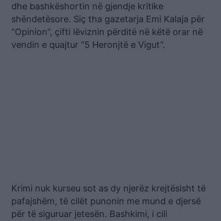
dhe bashkëshortin në gjendje kritike
shëndetësore. Siç tha gazetarja Emi Kalaja për
“Opinion”, çifti lëviznin përditë në këtë orar në
vendin e quajtur “5 Heronjtë e Vigut”.
Krimi nuk kurseu sot as dy njerëz krejtësisht të
pafajshëm, të cilët punonin me mund e djersë
për të siguruar jetesën. Bashkimi, i cili