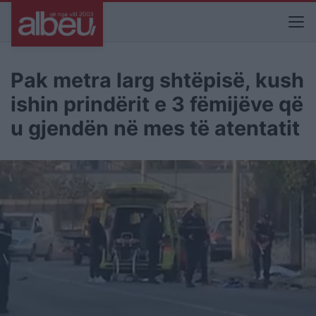
Pak metra larg shtëpisë, kush
ishin prindërit e 3 fëmijëve që
u gjendën në mes të atentatit