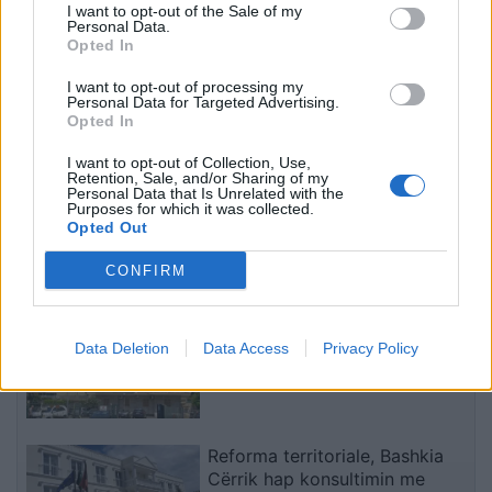
I want to opt-out of the Sale of my
shoferi që iku
Personal Data.
Opted In
I want to opt-out of processing my
Personal Data for Targeted Advertising.
Opted In
I want to opt-out of Collection, Use,
Hetimet për vrasjen e
Argjentina e “dashuruar”
Retention, Sale, and/or Sharing of my
Personal Data that Is Unrelated with the
Edmond Sulës, kontrolle
me Infantinon, federata
Purposes for which it was collected.
në Bërxullë dhe
del me deklaratë zyrtare:
Opted Out
shoqërime personash për
Model transparent
t’u marrë në pyetje
CONFIRM
të fundit
Napoli, tezja dhe nipi gjenden
pa jetë në apartament,
Data Deletion
Data Access
Privacy Policy
dyshohet se kishin vdekur prej
disa ditësh
Reforma territoriale, Bashkia
Cërrik hap konsultimin me