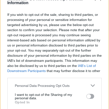
qytetarëve, jo te
Information
përplasjet politike
If you wish to opt-out of the sale, sharing to third parties, or
processing of your personal or sensitive information for
targeted advertising by us, please use the below opt-out
section to confirm your selection. Please note that after your
opt-out request is processed you may continue seeing
Ilir Beqaj doli nga burgu,
U arrestua në Rinas,
interest-based ads based on personal information utilized by
vajza e ish-ministrit të
gjykata e Tiranës lë në
us or personal information disclosed to third parties prior to
Shëndetësisë heq dorë
burg aktivisten turke,
your opt-out. You may separately opt-out of the further
nga shtetësia shqiptare
Julide Yazici
disclosure of your personal information by third parties on the
IAB’s list of downstream participants. This information may
also be disclosed by us to third parties on the
IAB’s List of
Downstream Participants
that may further disclose it to other
third parties.
Personal Data Processing Opt Outs
Aksident në Tiranë, 10-
Veprimi i Ernest Muçit,
I want to opt-out of the Sharing of my
vjeçari goditet nga motori
reagon presidenti i
personal data.
dhe makina, arrestohet
Trabzonsporit: Më preku
Opted In
27-vjeçari, procedohet
mua dhe të gjithë lojtarët