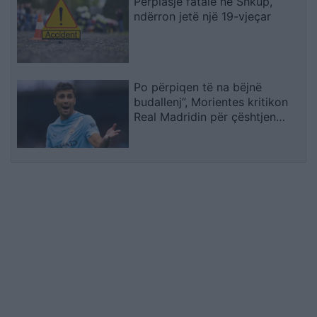
Përplasje fatale në Shkup,
ndërron jetë një 19-vjeçar
Po përpiqen të na bëjnë
budallenj”, Morientes kritikon
Real Madridin për çështjen
Rodri