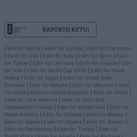
Esim for Global
|
Esim for Europe
|
Esim for Caribbean
|
Esim for USA
|
Esim for Italy
|
Esim for Spain
|
Esim
for Turkey
|
Esim for Germany
|
Esim for Greece
|
Esim
for Asia
|
Esim for World Cup 2026
|
Esim for Saudi
Arabia
|
Esim for Egypt
|
Esim for United Arab
Emirates
|
Esim for Balkans
|
Esim for Morocco
|
Esim
for China
|
Esim for United Kingdom
|
Esim for Africa
|
Esim for Latin America
|
Esim for GCC Gulf
Cooperation Council
|
Esim for Middle East
|
Esim for
South America
|
Esim for Canada
|
Esim for Mexico
|
Esim for Japan
|
Esim for Albania
|
Esim for Kosovo
|
Esim for Switzerland
|
Esim for Tunisia
|
Esim for
South Africa
|
Esim for Algeria
|
Esim for Portugal
|