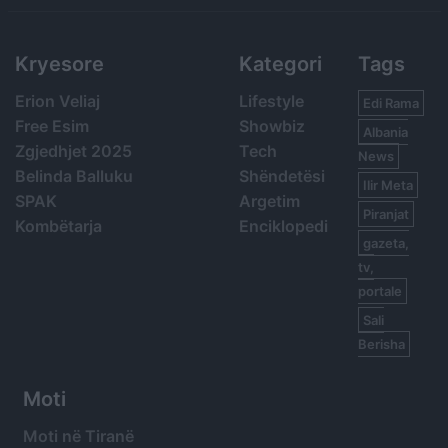
Kryesore
Kategori
Tags
Erion Veliaj
Lifestyle
Edi Rama
Free Esim
Showbiz
Albania
Zgjedhjet 2025
Tech
News
Belinda Balluku
Shëndetësi
Ilir Meta
SPAK
Argetim
Piranjat
Kombëtarja
Enciklopedi
gazeta,
tv,
portale
Sali
Berisha
Moti
Moti në Tiranë