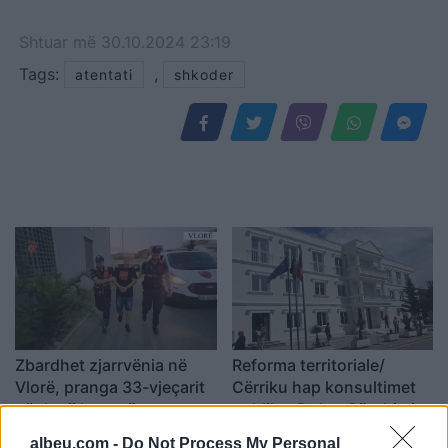
Shtuar
më
30.10.2024 23:19
Tags:
,
atentati
shkoder
Zbardhet zjarrvënia në
Reforma territoriale/
Vlorë, pranga 33-vjeçarit
Cërriku hap konsultimet
që dogji banesën e
publike, Doka: Qëndrimi
konkurrentëve
do të bazohet te zëri i
albeu.com -
Do Not Process My Personal