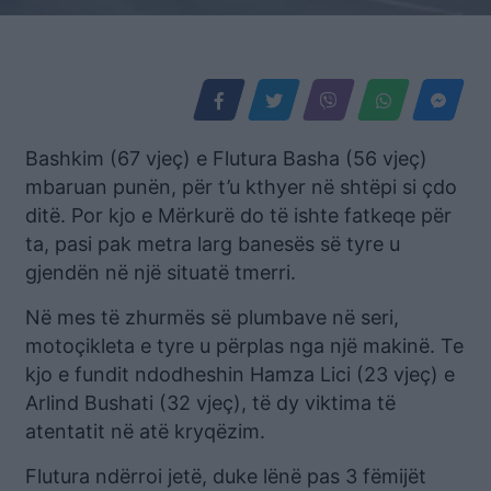
Bashkim (67 vjeç) e Flutura Basha (56 vjeç)
mbaruan punën, për t’u kthyer në shtëpi si çdo
ditë. Por kjo e Mërkurë do të ishte fatkeqe për
ta, pasi pak metra larg banesës së tyre u
gjendën në një situatë tmerri.
Në mes të zhurmës së plumbave në seri,
motoçikleta e tyre u përplas nga një makinë. Te
kjo e fundit ndodheshin Hamza Lici (23 vjeç) e
Arlind Bushati (32 vjeç), të dy viktima të
atentatit në atë kryqëzim.
Flutura ndërroi jetë, duke lënë pas 3 fëmijët