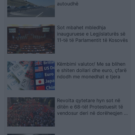
autoudhë
Sot mbahet mbledhja
inauguruese e Legjislaturës së
11-të të Parlamentit të Kosovës
Këmbimi valutor/ Me sa blihen
e shiten dollari dhe euro, çfarë
ndodh me monedhat e tjera
Revolta qytetare hyn sot në
ditën e 68-të! Protestuesit të
vendosur deri në dorëheqjen e
kryeministrit Rama