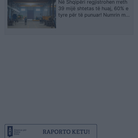
Në Shqipëri regjistrohen rreth
39 mijë shtetas të huaj, 60% e
tyre për të punuar! Numrin më
të madhe të lejeve të qëndrimit
e kanë…