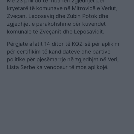
Më 23 prill do të mbahen zgjedhjet për
kryetarë të komunave në Mitrovicë e Veriut,
Zveçan, Leposaviq dhe Zubin Potok dhe
zgjedhjet e parakohshme për kuvendet
komunale të Zveçanit dhe Leposaviqit.
Përgjatë afatit 14 ditor të KQZ-së për aplikim
për certifikim të kandidatëve dhe partive
politike për pjesëmarrje në zgjedhjet në Veri,
Lista Serbe ka vendosur të mos aplikojë.