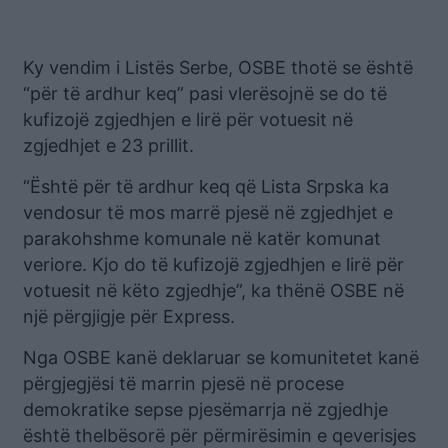
Ky vendim i Listës Serbe, OSBE thotë se është
“për të ardhur keq” pasi vlerësojnë se do të
kufizojë zgjedhjen e lirë për votuesit në
zgjedhjet e 23 prillit.
“Është për të ardhur keq që Lista Srpska ka
vendosur të mos marrë pjesë në zgjedhjet e
parakohshme komunale në katër komunat
veriore. Kjo do të kufizojë zgjedhjen e lirë për
votuesit në këto zgjedhje”, ka thënë OSBE në
një përgjigje për Express.
Nga OSBE kanë deklaruar se komunitetet kanë
përgjegjësi të marrin pjesë në procese
demokratike sepse pjesëmarrja në zgjedhje
është thelbësorë për përmirësimin e qeverisjes