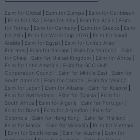
Esim for Global
|
Esim for Europe
|
Esim for Caribbean
|
Esim for USA
|
Esim for Italy
|
Esim for Spain
|
Esim
for Turkey
|
Esim for Germany
|
Esim for Greece
|
Esim
for Asia
|
Esim for World Cup 2026
|
Esim for Saudi
Arabia
|
Esim for Egypt
|
Esim for United Arab
Emirates
|
Esim for Balkans
|
Esim for Morocco
|
Esim
for China
|
Esim for United Kingdom
|
Esim for Africa
|
Esim for Latin America
|
Esim for GCC Gulf
Cooperation Council
|
Esim for Middle East
|
Esim for
South America
|
Esim for Canada
|
Esim for Mexico
|
Esim for Japan
|
Esim for Albania
|
Esim for Kosovo
|
Esim for Switzerland
|
Esim for Tunisia
|
Esim for
South Africa
|
Esim for Algeria
|
Esim for Portugal
|
Esim for Brazil
|
Esim for Argentina
|
Esim for
Colombia
|
Esim for Hong Kong
|
Esim for Thailand
|
Esim for Macau
|
Esim for Malaysia
|
Esim for Vietnam
|
Esim for South Korea
|
Esim for Austria
|
Esim for