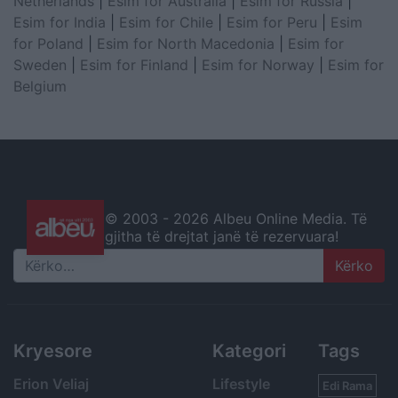
Netherlands
|
Esim for Australia
|
Esim for Russia
|
Esim for India
|
Esim for Chile
|
Esim for Peru
|
Esim
for Poland
|
Esim for North Macedonia
|
Esim for
Sweden
|
Esim for Finland
|
Esim for Norway
|
Esim for
Belgium
© 2003 -
2026 Albeu Online Media. Të
gjitha të drejtat janë të rezervuara!
Search
Kryesore
Kategori
Tags
Erion Veliaj
Lifestyle
Edi Rama