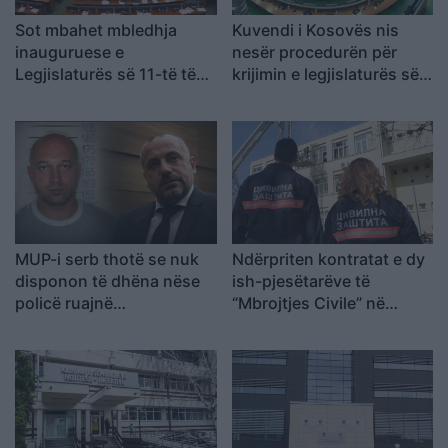
Sot mbahet mbledhja
Kuvendi i Kosovës nis
inauguruese e
nesër procedurën për
Legjislaturës së 11-të të
krijimin e legjislaturës së
Parlamentit të Kosovës
re
MUP-i serb thotë se nuk
Ndërpriten kontratat e dy
disponon të dhëna nëse
ish-pjesëtarëve të
policë ruajnë
“Mbrojtjes Civile” në
Veselinoviqin dhe
institucionet e Kosovës
Radoiçiqin