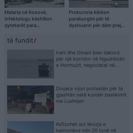
Malaria në Kosovë,
Prokuroria kërkon
infektologu këshillon
paraburgim për të
qytetarët para
dyshuarin për dëm prej
udhëtimeve në zonat
rreth 500 mijë eurosh
endemike
të fundit
Irani dhe Omani bien dakord
për një korridor në Ngushticën
e Hormuzit, negociatat në
fazën përfundimtare
Divjaka vijon protestën për të
gjashtën natë kundër bashkimit
me Lushnjen
Kufizohet sot lëvizja e
kamionëve mbi 20 tonë në