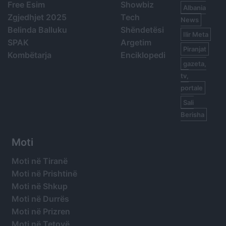
Free Esim
Showbiz
Albania
Zgjedhjet 2025
Tech
News
Belinda Balluku
Shëndetësi
Ilir Meta
SPAK
Argetim
Piranjat
Kombëtarja
Enciklopedi
gazeta,
tv,
portale
Sali
Berisha
Moti
Moti në Tiranë
Moti në Prishtinë
Moti në Shkup
Moti në Durrës
Moti në Prizren
Moti në Tetovë