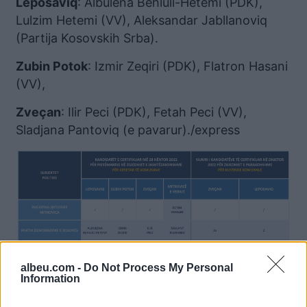
Leposaviq
: Albulena Behluli-Hetemi (PDK),
Lulzim Hetemi (VV), Aleksandar Jabllanoviq
(Partija Kosovskih Srba).
Zubin Potok
: Izmir Zeqiri (PDK), Flatron Hasani
(VV),
Zveçan
: Ilir Peci (PDK), Fetah Peci (VV),
Sladjana Pantoviq (e pavarur)./express
albeu.com -
Do Not Process My Personal
Information