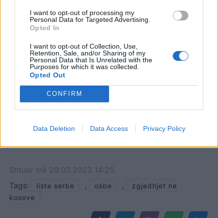
Kosovës
I want to opt-out of processing my
Personal Data for Targeted Advertising.
Opted In
I want to opt-out of Collection, Use,
Retention, Sale, and/or Sharing of my
Personal Data that Is Unrelated with the
Purposes for which it was collected.
Opted Out
CONFIRM
Data Deletion
Data Access
Privacy Policy
Shtuar
më
29.03.2023 14:25
Tags:
,
,
lista serbe
osbe
zgjedhjet ne
kosove