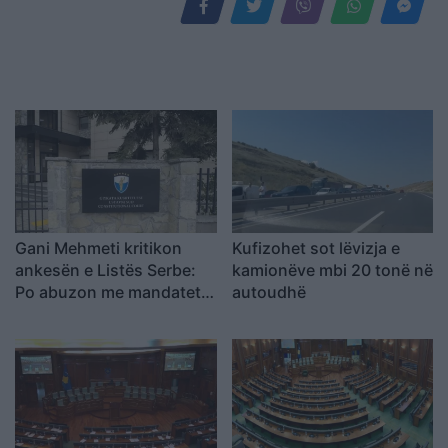
Gani Mehmeti kritikon
Kufizohet sot lëvizja e
ankesën e Listës Serbe:
kamionëve mbi 20 tonë në
Po abuzon me mandatet e
autoudhë
garantuara, Kushtetuesja
duhet t’ia ndalojë
veprimtarinë