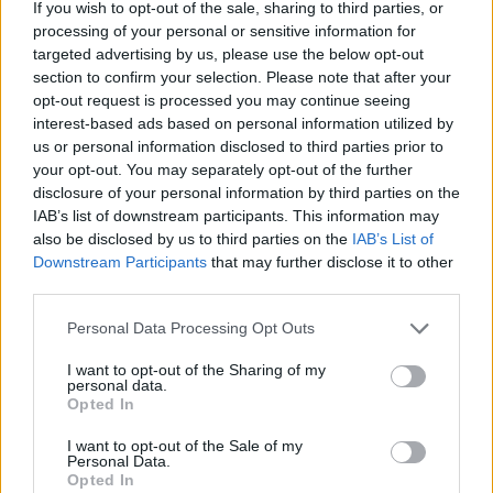
If you wish to opt-out of the sale, sharing to third parties, or
processing of your personal or sensitive information for
Lajme të ngjashme:
targeted advertising by us, please use the below opt-out
section to confirm your selection. Please note that after your
opt-out request is processed you may continue seeing
interest-based ads based on personal information utilized by
us or personal information disclosed to third parties prior to
your opt-out. You may separately opt-out of the further
Zgjedhjet parlamentare të
Zgjedhjet serbe më 3 prill,
disclosure of your personal information by third parties on the
Serbisë nuk do të
Kurti merr telefonatën e
IAB’s list of downstream participants. This information may
mbahen në zonat e
dytë nga Uashingtoni
also be disclosed by us to third parties on the
IAB’s List of
banuara me shumicë
Downstream Participants
that may further disclose it to other
serbe në Kosovë
third parties.
Personal Data Processing Opt Outs
I want to opt-out of the Sharing of my
personal data.
Opted In
Mbahen zgjedhjet lokale
I want to opt-out of the Sale of my
në 4 komunat me
Personal Data.
shumicë serbe në veri të
Opted In