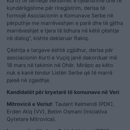
Kurti) të tërheqë vendimet e njëanshme dhe të
kundërligjshme për riregjistrim, derisa të
formojë Asociacionin e Komunave Serbe në
përputhje me marrëveshjen e parë dhe të gjitha
marrëveshjet e tjera të lidhura në këtë çështje
në dialog”, kishte deklaruar Rakiq.
Çështja e targave është zgjidhur, derisa për
asociacionin Kurti e Vuçiq janë dakorduar më
18 mars në takimin në Ohër. Mirëpo as këto
nuk e kanë bindur Listën Serbe që të marrë
pjesë në zgjedhje.
Kandidatët për kryetarë të komunave në Veri
Mitrovicë e Veriut
: Taulant Kelmendi (PDK),
Erden Atiq (VV), Betim Osmani (Iniciativa
Qytetare Mitrovica).