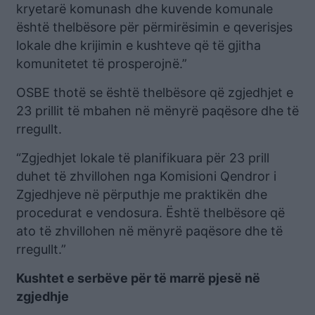
kryetarë komunash dhe kuvende komunale
është thelbësore për përmirësimin e qeverisjes
lokale dhe krijimin e kushteve që të gjitha
komunitetet të prosperojnë.”
OSBE thotë se është thelbësore që zgjedhjet e
23 prillit të mbahen në mënyrë paqësore dhe të
rregullt.
“Zgjedhjet lokale të planifikuara për 23 prill
duhet të zhvillohen nga Komisioni Qendror i
Zgjedhjeve në përputhje me praktikën dhe
procedurat e vendosura. Është thelbësore që
ato të zhvillohen në mënyrë paqësore dhe të
rregullt.”
Kushtet e serbëve për të marrë pjesë në
zgjedhje