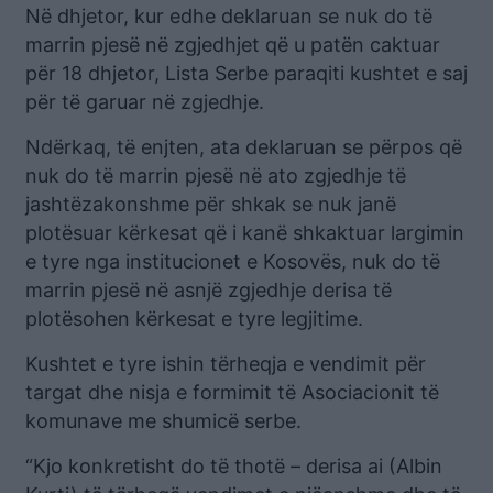
Në dhjetor, kur edhe deklaruan se nuk do të
marrin pjesë në zgjedhjet që u patën caktuar
për 18 dhjetor, Lista Serbe paraqiti kushtet e saj
për të garuar në zgjedhje.
Ndërkaq, të enjten, ata deklaruan se përpos që
nuk do të marrin pjesë në ato zgjedhje të
jashtëzakonshme për shkak se nuk janë
plotësuar kërkesat që i kanë shkaktuar largimin
e tyre nga institucionet e Kosovës, nuk do të
marrin pjesë në asnjë zgjedhje derisa të
plotësohen kërkesat e tyre legjitime.
Kushtet e tyre ishin tërheqja e vendimit për
targat dhe nisja e formimit të Asociacionit të
komunave me shumicë serbe.
“Kjo konkretisht do të thotë – derisa ai (Albin