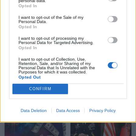
personal data.
Këmbimi valutor/ Me sa
Revolta qytetare hyn sot
Opted In
blihen e shiten dollari dhe
në ditën e 68-të!
euro, çfarë ndodh me
Protestuesit të vendosur
I want to opt-out of the Sale of my
Personal Data.
monedhat e tjera
deri në dorëheqjen e
Opted In
kryeministrit Rama
I want to opt-out of processing my
Personal Data for Targeted Advertising.
Opted In
I want to opt-out of Collection, Use,
Retention, Sale, and/or Sharing of my
Personal Data that Is Unrelated with the
Purposes for which it was collected.
Në Shqipëri regjistrohen
Parashikimi i motit për
Opted Out
rreth 39 mijë shtetas të
ditën e sotme, 6 Gusht
huaj, 60% e tyre për të
2026/ Temperaturat
CONFIRM
punuar! Numrin më të
arrijnë deri ne 38 gradë
madhe të lejeve të
qëndrimit e kanë…
Data Deletion
Data Access
Privacy Policy