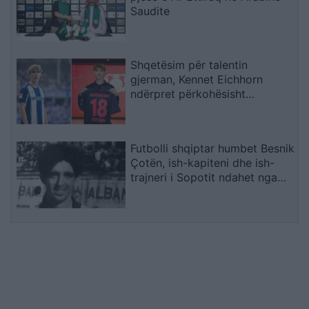
Saudite
Shqetësim për talentin
gjerman, Kennet Eichhorn
ndërpret përkohësisht
karrierën për arsye
shëndetësore
Futbolli shqiptar humbet Besnik
Çotën, ish-kapiteni dhe ish-
trajneri i Sopotit ndahet nga
jeta në moshën 56-vjeçare