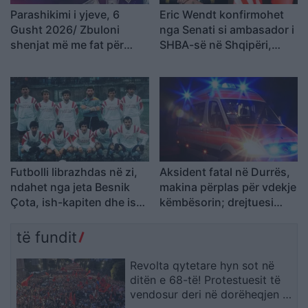
Parashikimi i yjeve, 6
Eric Wendt konfirmohet
Gusht 2026/ Zbuloni
nga Senati si ambasador i
shenjat më me fat për
SHBA-së në Shqipëri,
ditën e sotme
emërimi pret firmën e
Trump
Futbolli librazhdas në zi,
Aksident fatal në Durrës,
ndahet nga jeta Besnik
makina përplas për vdekje
Çota, ish-kapiten dhe ish-
këmbësorin; drejtuesi
trajner i Sopotit
shoqërohet në polici
të fundit
Revolta qytetare hyn sot në
ditën e 68-të! Protestuesit të
vendosur deri në dorëheqjen e