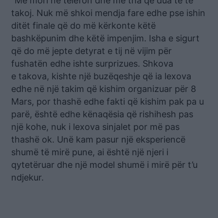
“Më mori në telefon dhe më tha që dua të të
takoj. Nuk më shkoi mendja fare edhe pse ishin
ditët finale që do më kërkonte këtë
bashkëpunim dhe këtë impenjim. Isha e sigurt
që do më jepte detyrat e tij në vijim për
fushatën edhe ishte surprizues. Shkova
e takova, kishte një buzëqeshje që ia lexova
edhe në një takim që kishim organizuar për 8
Mars, por thashë edhe fakti që kishim pak pa u
parë, është edhe kënaqësia që rishihesh pas
një kohe, nuk i lexova sinjalet por më pas
thashë ok. Unë kam pasur një eksperiencë
shumë të mirë pune, ai është një njeri i
qytetëruar dhe një model shumë i mirë për t’u
ndjekur.