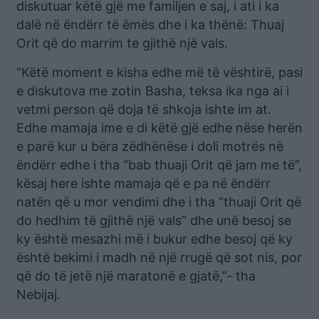
diskutuar këtë gjë me familjen e saj, i ati i ka
dalë në ëndërr të ëmës dhe i ka thënë: Thuaj
Orit që do marrim te gjithë një vals.
“Këtë moment e kisha edhe më të vështirë, pasi
e diskutova me zotin Basha, teksa ika nga ai i
vetmi person që doja të shkoja ishte im at.
Edhe mamaja ime e di këtë gjë edhe nëse herën
e parë kur u bëra zëdhënëse i doli motrës në
ëndërr edhe i tha “bab thuaji Orit që jam me të”,
kësaj here ishte mamaja që e pa në ëndërr
natën që u mor vendimi dhe i tha “thuaji Orit që
do hedhim të gjithë një vals” dhe unë besoj se
ky është mesazhi më i bukur edhe besoj që ky
është bekimi i madh në një rrugë që sot nis, por
që do të jetë një maratonë e gjatë,”- tha
Nebijaj.