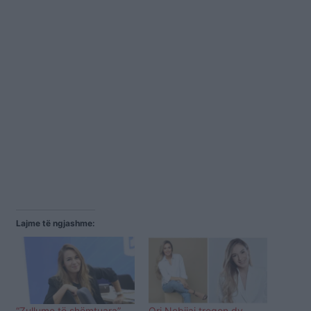
Lajme të ngjashme:
“Zullume të shëmtuara”,
Ori Nebijaj tregon dy