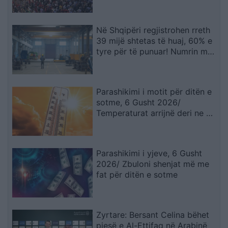
kryeministrit Rama
Në Shqipëri regjistrohen rreth
39 mijë shtetas të huaj, 60% e
tyre për të punuar! Numrin më
të madhe të lejeve të qëndrimit
e kanë…
Parashikimi i motit për ditën e
sotme, 6 Gusht 2026/
Temperaturat arrijnë deri ne 38
gradë
Parashikimi i yjeve, 6 Gusht
2026/ Zbuloni shenjat më me
fat për ditën e sotme
Zyrtare: Bersant Celina bëhet
pjesë e Al-Ettifaq në Arabinë