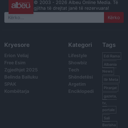
© 2003 -
2026 Albeu Online Media. Të
gjitha të drejtat janë të rezervuara!
Search
Kryesore
Kategori
Tags
Erion Veliaj
Lifestyle
Edi Rama
Free Esim
Showbiz
Albania
Zgjedhjet 2025
Tech
News
Belinda Balluku
Shëndetësi
Ilir Meta
SPAK
Argetim
Piranjat
Kombëtarja
Enciklopedi
gazeta,
tv,
portale
Sali
Berisha