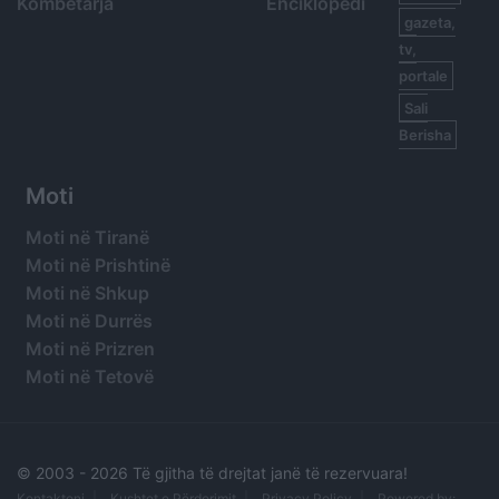
Kombëtarja
Enciklopedi
gazeta,
tv,
portale
Sali
Berisha
Moti
Moti në Tiranë
Moti në Prishtinë
Moti në Shkup
Moti në Durrës
Moti në Prizren
Moti në Tetovë
© 2003 -
2026 Të gjitha të drejtat janë të rezervuara!
Kontaktoni
Kushtet e Përdorimit
Privacy Policy
Powered by: