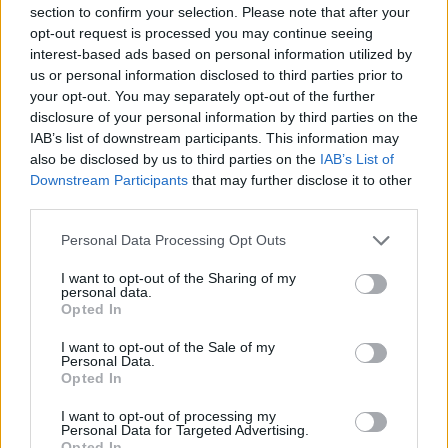
section to confirm your selection. Please note that after your
opt-out request is processed you may continue seeing
interest-based ads based on personal information utilized by
us or personal information disclosed to third parties prior to
your opt-out. You may separately opt-out of the further
disclosure of your personal information by third parties on the
IAB’s list of downstream participants. This information may
also be disclosed by us to third parties on the
IAB’s List of
Downstream Participants
that may further disclose it to other
third parties.
Personal Data Processing Opt Outs
I want to opt-out of the Sharing of my
personal data.
Opted In
I want to opt-out of the Sale of my
Personal Data.
Opted In
Esim for Global
|
Esim for Europe
|
Esim for Caribbean
|
Esim for USA
|
Esim for Italy
|
Esim for Spain
|
Esim
I want to opt-out of processing my
for Turkey
|
Esim for Germany
|
Esim for Greece
|
Esim
Personal Data for Targeted Advertising.
Opted In