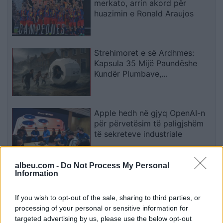
merkato, arrin akord për
huazimin e Ronald Araujos
Strehimoret e së Ardhmes:
Kapsula 35 Mijë Paundëshe
Kundër Plumbave,
Shpërthimeve dhe Fatkeqësive
Natyrore
Apple hedh në gjyq OpenAI-n
për përvetësim të paligjshëm
të sekreteve industriale
albeu.com -
Do Not Process My Personal
Ndeshja Argjentinë–Egjipt
Information
vendos rekord historik në
Google, kërkimet arrijnë nivele
If you wish to opt-out of the sale, sharing to third parties, or
të papara
processing of your personal or sensitive information for
targeted advertising by us, please use the below opt-out