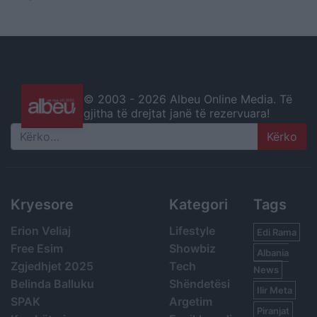
© 2003 -
2026 Albeu Online Media. Të
gjitha të drejtat janë të rezervuara!
Search
Kryesore
Kategori
Tags
Erion Veliaj
Lifestyle
Edi Rama
Free Esim
Showbiz
Albania
Zgjedhjet 2025
Tech
News
Belinda Balluku
Shëndetësi
Ilir Meta
SPAK
Argetim
Piranjat