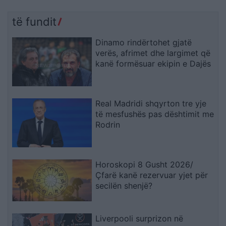
të fundit
Dinamo rindërtohet gjatë
verës, afrimet dhe largimet që
kanë formësuar ekipin e Dajës
Real Madridi shqyrton tre yje
të mesfushës pas dështimit me
Rodrin
Horoskopi 8 Gusht 2026/
Çfarë kanë rezervuar yjet për
secilën shenjë?
Liverpooli surprizon në