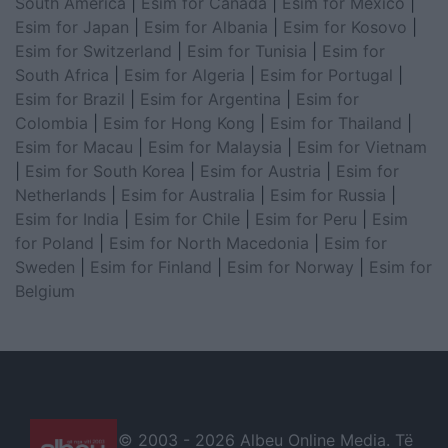
South America
|
Esim for Canada
|
Esim for Mexico
|
Esim for Japan
|
Esim for Albania
|
Esim for Kosovo
|
Esim for Switzerland
|
Esim for Tunisia
|
Esim for
South Africa
|
Esim for Algeria
|
Esim for Portugal
|
Esim for Brazil
|
Esim for Argentina
|
Esim for
Colombia
|
Esim for Hong Kong
|
Esim for Thailand
|
Esim for Macau
|
Esim for Malaysia
|
Esim for Vietnam
|
Esim for South Korea
|
Esim for Austria
|
Esim for
Netherlands
|
Esim for Australia
|
Esim for Russia
|
Esim for India
|
Esim for Chile
|
Esim for Peru
|
Esim
for Poland
|
Esim for North Macedonia
|
Esim for
Sweden
|
Esim for Finland
|
Esim for Norway
|
Esim for
Belgium
© 2003 -
2026 Albeu Online Media. Të