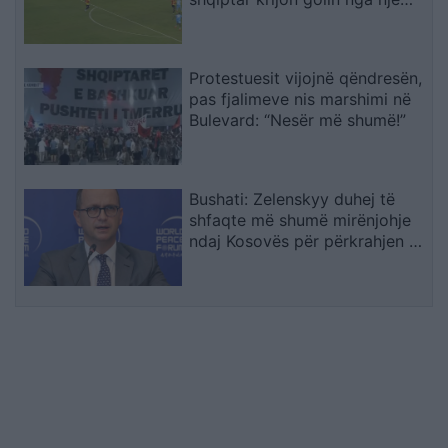
pozicion i vështirë
Protestuesit vijojnë qëndresën,
pas fjalimeve nis marshimi në
Bulevard: “Nesër më shumë!”
Bushati: Zelenskyy duhej të
shfaqte më shumë mirënjohje
ndaj Kosovës për përkrahjen e
Ukrainës