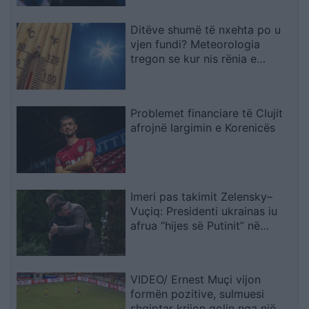
Ditëve shumë të nxehta po u
vjen fundi? Meteorologia
tregon se kur nis rënia e
temperaturave
Problemet financiare të Clujit
afrojnë largimin e Korenicës
Imeri pas takimit Zelensky–
Vuçiq: Presidenti ukrainas iu
afrua “hijes së Putinit” në
Ballkan
VIDEO/ Ernest Muçi vijon
formën pozitive, sulmuesi
shqiptar krijon golin nga një