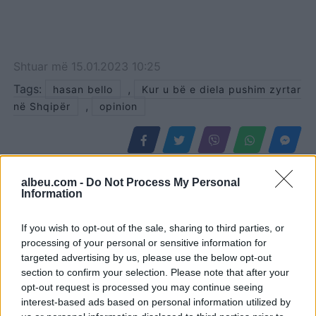
Shtuar
më
15.01.2023 10:25
Tags:
,
hasan bello
Kur u bë e diela pushim zyrtar
,
në Shqipër
opinion
albeu.com -
Do Not Process My Personal
Information
If you wish to opt-out of the sale, sharing to third parties, or
processing of your personal or sensitive information for
targeted advertising by us, please use the below opt-out
section to confirm your selection. Please note that after your
opt-out request is processed you may continue seeing
interest-based ads based on personal information utilized by
Kim Mehmeti: Shqipëria e
Ditmir Bushati: BE-ja nuk