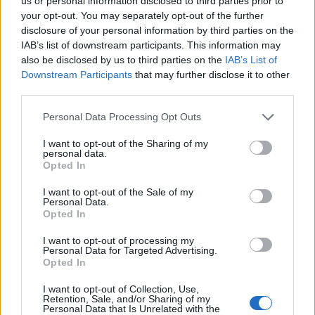
us or personal information disclosed to third parties prior to
piktorit ngjan sikur është
ka kërkuar numrin e
your opt-out. You may separately opt-out of the further
mëmëdhe i serbëve, jo i
Bashkive, sfida është
disclosure of your personal information by third parties on the
shqiptarëve! Potestat e të
decentralizimi i pushtetit
IAB’s list of downstream participants. This information may
rinjve mund ta pastrojnë
në Shqipërinë e re
also be disclosed by us to third parties on the
IAB’s List of
vendin nga plehu
Downstream Participants
that may further disclose it to other
neokomunist
third parties.
Personal Data Processing Opt Outs
I want to opt-out of the Sharing of my
personal data.
Kur klienti të nxjerr karton
Nikollaq Neranxi: Arkivoli
Opted In
të kuq
ne shesh, kur populli
varros një pushtet të
I want to opt-out of the Sale of my
Personal Data.
mbaruar!
Opted In
I want to opt-out of processing my
Personal Data for Targeted Advertising.
Opted In
I want to opt-out of Collection, Use,
Retention, Sale, and/or Sharing of my
Personal Data that Is Unrelated with the