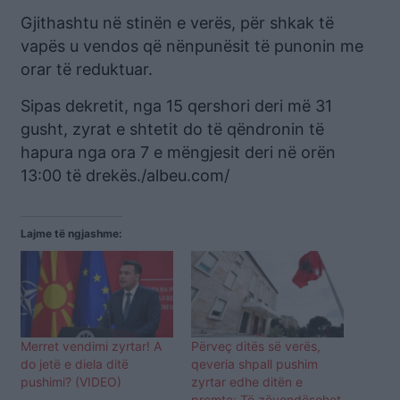
Gjithashtu në stinën e verës, për shkak të
vapës u vendos që nënpunësit të punonin me
orar të reduktuar.
Sipas dekretit, nga 15 qershori deri më 31
gusht, zyrat e shtetit do të qëndronin të
hapura nga ora 7 e mëngjesit deri në orën
13:00 të drekës./albeu.com/
Lajme të ngjashme:
Merret vendimi zyrtar! A
Përveç ditës së verës,
do jetë e diela ditë
qeveria shpall pushim
pushimi? (VIDEO)
zyrtar edhe ditën e
premte: Të zëvendësohet