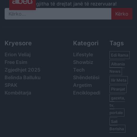
gjitha të drejtat janë të rezervuara!
Search
Kryesore
Kategori
Tags
Erion Veliaj
Lifestyle
Edi Rama
Free Esim
Showbiz
Albania
Zgjedhjet 2025
Tech
News
Belinda Balluku
Shëndetësi
Ilir Meta
SPAK
Argetim
Piranjat
Kombëtarja
Enciklopedi
gazeta,
tv,
portale
Sali
Berisha