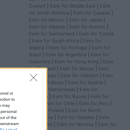
Council
|
Esim for Middle East
|
Esim
for South America
|
Esim for Canada
|
Esim for Mexico
|
Esim for Japan
|
Esim for Albania
|
Esim for Kosovo
|
Esim for Switzerland
|
Esim for Tunisia
|
Esim for South Africa
|
Esim for
Algeria
|
Esim for Portugal
|
Esim for
Brazil
|
Esim for Argentina
|
Esim for
Colombia
|
Esim for Hong Kong
|
Esim
for Thailand
|
Esim for Macau
|
Esim
for Malaysia
|
Esim for Vietnam
|
Esim
for South Korea
|
Esim for Austria
|
Esim for Netherlands
|
Esim for
sonal or
Australia
|
Esim for Russia
|
Esim for
ection to
India
|
Esim for Chile
|
Esim for Peru
|
ou may
Esim for Poland
|
Esim for North
 personal
Macedonia
|
Esim for Sweden
|
Esim
out of the
for Finland
|
Esim for Norway
|
Esim for
 downstream
B’s List of