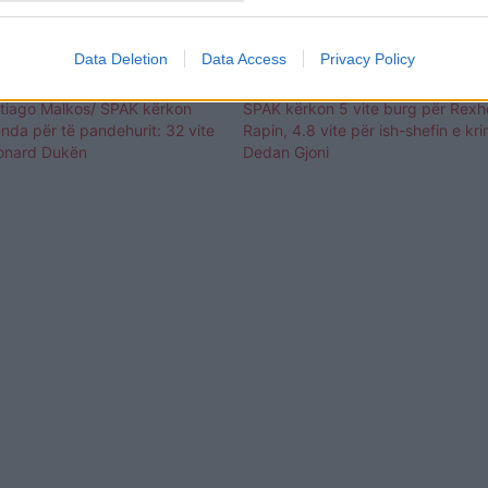
Data Deletion
Data Access
Privacy Policy
ntiago Malkos/ SPAK kërkon
SPAK kërkon 5 vite burg për Rex
nda për të pandehurit: 32 vite
Rapin, 4.8 vite për ish-shefin e kr
onard Dukën
Dedan Gjoni