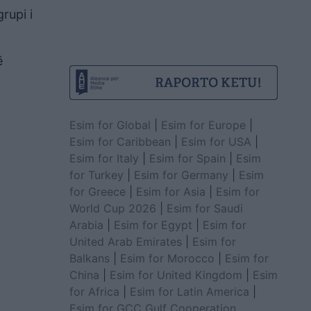
rupi i
ë
Esim for Global
|
Esim for Europe
|
Esim for Caribbean
|
Esim for USA
|
Esim for Italy
|
Esim for Spain
|
Esim
for Turkey
|
Esim for Germany
|
Esim
for Greece
|
Esim for Asia
|
Esim for
World Cup 2026
|
Esim for Saudi
Arabia
|
Esim for Egypt
|
Esim for
United Arab Emirates
|
Esim for
Balkans
|
Esim for Morocco
|
Esim for
China
|
Esim for United Kingdom
|
Esim
for Africa
|
Esim for Latin America
|
Esim for GCC Gulf Cooperation