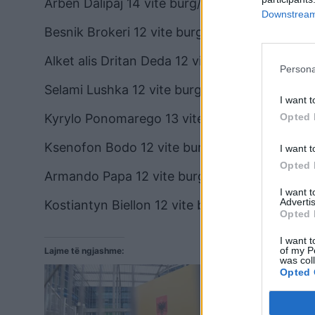
Arben Dalipaj 14 vite burg/ 9 vite e 4 muaj bu
Downstream 
Besnik Brokeri 12 vite burg / 8 vite burg
Alket alis Dritan Deda 12 vite burg / 8 vite bur
Persona
Selami Lushka 12 vite burg / 8 vite burg
I want t
Kyrylo Ponomarego 13 vite burg/ 8 e 4 muaj v
Opted 
Ksenofon Bodo 12 vite burg / 8 vite burg
I want t
Opted 
Armando Papa 12 vite burg / 8 vite burg
I want 
Advertis
Kostiantyn Biellon 12 vite burg / 8 vite burg
Opted 
I want t
of my P
Lajme të ngjashme:
was col
Opted 