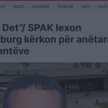
oni
sport
showbiz
lifestyle
tech
moti
 Det”/ SPAK lexon
e burg kërkon për anëtar
kantëve