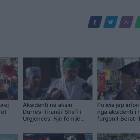
prej
Aksidenti në aksin
Policia jep info
rët
Durrës-Tiranë/ Shefi i
nga aksidenti i 
Urgjencës: Një fëmijë
furgonit Berat–T
është në gjendje të
të vdekur dhe 1
rëndë ndërsa 5 të tjerë
plagosur
janë në operim