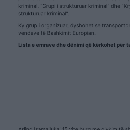
kriminal, “Grupi i strukturuar kriminal” dhe “
strukturuar kriminal”.
Ky grup i organizuar, dyshohet se transporto
vendeve të Bashkimit Europian.
Lista e emrave dhe dënimi që kërkohet për t
Arlind Isamailukaj 15 vite burg me gjykim të s