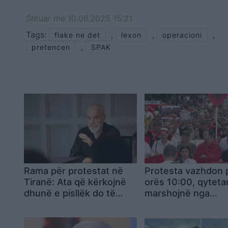
Shtuar
më
10.06.2025 15:21
Tags:
,
,
,
flake ne det
lexon
operacioni
,
pretencen
SPAK
Rama për protestat në
Protesta vazhdon 
Tiranë: Ata që kërkojnë
orës 10:00, qyteta
dhunë e pisllëk do të
marshojnë nga
dështojnë
“Skënderbej” drejt
Kryeministrisë me
thirrjen: Rama jepe