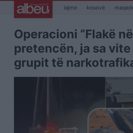
lajme
kosovë
maqed
Operacioni “Flakë në
pretencën, ja sa vit
grupit të narkotrafi