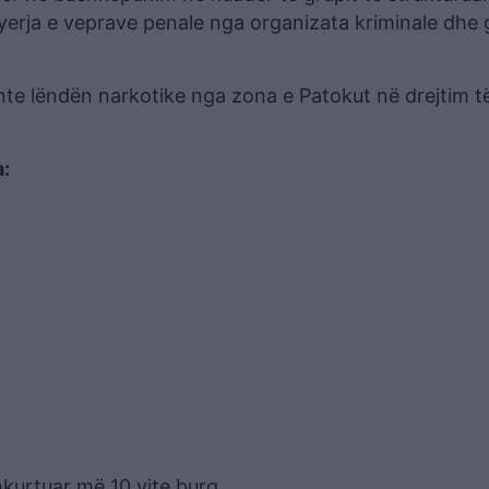
Kryerja e veprave penale nga organizata kriminale dhe g
nte lëndën narkotike nga zona e Patokut në drejtim t
a:
hkurtuar më 10 vite burg