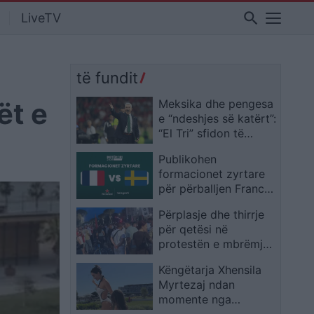
search
LiveTV
të fundit
ët e
Meksika dhe pengesa
e “ndeshjes së katërt”:
“El Tri” sfidon të
shkuarën në Kupën e
Publikohen
Botës 2026 me Javier
formacionet zyrtare
Aguirre
për përballjen Francë
– Suedi në Botërorin
Përplasje dhe thirrje
2026
për qetësi në
protestën e mbrëmjes
së sotme
Këngëtarja Xhensila
Myrtezaj ndan
momente nga
pushimet familjare