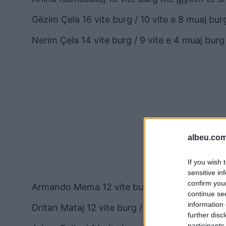
Gëzim Çela 16 vite burg / 10 vite e 8 muaj bur
Nerim Çela 14 vite burg / 9 vite e 4 muaj burg
albeu.com
If you wish 
sensitive in
confirm you
Armando Mema 12 vite burg / 8 vite burg
continue se
information 
Dritan Mataj 12 vite burg / 8 vite burg
further disc
participants