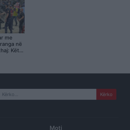
ar me
pranga në
haj: Këta
ët e
Search
Moti