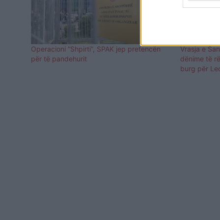
Operacioni “Shpirti”, SPAK jep pretencën
Vrasja e Sa
për të pandehurit
dënime të rë
burg për Le