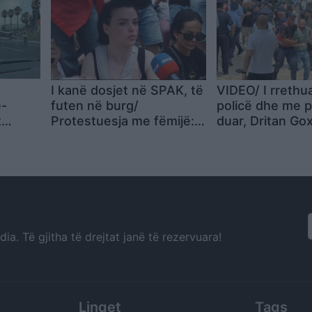
I kanë dosjet në SPAK, të
VIDEO/ I rrethu
ë-
futen në burg/
policë dhe me 
t
Protestuesja me fëmijë:
duar, Dritan Gox
etën
Një muaj protestë dhe
janë provokator
kryeministri nuk jep
Ramës
dorëheqjen! Ky ka marrë
fund, do ta rrëzojmë
a. Të gjitha të drejtat janë të rezervuara!
Linqet
Tags