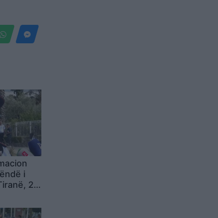
rmacion
rëndë i
iranë, 2
5 të