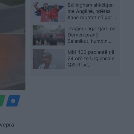
Bellingham shkëlqen
me Anglinë, ndërsa
Kane mbetet në garë
për Topin e Artë
Tragjedi nga zjarri në
Derven pranë
Selanikut, humbin
jetën babai dhe djali,
Mbi 400 pacientë në
plagoset
24 orë te Urgjenca e
bashkëshortja
QSUT-së,
temperaturat e larta
rrisin rastet
 vepra
r