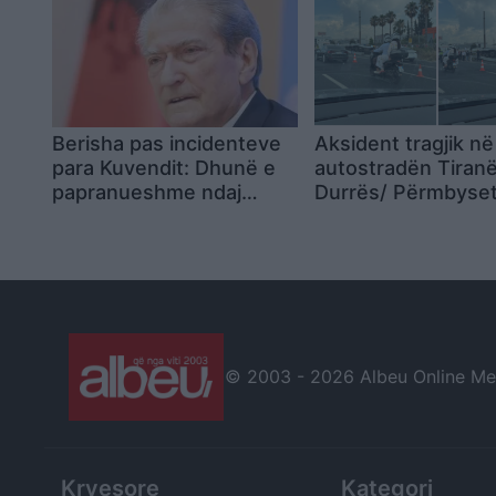
dorëheqjen
Berisha pas incidenteve
Aksident tragjik në
para Kuvendit: Dhunë e
autostradën Tiran
papranueshme ndaj
Durrës/ Përmbyse
protestuesve, të
autobusi, humbin j
arrestuarit të lirohen
dy persona
menjëherë
© 2003 -
2026 Albeu Online Medi
Kryesore
Kategori