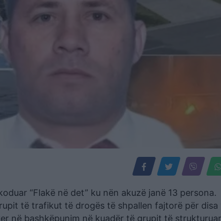
koduar “Flakë në det” ku nën akuzë janë 13 persona.
pit të trafikut të drogës të shpallen fajtorë për disa
 kryer në bashkëpunim në kuadër të grupit të strukturua