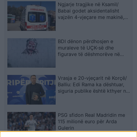
Ngjarje tragjike në Ksamil/
Babai godet aksidentalisht
vajzën 4-vjeçare me makinë,
fëmija humb jetën
BDI dënon përdhosjen e
muraleve të UÇK-së dhe
figurave të dëshmorëve në
Çair
Vrasja e 20-vjeçarit në Korçë/
Balliu: Edi Rama ka dështuar,
siguria publike është kthyer në
pasiguri kronike dhe thirrja
“Jepe dorëheqjen” merr tjetër
peshë
PSG sfidon Real Madridin me
115 milionë euro për Arda
Gulerin