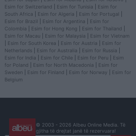
Esim for Switzerland
|
Esim for Tunisia
|
Esim for
South Africa
|
Esim for Algeria
|
Esim for Portugal
|
Esim for Brazil
|
Esim for Argentina
|
Esim for
Colombia
|
Esim for Hong Kong
|
Esim for Thailand
|
Esim for Macau
|
Esim for Malaysia
|
Esim for Vietnam
|
Esim for South Korea
|
Esim for Austria
|
Esim for
Netherlands
|
Esim for Australia
|
Esim for Russia
|
Esim for India
|
Esim for Chile
|
Esim for Peru
|
Esim
for Poland
|
Esim for North Macedonia
|
Esim for
Sweden
|
Esim for Finland
|
Esim for Norway
|
Esim for
Belgium
© 2003 -
2026 Albeu Online Media. Të
gjitha të drejtat janë të rezervuara!