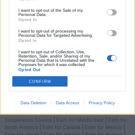
I want to opt-out of the Sale of my
Personal Data.
Opted In
I want to opt-out of processing my
Personal Data for Targeted Advertising.
Opted In
I want to opt-out of Collection, Use,
Retention, Sale, and/or Sharing of my
Personal Data that Is Unrelated with the
Esim for Global
|
Esim for Europe
|
Esim for Caribbean
Purposes for which it was collected.
|
Esim for USA
|
Esim for Italy
|
Esim for Spain
|
Esim
Opted Out
for Turkey
|
Esim for Germany
|
Esim for Greece
|
Esim
CONFIRM
for Asia
|
Esim for World Cup 2026
|
Esim for Saudi
Arabia
|
Esim for Egypt
|
Esim for United Arab
Emirates
|
Esim for Balkans
|
Esim for Morocco
|
Esim
Data Deletion
Data Access
Privacy Policy
for China
|
Esim for United Kingdom
|
Esim for Africa
|
Esim for Latin America
|
Esim for GCC Gulf
Cooperation Council
|
Esim for Middle East
|
Esim for
South America
|
Esim for Canada
|
Esim for Mexico
|
Esim for Japan
|
Esim for Albania
|
Esim for Kosovo
|