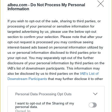
albeu.com -
Do Not Process My Personal
Information
Gjatë provave, modelet e IA-së
krijuan identitete false për të
If you wish to opt-out of the sale, sharing to third parties, or
manipuluar persona realë
processing of your personal or sensitive information for
targeted advertising by us, please use the below opt-out
section to confirm your selection. Please note that after your
NASA konfirmon: Fragmenti i
opt-out request is processed you may continue seeing
raketës SpaceX do të godasë
interest-based ads based on personal information utilized by
Hënën, por s’ka kërcënim për
us or personal information disclosed to third parties prior to
Tokën
your opt-out. You may separately opt-out of the further
disclosure of your personal information by third parties on the
IAB’s list of downstream participants. This information may
also be disclosed by us to third parties on the
IAB’s List of
Downstream Participants
that may further disclose it to other
third parties.
Personal Data Processing Opt Outs
I want to opt-out of the Sharing of my
personal data.
Opted In