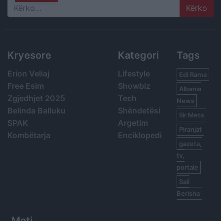
Search
Kryesore
Kategori
Tags
Erion Veliaj
Lifestyle
Edi Rama
Free Esim
Showbiz
Albania
Zgjedhjet 2025
Tech
News
Belinda Balluku
Shëndetësi
Ilir Meta
SPAK
Argetim
Piranjat
Kombëtarja
Enciklopedi
gazeta,
tv,
portale
Sali
Berisha
Moti