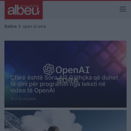
keyboard_arrow_right
Ballina
open ai sora
Çfarë është Sora AI? Gjithçka që duhet
të dini për programin nga teksti në
video të OpenAI
2 vit me parë
schedule