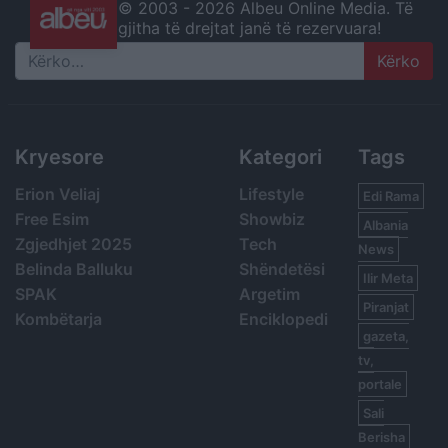
© 2003 -
2026 Albeu Online Media. Të
gjitha të drejtat janë të rezervuara!
Search
Kryesore
Kategori
Tags
Erion Veliaj
Lifestyle
Edi Rama
Free Esim
Showbiz
Albania
Zgjedhjet 2025
Tech
News
Belinda Balluku
Shëndetësi
Ilir Meta
SPAK
Argetim
Piranjat
Kombëtarja
Enciklopedi
gazeta,
tv,
portale
Sali
Berisha