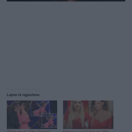
Lajme të ngjashme:
“Tërbohet” Olta Gixhari,
Motra e saj futet në “Big