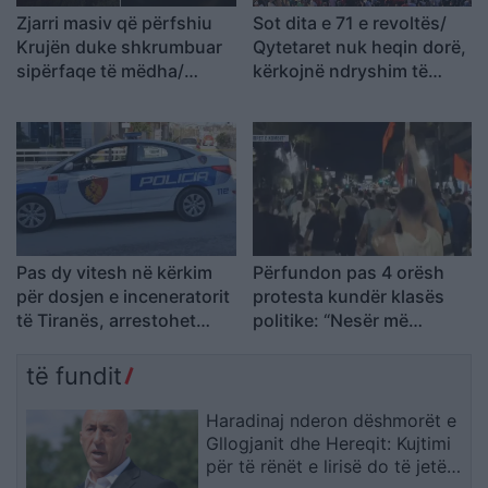
Zjarri masiv që përfshiu
Sot dita e 71 e revoltës/
Krujën duke shkrumbuar
Qytetaret nuk heqin dorë,
sipërfaqe të mëdha/
kërkojnë ndryshim të
Rama: Shmangëm një
klasës politike: Rama jep
bilanc tragjik
dorëheqjen
Pas dy vitesh në kërkim
Përfundon pas 4 orësh
për dosjen e inceneratorit
protesta kundër klasës
të Tiranës, arrestohet
politike: “Nesër më
Renardo Nallbani në
shumë!”
Palasë
të fundit
Haradinaj nderon dëshmorët e
Gllogjanit dhe Hereqit: Kujtimi
për të rënët e lirisë do të jetë i