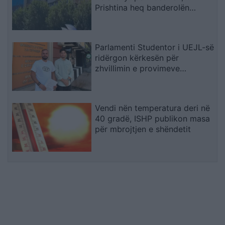
Prishtina heq banderolën
gjigande me mbishkrimin ‘Free
Ukraine’
Parlamenti Studentor i UEJL-së
ridërgon kërkesën për
zhvillimin e provimeve
shtetërore edhe në gjuhën
shqipe
Vendi nën temperatura deri në
40 gradë, ISHP publikon masa
për mbrojtjen e shëndetit