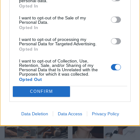
personal data.
Opted In
I want to opt-out of the Sale of my
Personal Data.
Opted In
I want to opt-out of processing my
Shtuar
më
2.06.2025 12:49
Personal Data for Targeted Advertising.
Opted In
Tags:
,
forma
olta
I want to opt-out of Collection, Use,
Retention, Sale, and/or Sharing of my
Personal Data that Is Unrelated with the
Purposes for which it was collected.
Opted Out
CONFIRM
Data Deletion
Data Access
Privacy Policy