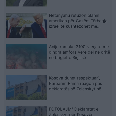
përjetshëm
Netanyahu refuzon planin
amerikan për Gazën: Tërheqja
izraelite kushtëzohet me
çarmatimin e Hamasit
Anije romake 2100-vjeçare me
qindra amfora vere del në dritë
në brigjet e Siçilisë
Kosova duhet respektuar”,
Përparim Rama reagon pas
deklaratës së Zelenskyt në
Beograd
FOTOLAJM/ Deklaratat e
Zelenskyt për Kosovën,