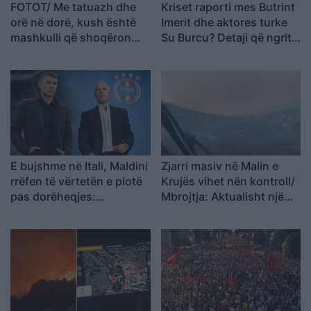
FOTOT/ Me tatuazh dhe
Kriset raporti mes Butrint
orë në dorë, kush është
Imerit dhe aktores turke
mashkulli që shoqëron
Su Burcu? Detaji që ngriti
Luana Vjollcën me
dyshimet
pushime?!
E bujshme në Itali, Maldini
Zjarri masiv në Malin e
rrëfen të vërtetën e plotë
Krujës vihet nën kontroll/
pas dorëheqjes:
Mbrojtja: Aktualisht një
Presidenti Malago na tha
vatër aktive
mos prekni…