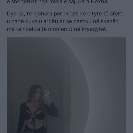
e shoqëruar nga mikja e saj, Sara Hoxha.
Dyshja, të njohura për miqësinë e tyre të afërt,
u panë duke u argëtuar së bashku në skenën
më të nxehtë të momentit në kryeqytet.