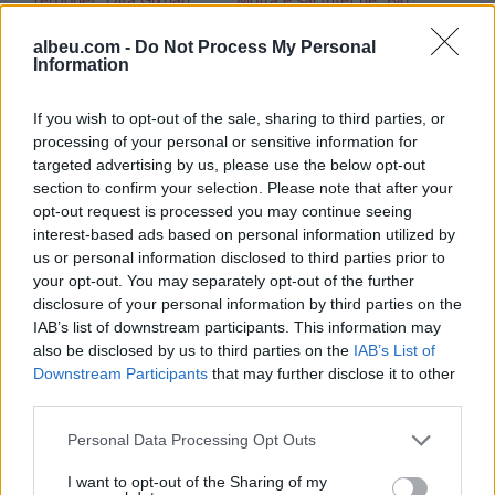
lëvizjet provokuese ndaj
Brother”, habit me
Ilir Shaqirit habisin rrjetin
“veprimin” Olta Gixhari
albeu.com -
Do Not Process My Personal
Information
(VIDEO)
If you wish to opt-out of the sale, sharing to third parties, or
processing of your personal or sensitive information for
targeted advertising by us, please use the below opt-out
section to confirm your selection. Please note that after your
opt-out request is processed you may continue seeing
FOTO/ “Janë lumturia
interest-based ads based on personal information utilized by
ime”, Olta Gixhari publikon
us or personal information disclosed to third parties prior to
portretin e parë familjar
your opt-out. You may separately opt-out of the further
disclosure of your personal information by third parties on the
IAB’s list of downstream participants. This information may
also be disclosed by us to third parties on the
IAB’s List of
Downstream Participants
that may further disclose it to other
third parties.
Personal Data Processing Opt Outs
I want to opt-out of the Sharing of my