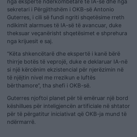
nga ekspertë ndërkombëtarë të IA-së dhe nga
sekretari i Përgjithshëm i OKB-së Antonio
Guterres, i cili së fundi ngriti shqetësime rreth
ndikimit alarmues të IA-së të avancuar, duke
theksuar veçanërisht shqetësimet e shprehura
nga krijuesit e saj.
“Këta shkencëtarë dhe ekspertë i kanë bërë
thirrje botës të veprojë, duke e deklaruar IA-në
si një kërcënim ekzistencial për njerëzimin në
të njëjtin nivel me rrezikun e luftës
bërthamore”, tha shefi i OKB-së.
Guterres njoftoi planet për të emëruar një bord
këshillues për inteligjencën artificiale në shtator
për të përgatitur iniciativat që OKB-ja mund të
ndërmarrë.