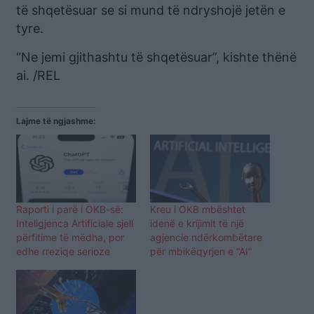
të shqetësuar se si mund të ndryshojë jetën e
tyre.
“Ne jemi gjithashtu të shqetësuar”, kishte thënë
ai. /REL
Lajme të ngjashme:
Raporti i parë i OKB-së:
Kreu i OKB mbështet
Inteligjenca Artificiale sjell
idenë e krijimit të një
përfitime të mëdha, por
agjencie ndërkombëtare
edhe rreziqe serioze
për mbikëqyrjen e “AI”