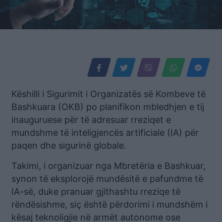
Këshilli i Sigurimit i Organizatës së Kombeve të
Bashkuara (OKB) po planifikon mbledhjen e tij
inauguruese për të adresuar rreziqet e
mundshme të inteligjencës artificiale (IA) për
paqen dhe sigurinë globale.
Takimi, i organizuar nga Mbretëria e Bashkuar,
synon të eksplorojë mundësitë e pafundme të
IA-së, duke pranuar gjithashtu rreziqe të
rëndësishme, siç është përdorimi i mundshëm i
kësaj teknoligjie në armët autonome ose