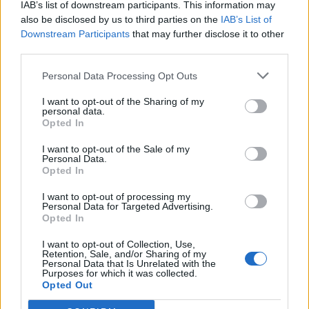
Shtuar
më
4.07.2023 21:31
IAB’s list of downstream participants. This information may
also be disclosed by us to third parties on the
IAB’s List of
Tags:
,
inteligjenca artificiale
OKB
Downstream Participants
that may further disclose it to other
third parties.
Personal Data Processing Opt Outs
I want to opt-out of the Sharing of my
personal data.
Opted In
I want to opt-out of the Sale of my
Personal Data.
Opted In
I want to opt-out of processing my
Personal Data for Targeted Advertising.
Opted In
Trump për Iranin: Po
I arrestuar në Dubai dhe
zhvillojmë negociata të
ekstraduar në Dublin,
I want to opt-out of Collection, Use,
Retention, Sale, and/or Sharing of my
kufizuara, Teherani
bosi i dyshuar i kartelit
Personal Data that Is Unrelated with the
ndodhet në krizë të rëndë
përballet me akuza për
Purposes for which it was collected.
Opted Out
ekonomike
krim të organizuar