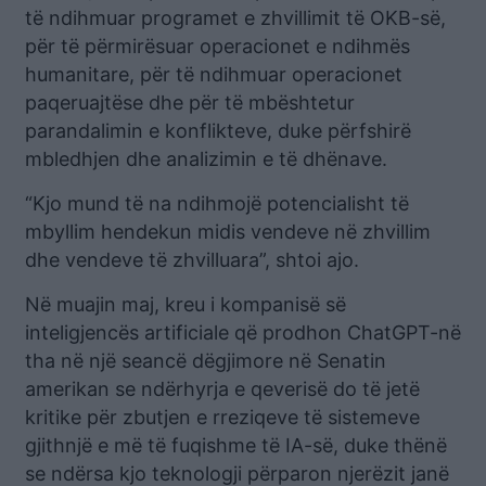
të ndihmuar programet e zhvillimit të OKB-së,
për të përmirësuar operacionet e ndihmës
humanitare, për të ndihmuar operacionet
paqeruajtëse dhe për të mbështetur
parandalimin e konflikteve, duke përfshirë
mbledhjen dhe analizimin e të dhënave.
“Kjo mund të na ndihmojë potencialisht të
mbyllim hendekun midis vendeve në zhvillim
dhe vendeve të zhvilluara”, shtoi ajo.
Në muajin maj, kreu i kompanisë së
inteligjencës artificiale që prodhon ChatGPT-në
tha në një seancë dëgjimore në Senatin
amerikan se ndërhyrja e qeverisë do të jetë
kritike për zbutjen e rreziqeve të sistemeve
gjithnjë e më të fuqishme të IA-së, duke thënë
se ndërsa kjo teknologji përparon njerëzit janë