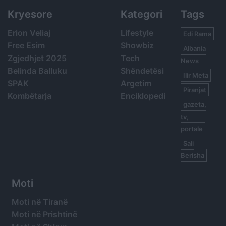
Kryesore
Kategori
Tags
Erion Veliaj
Lifestyle
Edi Rama
Free Esim
Showbiz
Albania
Zgjedhjet 2025
Tech
News
Belinda Balluku
Shëndetësi
Ilir Meta
SPAK
Argetim
Piranjat
Kombëtarja
Enciklopedi
gazeta,
tv,
portale
Sali
Berisha
Moti
Moti në Tiranë
Moti në Prishtinë