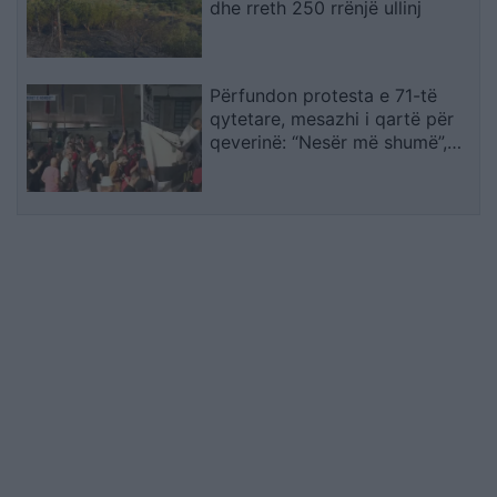
dhe rreth 250 rrënjë ullinj
Përfundon protesta e 71-të
qytetare, mesazhi i qartë për
qeverinë: “Nesër më shumë”,
kërkohet largimi i Ramës