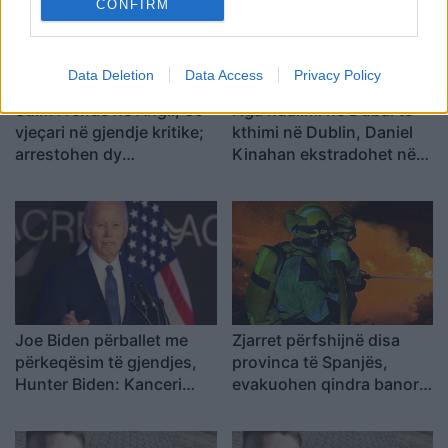
CONFIRM
Data Deletion
Data Access
Privacy Policy
Sulm i rëndë në Angli, 30-
Nga ndalimi në Dubai te
vjeçari në gjendje kritike;
kthimi në Dublin, Daniel
arrestohen dy
Kinahan ekstradohet në
adoleshentë
Irlandë për t’u përballur
me akuzat për krim të
organizuar
Joe Biden përballet me
Zjarret përfshijnë disa
përkeqësim të gjendjes,
provinca të Spanjës,
Hunter Biden: Kanceri
evakuohen qindra banorë
është përhapur në kocka
dhe digjen mbi 4 mijë
dhe dhimbjet janë të forta
hektarë