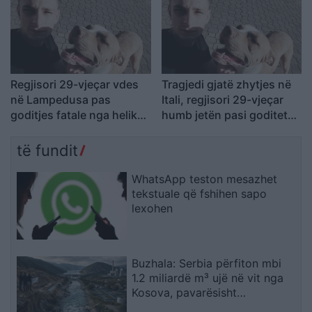
Regjisori 29-vjeçar vdes
Tragjedi gjatë zhytjes në
në Lampedusa pas
Itali, regjisori 29-vjeçar
goditjes fatale nga helikat
humb jetën pasi goditet
e një gomoneje gjatë
nga helikat e një
zhytjes
gomoneje
të fundit
WhatsApp teston mesazhet
tekstuale që fshihen sapo
lexohen
Buzhala: Serbia përfiton mbi
1.2 miliardë m³ ujë në vit nga
Kosova, pavarësisht
kërcënimeve për Ibërin