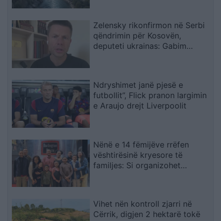
Zelensky rikonfirmon në Serbi
qëndrimin për Kosovën,
deputeti ukrainas: Gabim
diplomatik, Ukraina duhet ta
njohë
Ndryshimet janë pjesë e
futbollit”, Flick pranon largimin
e Araujo drejt Liverpoolit
Nënë e 14 fëmijëve rrëfen
vështirësinë kryesore të
familjes: Si organizohet
transporti
Vihet nën kontroll zjarri në
Cërrik, digjen 2 hektarë tokë