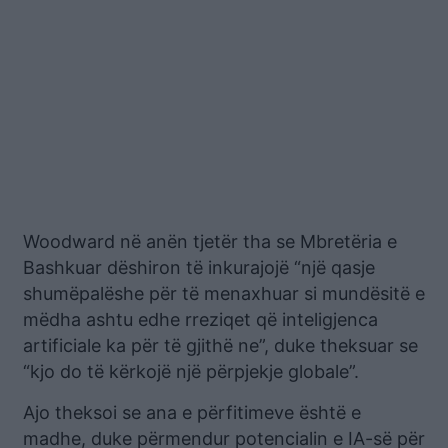
Woodward në anën tjetër tha se Mbretëria e
Bashkuar dëshiron të inkurajojë “një qasje
shumëpalëshe për të menaxhuar si mundësitë e
mëdha ashtu edhe rreziqet që inteligjenca
artificiale ka për të gjithë ne”, duke theksuar se
“kjo do të kërkojë një përpjekje globale”.
Ajo theksoi se ana e përfitimeve është e
madhe, duke përmendur potencialin e IA-së për