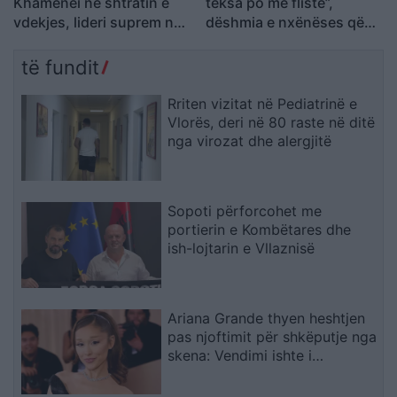
Khamenei në shtratin e
teksa po më fliste”,
vdekjes, lideri suprem në
dëshmia e nxënëses që
gjendje të rëndë
shpëtoi nga masakra në
shëndetësore
Tajlandë
të fundit
Rriten vizitat në Pediatrinë e
Vlorës, deri në 80 raste në ditë
nga virozat dhe alergjitë
Sopoti përforcohet me
portierin e Kombëtares dhe
ish-lojtarin e Vllaznisë
Ariana Grande thyen heshtjen
pas njoftimit për shkëputje nga
skena: Vendimi ishte i
paramenduar, jo i momentit