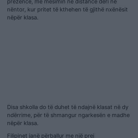
prezencë, me mësimin në distancë deri në
nëntor, kur pritet të kthehen të gjithë nxënësit
nëpër klasa.
Disa shkolla do të duhet të ndajnë klasat në dy
ndërrime, për të shmangur ngarkesën e madhe
nëpër klasa.
Filipinet janë përballur me një prej