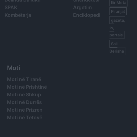
Ilir Meta
SPAK
Argetim
Piranjat
Kombëtarja
Enciklopedi
gazeta,
tv,
portale
Sali
Berisha
Moti
Moti në Tiranë
Moti në Prishtinë
Moti në Shkup
Moti në Durrës
Moti në Prizren
Moti në Tetovë