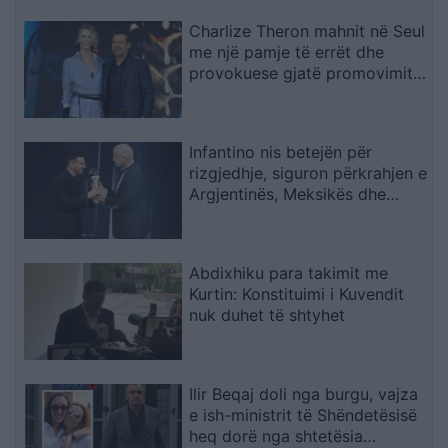
Charlize Theron mahnit në Seul
me një pamje të errët dhe
provokuese gjatë promovimit
të filmit “The Odyssey
Infantino nis betejën për
rizgjedhje, siguron përkrahjen e
Argjentinës, Meksikës dhe
Afrikës
Abdixhiku para takimit me
Kurtin: Konstituimi i Kuvendit
nuk duhet të shtyhet
Ilir Beqaj doli nga burgu, vajza
e ish-ministrit të Shëndetësisë
heq dorë nga shtetësia