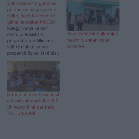
“Jahja Kemal” e gatshme
për mësim me prezencë
fizike, dezinfektohen të
gjitha hapësirat (VIDEO)
Kolegji “Jahja Kemal”
Klos/ Nxënësit bojkotojnë
është plotësisht e
mësimin, shkak klasa
përgatitur për fillimin e
kolektive
vitit të ri shkollor me
prezencë fizike. Nxënësit
të cilët ndjekin mësimin
në këtë shkollë, nga 1
tetori do të kenë
mundësinë të ndjekin
mësimin me prezencë
fizike, ashtu siç edhe e
Ndodh në Vlorë! Nxënësit
vendosi Ministria e Arsimit
e klasës së parë dhe të 2-
dhe Qeveria, që
të mësojnë në bar-kafe
nxënësit…
(FOTO LAJM)