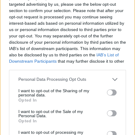
targeted advertising by us, please use the below opt-out
section to confirm your selection. Please note that after your
opt-out request is processed you may continue seeing
interest-based ads based on personal information utilized by
us or personal information disclosed to third parties prior to
your opt-out. You may separately opt-out of the further
disclosure of your personal information by third parties on the
IAB’s list of downstream participants. This information may
also be disclosed by us to third parties on the
IAB’s List of
Sulm me dron në
Trump rihap betejën për
Downstream Participants
that may further disclose it to other
magazinën e Wildberries
shtetësinë me lindje,
third parties.
në Jekaterinburg, mbi 2
firmos dy dekrete të reja
mijë kilometra nga
pavarësisht pengesës në
Personal Data Processing Opt Outs
Ukraina
Gjykatën Supreme
I want to opt-out of the Sharing of my
personal data.
Opted In
I want to opt-out of the Sale of my
Personal Data.
Opted In
Vala përvëluese godet
Europa nën pushtetin e të
Europën, temperatura
nxehtit ekstrem, Italia
I want to opt-out of processing my