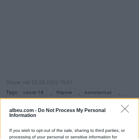
Shtuar
më
22.08.2022 15:21
Tags:
,
,
,
covid-19
filipine
koronavirus
,
,
nxenesit
Nxënësit në Filipine
shperthimi i
covid-19
albeu.com -
Do Not Process My Personal
Information
If you wish to opt-out of the sale, sharing to third parties, or
processing of your personal or sensitive information for