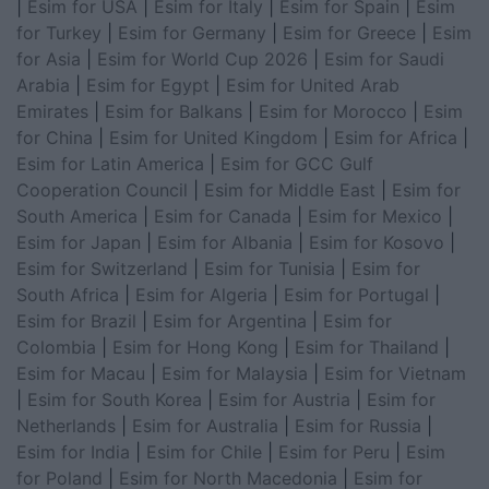
|
Esim for USA
|
Esim for Italy
|
Esim for Spain
|
Esim
for Turkey
|
Esim for Germany
|
Esim for Greece
|
Esim
for Asia
|
Esim for World Cup 2026
|
Esim for Saudi
Arabia
|
Esim for Egypt
|
Esim for United Arab
Emirates
|
Esim for Balkans
|
Esim for Morocco
|
Esim
for China
|
Esim for United Kingdom
|
Esim for Africa
|
Esim for Latin America
|
Esim for GCC Gulf
Cooperation Council
|
Esim for Middle East
|
Esim for
South America
|
Esim for Canada
|
Esim for Mexico
|
Esim for Japan
|
Esim for Albania
|
Esim for Kosovo
|
Esim for Switzerland
|
Esim for Tunisia
|
Esim for
South Africa
|
Esim for Algeria
|
Esim for Portugal
|
Esim for Brazil
|
Esim for Argentina
|
Esim for
Colombia
|
Esim for Hong Kong
|
Esim for Thailand
|
Esim for Macau
|
Esim for Malaysia
|
Esim for Vietnam
|
Esim for South Korea
|
Esim for Austria
|
Esim for
Netherlands
|
Esim for Australia
|
Esim for Russia
|
Esim for India
|
Esim for Chile
|
Esim for Peru
|
Esim
for Poland
|
Esim for North Macedonia
|
Esim for