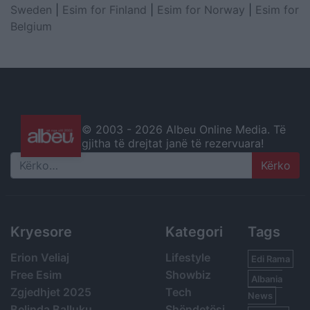
Sweden
|
Esim for Finland
|
Esim for Norway
|
Esim for
Belgium
© 2003 -
2026 Albeu Online Media. Të
gjitha të drejtat janë të rezervuara!
Search
Kryesore
Kategori
Tags
Erion Veliaj
Lifestyle
Edi Rama
Free Esim
Showbiz
Albania
Zgjedhjet 2025
Tech
News
Belinda Balluku
Shëndetësi