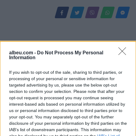
albeu.com -
Do Not Process My Personal
Information
If you wish to opt-out of the sale, sharing to third parties, or
processing of your personal or sensitive information for
targeted advertising by us, please use the below opt-out
Gramsh, tre zjarre nën
Video/ Kamioni e përplas
section to confirm your selection. Please note that after your
kontroll pas ndërhyrjes në
dhe e tërheq zvarrë 12-
opt-out request is processed you may continue seeing
terrene të vështira
vjeçarin që po kthehej nga
interest-based ads based on personal information utilized by
shkolla, i mituri shpëton
us or personal information disclosed to third parties prior to
mrekullisht
your opt-out. You may separately opt-out of the further
disclosure of your personal information by third parties on the
IAB’s list of downstream participants. This information may
also be disclosed by us to third parties on the
IAB’s List of