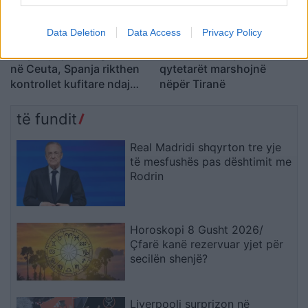
Data Deletion
Data Access
Privacy Policy
Përplasje për emigrantët
Dita e 69-të e protestës,
në Ceuta, Spanja rikthen
qytetarët marshojnë
kontrollet kufitare ndaj
nëpër Tiranë
udhëtarëve nga Italia
të fundit
Real Madridi shqyrton tre yje
të mesfushës pas dështimit me
Rodrin
Horoskopi 8 Gusht 2026/
Çfarë kanë rezervuar yjet për
secilën shenjë?
Liverpooli surprizon në