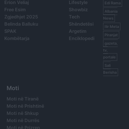
Erion Veliaj
Lifestyle
Edi Rama
Free Esim
Showbiz
Albania
Zgjedhjet 2025
Tech
News
Belinda Balluku
Shëndetësi
Ilir Meta
SPAK
Argetim
Piranjat
Kombëtarja
Enciklopedi
gazeta,
tv,
portale
Sali
Berisha
Moti
Moti në Tiranë
Moti në Prishtinë
Moti në Shkup
Moti në Durrës
Moti në Prizren