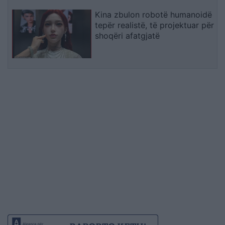
Kina zbulon robotë humanoidë
tepër realistë, të projektuar për
shoqëri afatgjatë