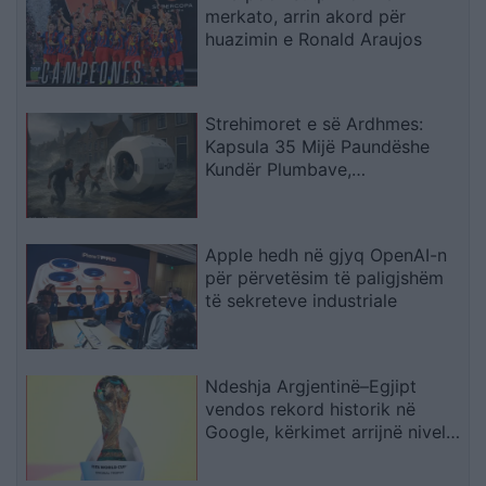
merkato, arrin akord për
huazimin e Ronald Araujos
Strehimoret e së Ardhmes:
Kapsula 35 Mijë Paundëshe
Kundër Plumbave,
Shpërthimeve dhe Fatkeqësive
Natyrore
Apple hedh në gjyq OpenAI-n
për përvetësim të paligjshëm
të sekreteve industriale
Ndeshja Argjentinë–Egjipt
vendos rekord historik në
Google, kërkimet arrijnë nivele
të papara