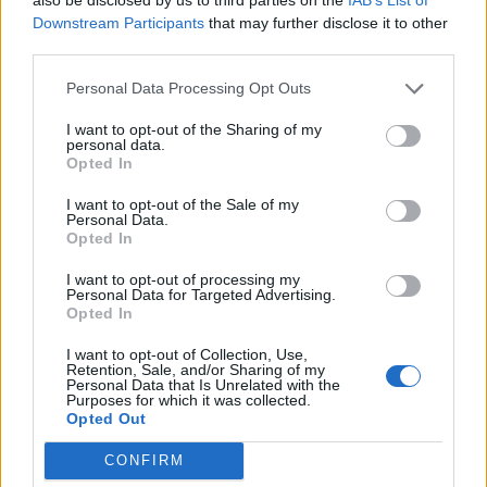
Downstream Participants
that may further disclose it to other
third parties.
SHBA: Bisedimet Oman-
Dita e tetë e protestës në
Personal Data Processing Opt Outs
Iran po avancojnë,
Divjakë, banorët
marrëveshja për lundrimin
refuzojnë bashkimin me
I want to opt-out of the Sharing of my
në Hormuz pritet së
Lushnjen
personal data.
Opted In
shpejti
I want to opt-out of the Sale of my
Personal Data.
Opted In
I want to opt-out of processing my
Personal Data for Targeted Advertising.
Opted In
Përfundon protesta e 69-
Flakët përfshijnë një
të kundër kryeministrit,
banesë në Shkodër,
I want to opt-out of Collection, Use,
thirrje për burgosjen e
zjarrfikësit vënë situatën
Retention, Sale, and/or Sharing of my
Personal Data that Is Unrelated with the
Ramës dhe Berishës:
nën kontroll
Purposes for which it was collected.
“Nesër do të jemi më
Opted Out
shumë, nuk ndalemi”
CONFIRM