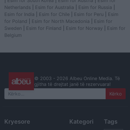
|
Esim for South Korea
|
Esim for Austria
|
Esim for
Netherlands
|
Esim for Australia
|
Esim for Russia
|
Esim for India
|
Esim for Chile
|
Esim for Peru
|
Esim
for Poland
|
Esim for North Macedonia
|
Esim for
Sweden
|
Esim for Finland
|
Esim for Norway
|
Esim for
Belgium
© 2003 -
2026 Albeu Online Media. Të
gjitha të drejtat janë të rezervuara!
Search
Kryesore
Kategori
Tags