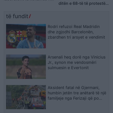
ditën e 68-të të protestës
Frakull
kundër Ramës, kërkojnë
largimin e tij
të fundit
Rodri refuzoi Real Madridin
dhe zgjodhi Barcelonën,
zbardhen tri arsyet e vendimit
Arsenali heq dorë nga Vinicius
Jr., synon me vendosmëri
sulmuesin e Evertonit
Aksident fatal në Gjermani,
humbin jetën tre anëtarë të një
familjeje nga Ferizaji që po
ktheheshin nga Kosova