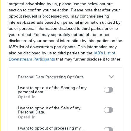
targeted advertising by us, please use the below opt-out
section to confirm your selection. Please note that after your
opt-out request is processed you may continue seeing
interest-based ads based on personal information utilized by
us or personal information disclosed to third parties prior to
your opt-out. You may separately opt-out of the further
disclosure of your personal information by third parties on the
IAB’s list of downstream participants. This information may
Nga gëzimi i dasmës te
Hyri me Jet Ski në
also be disclosed by us to third parties on the
IAB’s List of
dhimbja e madhe, Arianit
hapësirën e pushuesve në
Downstream Participants
that may further disclose it to other
Çetaj gjendet i pajetë në
Zvërnec, gjobitet me 300
third parties.
Pejë
mijë lekë drejtuesi
Personal Data Processing Opt Outs
I want to opt-out of the Sharing of my
personal data.
Opted In
I want to opt-out of the Sale of my
Personal Data.
Opted In
“Po ngrihet një ministri
Infermierja shqiptare në
paralele e Shëndetësisë”/
Itali shpërthen në lot në
I want to opt-out of processing my