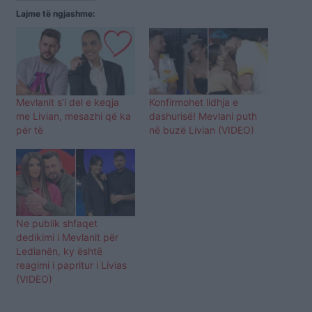
Lajme të ngjashme:
Mevlanit s’i del e keqja
Konfirmohet lidhja e
me Livian, mesazhi që ka
dashurisë! Mevlani puth
për të
në buzë Livian (VIDEO)
Ne publik shfaqet
dedikimi i Mevlanit për
Ledianën, ky është
reagimi i papritur i Livias
(VIDEO)