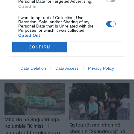
Këlliçi: Projektligji i
protestë: Pacientët
Personal Data for Targeted Advertising.
Opted In
shtatorit i hap rrugë
detyrohen të kërkojnë
monopolit, SPAK të
kurim jashtë vendit
I want to opt-out of Collection, Use,
ndërhyjë
Retention, Sale, and/or Sharing of my
Personal Data that Is Unrelated with the
Purposes for which it was collected.
Opted Out
CONFIRM
Osman Stafa thirrje
Don Xhoni i kthehet
qytetarëve nga protesta:
ashpër një personi në
Data Deletion
Data Access
Privacy Policy
Mbi partitë të vendosim
publik, çfarë ndodhi me
Shqipërinë, ka ardhur
reperin?
koha e brezit të ri
Mbërrin në Shqipëri nga
Qytetarët mblidhen në
Kolumbia “Kimisti” i
sheshin “Skënderbej” në
laboratorit të kokainës në