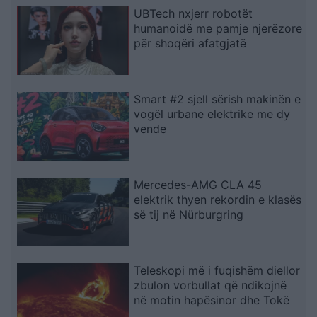
UBTech nxjerr robotët
humanoidë me pamje njerëzore
për shoqëri afatgjatë
Smart #2 sjell sërish makinën e
vogël urbane elektrike me dy
vende
Mercedes-AMG CLA 45
elektrik thyen rekordin e klasës
së tij në Nürburgring
Teleskopi më i fuqishëm diellor
zbulon vorbullat që ndikojnë
në motin hapësinor dhe Tokë