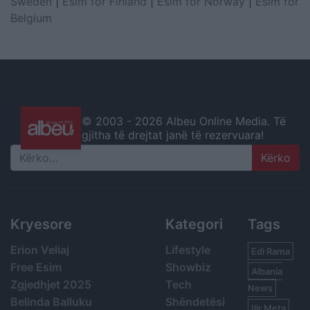
Sweden
|
Esim for Finland
|
Esim for Norway
|
Esim for
Belgium
© 2003 -
2026 Albeu Online Media. Të
gjitha të drejtat janë të rezervuara!
Search
Kryesore
Kategori
Tags
Erion Veliaj
Lifestyle
Edi Rama
Free Esim
Showbiz
Albania
Zgjedhjet 2025
Tech
News
Belinda Balluku
Shëndetësi
Ilir Meta