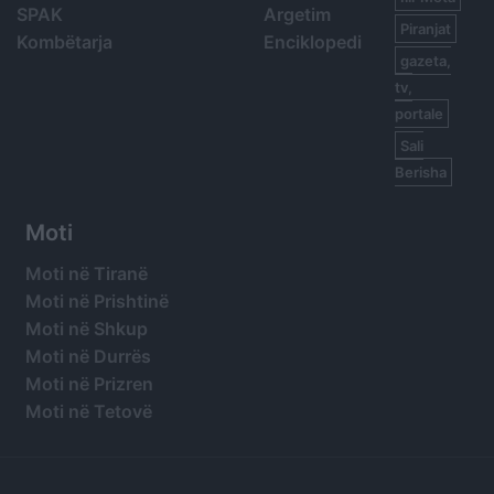
SPAK
Argetim
Piranjat
Kombëtarja
Enciklopedi
gazeta,
tv,
portale
Sali
Berisha
Moti
Moti në Tiranë
Moti në Prishtinë
Moti në Shkup
Moti në Durrës
Moti në Prizren
Moti në Tetovë