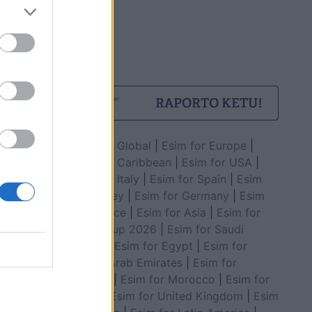
Esim for Global
|
Esim for Europe
|
Esim for Caribbean
|
Esim for USA
|
Esim for Italy
|
Esim for Spain
|
Esim
for Turkey
|
Esim for Germany
|
Esim
for Greece
|
Esim for Asia
|
Esim for
World Cup 2026
|
Esim for Saudi
Arabia
|
Esim for Egypt
|
Esim for
United Arab Emirates
|
Esim for
Balkans
|
Esim for Morocco
|
Esim for
China
|
Esim for United Kingdom
|
Esim