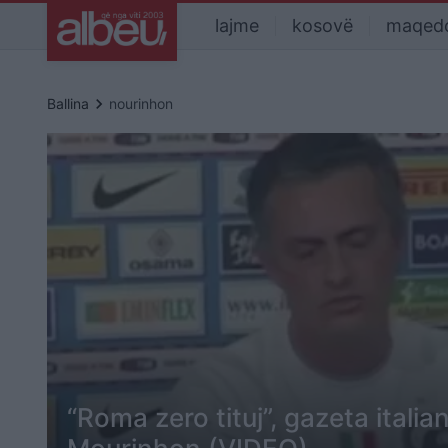
lajme
kosovë
maqed
keyboard_arrow_right
Ballina
nourinhon
“Roma zero tituj”, gazeta italian