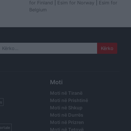
for Finland
|
Esim for Norway
|
Esim for
Belgium
Search
Moti
Moti në Tiranë
Moti në Prishtinë
s
Moti në Shkup
Moti në Durrës
Moti në Prizren
ortale
Moti në Tetovë