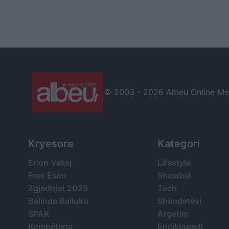
© 2003 -
2026 Albeu Online Medi
Kryesore
Kategori
Erion Veliaj
Lifestyle
Free Esim
Showbiz
Zgjedhjet 2025
Tech
Belinda Balluku
Shëndetësi
SPAK
Argetim
Kombëtarja
Enciklopedi