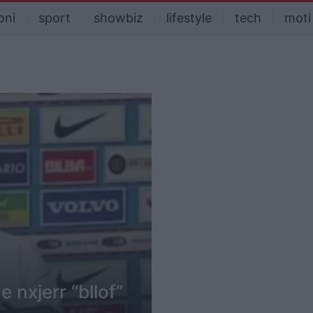
oni
sport
showbiz
lifestyle
tech
moti
e nxjerr “bllof”