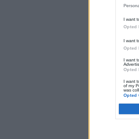
Persona
I want t
Opted 
I want t
Opted 
I want 
Advertis
Opted 
I want t
of my P
was col
Opted 