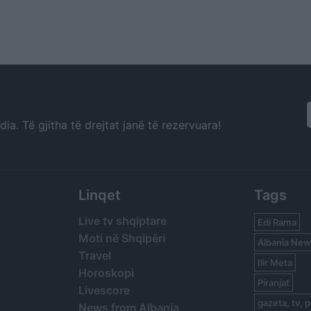
a. Të gjitha të drejtat janë të rezervuara!
Linqet
Tags
Live tv shqiptare
Edi Rama
Moti në Shqipëri
Albania New
Travel
Ilir Meta
Horoskopi
Piranjat
Livescore
gazeta, tv, p
News from Albania