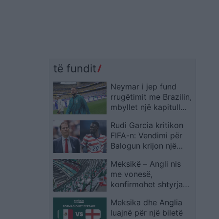
të fundit
Neymar i jep fund
rrugëtimit me Brazilin,
mbyllet një kapitull
historik
Rudi Garcia kritikon
FIFA-n: Vendimi për
Balogun krijon një
precedent të
Meksikë – Angli nis
rrezikshëm në futboll
me vonesë,
konfirmohet shtyrja
për shkak të motit
Meksika dhe Anglia
luajnë për një biletë