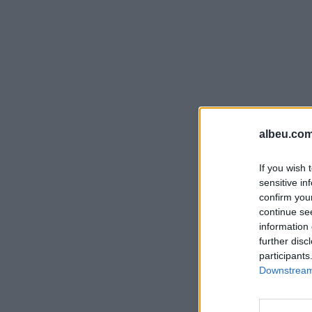
albeu.com
If you wish 
sensitive in
confirm you
continue se
information 
further disc
participants
Downstream 