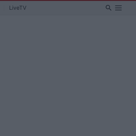
search
LiveTV