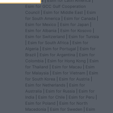
for Africa
|
Esim for Latin America
|
Esim for GCC Gulf Cooperation
Council
|
Esim for Middle East
|
Esim
for South America
|
Esim for Canada
|
Esim for Mexico
|
Esim for Japan
|
Esim for Albania
|
Esim for Kosovo
|
Esim for Switzerland
|
Esim for Tunisia
|
Esim for South Africa
|
Esim for
Algeria
|
Esim for Portugal
|
Esim for
Brazil
|
Esim for Argentina
|
Esim for
Colombia
|
Esim for Hong Kong
|
Esim
for Thailand
|
Esim for Macau
|
Esim
for Malaysia
|
Esim for Vietnam
|
Esim
for South Korea
|
Esim for Austria
|
Esim for Netherlands
|
Esim for
Australia
|
Esim for Russia
|
Esim for
India
|
Esim for Chile
|
Esim for Peru
|
Esim for Poland
|
Esim for North
Macedonia
|
Esim for Sweden
|
Esim