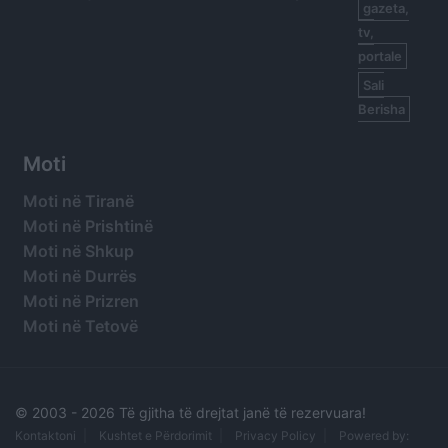
gazeta,
tv,
portale
Sali
Berisha
Moti
Moti në Tiranë
Moti në Prishtinë
Moti në Shkup
Moti në Durrës
Moti në Prizren
Moti në Tetovë
© 2003 -
2026 Të gjitha të drejtat janë të rezervuara!
Kontaktoni
Kushtet e Përdorimit
Privacy Policy
Powered by: