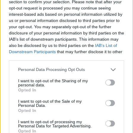
section to confirm your selection. Please note that after your
opt-out request is processed you may continue seeing
interest-based ads based on personal information utilized by
us or personal information disclosed to third parties prior to
your opt-out. You may separately opt-out of the further
disclosure of your personal information by third parties on the
IAB’s list of downstream participants. This information may
also be disclosed by us to third parties on the
IAB’s List of
Downstream Participants
that may further disclose it to other
third parties.
Personal Data Processing Opt Outs
I want to opt-out of the Sharing of my
personal data.
Opted In
I want to opt-out of the Sale of my
Personal Data.
Esim for Global
|
Esim for Europe
|
Esim for Caribbean
Opted In
|
Esim for USA
|
Esim for Italy
|
Esim for Spain
|
Esim
I want to opt-out of processing my
for Turkey
|
Esim for Germany
|
Esim for Greece
|
Esim
Personal Data for Targeted Advertising.
Opted In
for Asia
|
Esim for World Cup 2026
|
Esim for Saudi