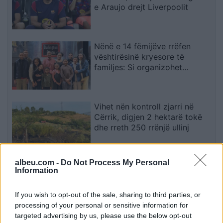
e Araujo drejt Liverpoolit
Nënë e 14 fëmijëve rrëfen
vështirësinë kryesore të
familjes: Si organizohet
transporti
Vihet nën kontroll zjarri në
Cërrik, digjen 2 hektarë tokë
dhe rreth 250 rrënjë ullinj
albeu.com -
Do Not Process My Personal
Përfundon protesta e 71-të
Information
qytetare, mesazhi i qartë për
qeverinë: “Nesër më shumë”,
If you wish to opt-out of the sale, sharing to third parties, or
kërkohet largimi i Ramës
processing of your personal or sensitive information for
targeted advertising by us, please use the below opt-out