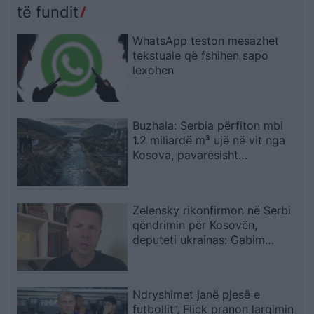
të fundit
WhatsApp teston mesazhet
tekstuale që fshihen sapo
lexohen
Buzhala: Serbia përfiton mbi
1.2 miliardë m³ ujë në vit nga
Kosova, pavarësisht
kërcënimeve për Ibërin
Zelensky rikonfirmon në Serbi
qëndrimin për Kosovën,
deputeti ukrainas: Gabim
diplomatik, Ukraina duhet ta
njohë
Ndryshimet janë pjesë e
futbollit”, Flick pranon largimin