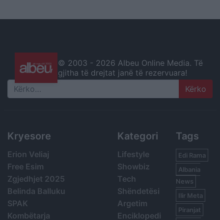
© 2003 -
2026 Albeu Online Media. Të
gjitha të drejtat janë të rezervuara!
Search
Kryesore
Kategori
Tags
Erion Veliaj
Lifestyle
Edi Rama
Free Esim
Showbiz
Albania
Zgjedhjet 2025
Tech
News
Belinda Balluku
Shëndetësi
Ilir Meta
SPAK
Argetim
Piranjat
Kombëtarja
Enciklopedi