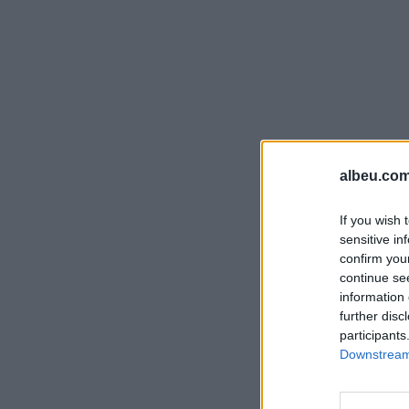
albeu.com
If you wish 
sensitive in
confirm you
continue se
information 
further disc
participants
Downstream 