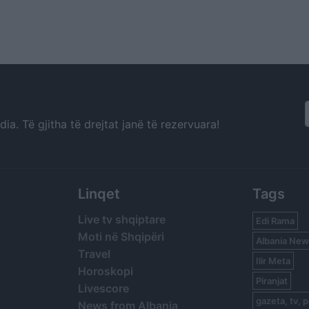
a. Të gjitha të drejtat janë të rezervuara!
Linqet
Tags
Live tv shqiptare
Edi Rama
Moti në Shqipëri
Albania New
Travel
Ilir Meta
Horoskopi
Piranjat
Livescore
gazeta, tv, p
News from Albania