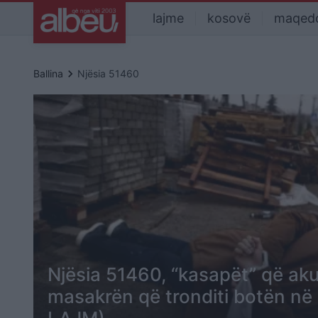
lajme
kosovë
maqed
keyboard_arrow_right
Ballina
Njësia 51460
Njësia 51460, “kasapët” që ak
masakrën që tronditi botën n