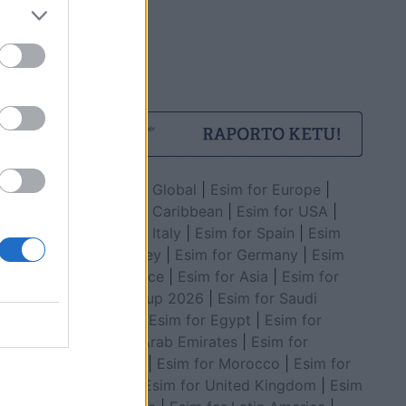
Esim for Global
|
Esim for Europe
|
Esim for Caribbean
|
Esim for USA
|
Esim for Italy
|
Esim for Spain
|
Esim
for Turkey
|
Esim for Germany
|
Esim
for Greece
|
Esim for Asia
|
Esim for
World Cup 2026
|
Esim for Saudi
Arabia
|
Esim for Egypt
|
Esim for
United Arab Emirates
|
Esim for
Balkans
|
Esim for Morocco
|
Esim for
China
|
Esim for United Kingdom
|
Esim