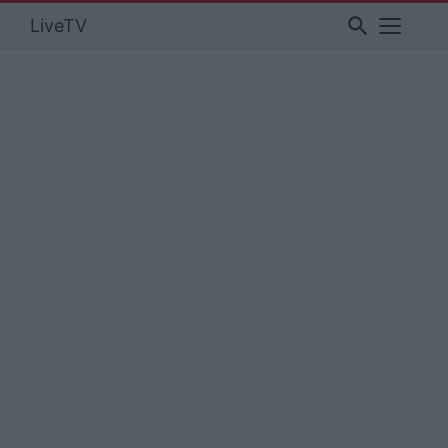
search
LiveTV