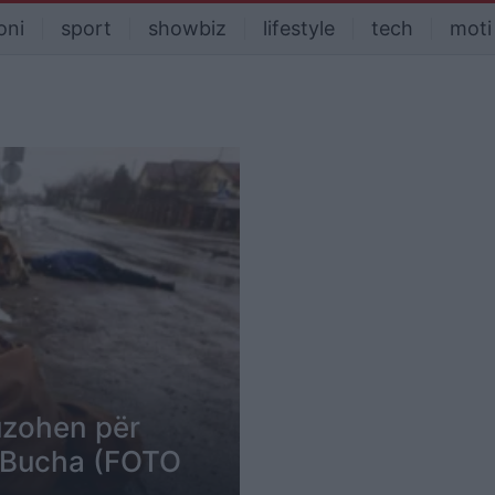
oni
sport
showbiz
lifestyle
tech
moti
uzohen për
ë Bucha (FOTO