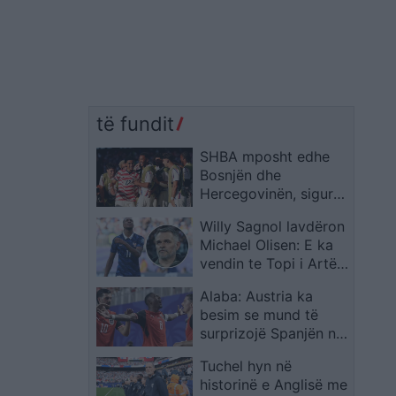
të fundit
SHBA mposht edhe
Bosnjën dhe
Hercegovinën, siguron
kalimin në 1/8 e
Willy Sagnol lavdëron
finales të Kupës së
Michael Olisen: E ka
Botës
vendin te Topi i Artë,
madje mbi Messin dhe
Alaba: Austria ka
Ronaldon
besim se mund të
surprizojë Spanjën në
Kupën e Botës
Tuchel hyn në
historinë e Anglisë me