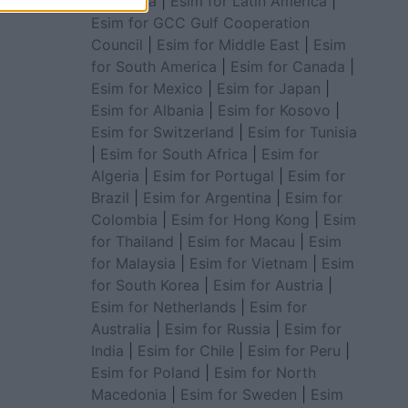
for Africa
|
Esim for Latin America
|
Esim for GCC Gulf Cooperation
Council
|
Esim for Middle East
|
Esim
for South America
|
Esim for Canada
|
Esim for Mexico
|
Esim for Japan
|
Esim for Albania
|
Esim for Kosovo
|
Esim for Switzerland
|
Esim for Tunisia
|
Esim for South Africa
|
Esim for
Algeria
|
Esim for Portugal
|
Esim for
Brazil
|
Esim for Argentina
|
Esim for
Colombia
|
Esim for Hong Kong
|
Esim
for Thailand
|
Esim for Macau
|
Esim
for Malaysia
|
Esim for Vietnam
|
Esim
for South Korea
|
Esim for Austria
|
Esim for Netherlands
|
Esim for
Australia
|
Esim for Russia
|
Esim for
India
|
Esim for Chile
|
Esim for Peru
|
Esim for Poland
|
Esim for North
Macedonia
|
Esim for Sweden
|
Esim