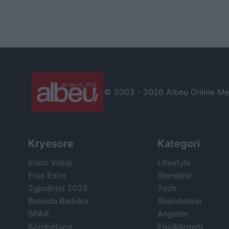
© 2003 -
2026 Albeu Online Medi
Kryesore
Kategori
Erion Veliaj
Lifestyle
Free Esim
Showbiz
Zgjedhjet 2025
Tech
Belinda Balluku
Shëndetësi
SPAK
Argetim
Kombëtarja
Enciklopedi