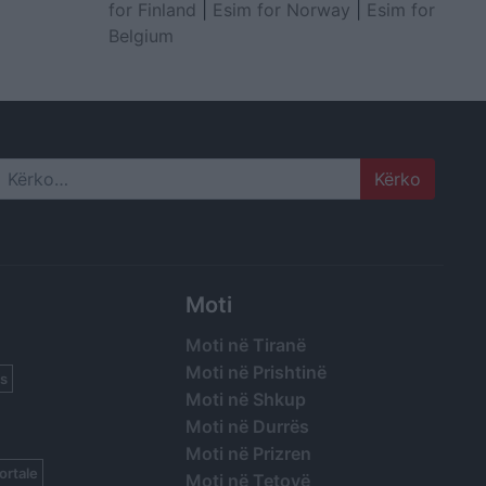
for Finland
|
Esim for Norway
|
Esim for
Belgium
Search
Moti
Moti në Tiranë
Moti në Prishtinë
s
Moti në Shkup
Moti në Durrës
Moti në Prizren
ortale
Moti në Tetovë