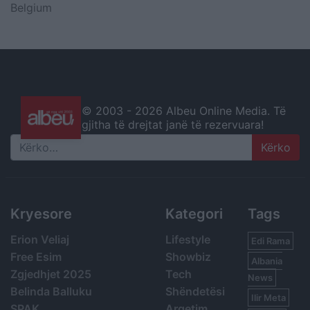
Belgium
© 2003 -
2026 Albeu Online Media. Të
gjitha të drejtat janë të rezervuara!
Search
Kryesore
Kategori
Tags
Erion Veliaj
Lifestyle
Edi Rama
Free Esim
Showbiz
Albania
Zgjedhjet 2025
Tech
News
Belinda Balluku
Shëndetësi
Ilir Meta
SPAK
Argetim