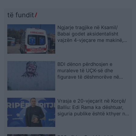
të fundit
Ngjarje tragjike në Ksamil/
Babai godet aksidentalisht
vajzën 4-vjeçare me makinë,
fëmija humb jetën
BDI dënon përdhosjen e
muraleve të UÇK-së dhe
figurave të dëshmorëve në
Çair
Vrasja e 20-vjeçarit në Korçë/
Balliu: Edi Rama ka dështuar,
siguria publike është kthyer në
pasiguri kronike dhe thirrja
“Jepe dorëheqjen” merr tjetër
peshë