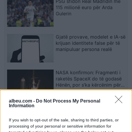
PSG sfidon Real Madridin me
115 milionë euro për Arda
Gulerin
Gjatë provave, modelet e IA-së
krijuan identitete false për të
manipuluar persona realë
NASA konfirmon: Fragmenti i
raketës SpaceX do të godasë
Hënën, por s’ka kërcënim për
Tokën
albeu.com -
Do Not Process My Personal
Information
Google Earth mund të krijojë
pamje të rreme, ekspertët
If you wish to opt-out of the sale, sharing to third parties, or
paralajmërojnë për rrezikun e
processing of your personal or sensitive information for
dezinformimit