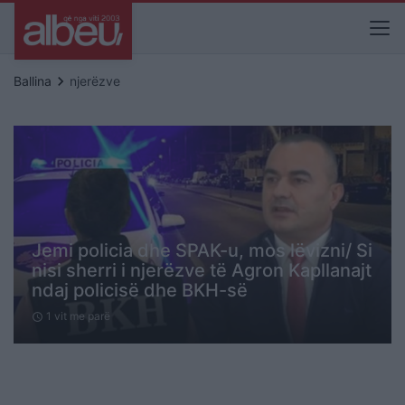
keyboard_arrow_right
Ballina
njerëzve
Jemi policia dhe SPAK-u, mos lëvizni/ Si
nisi sherri i njerëzve të Agron Kapllanajt
ndaj policisë dhe BKH-së
1 vit me parë
schedule