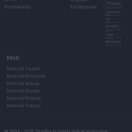
Piranjat
Kombëtarja
Enciklopedi
gazeta,
tv,
portale
Sali
Berisha
Moti
Moti në Tiranë
Moti në Prishtinë
Moti në Shkup
Moti në Durrës
Moti në Prizren
Moti në Tetovë
© 2003 -
2026 Të gjitha të drejtat janë të rezervuara!