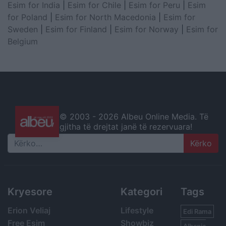
Esim for India
|
Esim for Chile
|
Esim for Peru
|
Esim
for Poland
|
Esim for North Macedonia
|
Esim for
Sweden
|
Esim for Finland
|
Esim for Norway
|
Esim for
Belgium
© 2003 -
2026 Albeu Online Media. Të
gjitha të drejtat janë të rezervuara!
Search
Kryesore
Kategori
Tags
Erion Veliaj
Lifestyle
Edi Rama
Free Esim
Showbiz
Albania