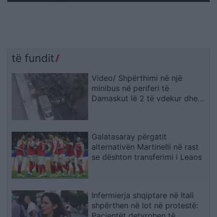
të fundit
Video/ Shpërthimi në një
minibus në periferi të
Damaskut lë 2 të vdekur dhe
13 të plagosur
Galatasaray përgatit
alternativën Martinelli në rast
se dështon transferimi i Leaos
Infermierja shqiptare në Itali
shpërthen në lot në protestë:
Pacientët detyrohen të