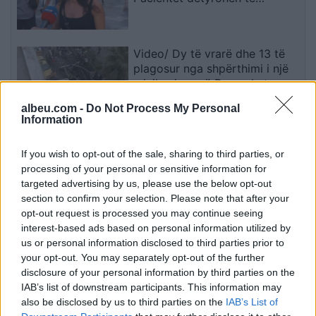
kërkojnë kurim jashtë vendit
Video/ Dy të vrarë dhe 13 të
plagosur nga shpërthimi i një
minibusi pranë Damaskut
albeu.com -
Do Not Process My Personal
Information
Konflikt për shërbimin në një
hotel në Dhërmi, ish-zyrtari i
If you wish to opt-out of the sale, sharing to third parties, or
Policisë dyshohet se kërcënoi
processing of your personal or sensitive information for
kamerierin dhe administratorin
targeted advertising by us, please use the below opt-out
section to confirm your selection. Please note that after your
opt-out request is processed you may continue seeing
Osman Stafa thirrje qytetarëve
interest-based ads based on personal information utilized by
nga protesta: Mbi partitë të
us or personal information disclosed to third parties prior to
vendosim Shqipërinë, ka
your opt-out. You may separately opt-out of the further
ardhur koha e brezit të ri
disclosure of your personal information by third parties on the
IAB’s list of downstream participants. This information may
also be disclosed by us to third parties on the
IAB’s List of
Don Xhoni i kthehet ashpër një