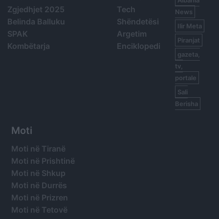
Zgjedhjet 2025
Tech
News
Belinda Balluku
Shëndetësi
Ilir Meta
SPAK
Argetim
Piranjat
Kombëtarja
Enciklopedi
gazeta,
tv,
portale
Sali
Berisha
Moti
Moti në Tiranë
Moti në Prishtinë
Moti në Shkup
Moti në Durrës
Moti në Prizren
Moti në Tetovë