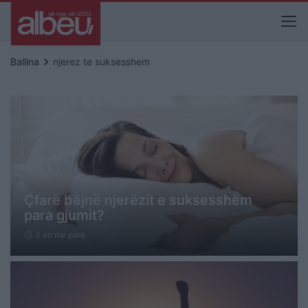
keyboard_arrow_right
Ballina
njerez te suksesshem
Çfarë bëjnë njerëzit e suksesshëm
para gjumit?
3 vit me parë
schedule