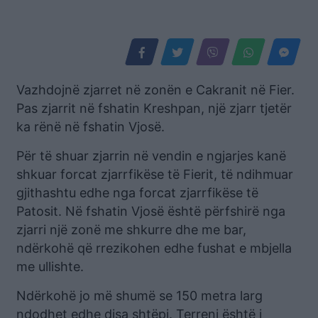
Vazhdojnë zjarret në zonën e Cakranit në Fier.
Pas zjarrit në fshatin Kreshpan, një zjarr tjetër
ka rënë në fshatin Vjosë.
Për të shuar zjarrin në vendin e ngjarjes kanë
shkuar forcat zjarrfikëse të Fierit, të ndihmuar
gjithashtu edhe nga forcat zjarrfikëse të
Patosit. Në fshatin Vjosë është përfshirë nga
zjarri një zonë me shkurre dhe me bar,
ndërkohë që rrezikohen edhe fushat e mbjella
me ullishte.
Ndërkohë jo më shumë se 150 metra larg
ndodhet edhe disa shtëpi. Terreni është i