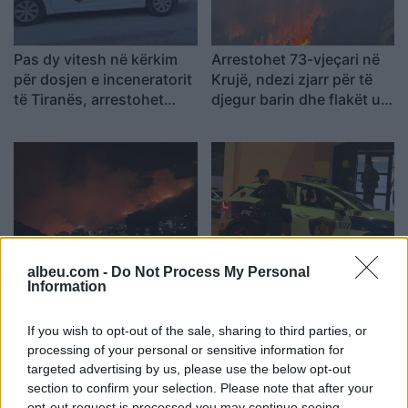
Pas dy vitesh në kërkim
Arrestohet 73-vjeçari në
për dosjen e inceneratorit
Krujë, ndezi zjarr për të
të Tiranës, arrestohet
djegur barin dhe flakët u
Renardo Nallbani në
përhapën drejt malit
Palasë
Zjarri në Krujë përhapet
Arrestohet pranë banesës
albeu.com -
Do Not Process My Personal
Information
më tej, evakuohen
i dyshuari për vrasjen e
banorët e Barabit–Lluban,
20-vjeçarit në Korçë
raportohen shpërthime
If you wish to opt-out of the sale, sharing to third parties, or
armatimesh
processing of your personal or sensitive information for
targeted advertising by us, please use the below opt-out
section to confirm your selection. Please note that after your
opt-out request is processed you may continue seeing