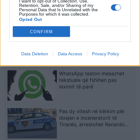
I want to opt-out of Collection, Use,
Çfarë kanë rezervuar yjet për
Retention, Sale, and/or Sharing of my
Personal Data that Is Unrelated with the
secilën shenjë?
Purposes for which it was collected.
Opted Out
CONFIRM
Teleskopi më i fuqishëm diellor
zbulon vorbullat që ndikojnë
në motin hapësinor të Tokës
Data Deletion
Data Access
Privacy Policy
WhatsApp teston mesazhet
tekstuale që fshihen pas
leximit të parë
Pas dy vitesh në kërkim për
dosjen e inceneratorit të
Tiranës, arrestohet Renardo
Nallbani në Palasë