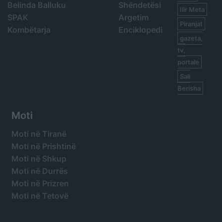
Belinda Balluku
Shëndetësi
Ilir Meta
SPAK
Argetim
Piranjat
Kombëtarja
Enciklopedi
gazeta,
tv,
portale
Sali
Berisha
Moti
Moti në Tiranë
Moti në Prishtinë
Moti në Shkup
Moti në Durrës
Moti në Prizren
Moti në Tetovë