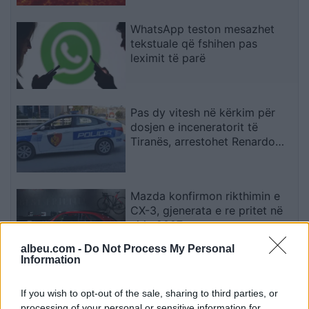
WhatsApp teston mesazhet
tekstuale që fshihen pas
leximit të parë
Pas dy vitesh në kërkim për
dosjen e inceneratorit të
Tiranës, arrestohet Renardo
Nallbani në Palasë
Mazda konfirmon rikthimin e
CX-3, gjenerata e re pritet në
vitin 2027
albeu.com -
Do Not Process My Personal
Information
Valverde rrëfen befasinë nga
Mourinho: Nuk e mendoja se
If you wish to opt-out of the sale, sharing to third parties, or
do të ishte kështu
processing of your personal or sensitive information for