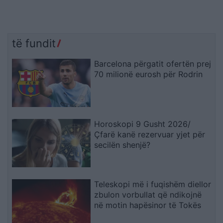
të fundit
Barcelona përgatit ofertën prej
70 milionë eurosh për Rodrin
Horoskopi 9 Gusht 2026/
Çfarë kanë rezervuar yjet për
secilën shenjë?
Teleskopi më i fuqishëm diellor
zbulon vorbullat që ndikojnë
në motin hapësinor të Tokës