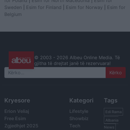
for Poland
|
Esim for North Macedonia
|
Esim for
Sweden
|
Esim for Finland
|
Esim for Norway
|
Esim for
Belgium
© 2003 -
2026 Albeu Online Media. Të
gjitha të drejtat janë të rezervuara!
Search
Kryesore
Kategori
Tags
Erion Veliaj
Lifestyle
Edi Rama
Free Esim
Showbiz
Albania
Zgjedhjet 2025
Tech
News