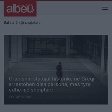
keyboard_arrow_right
Ballina
një shqiptare
Grabisnin statujat historike në Greqi,
arrestohen disa persona, mes tyre
edhe një shqiptare
4 vit me parë
schedule