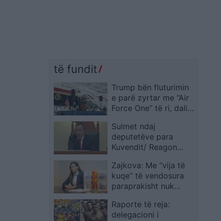
të fundit
Trump bën fluturimin
e parë zyrtar me “Air
Force One” të ri, dalin
pamjet nga brendësia
Sulmet ndaj
e avionit gjigant
deputetëve para
Kuvendit/ Reagon
Peleshi: Shqipëria
Zajkova: Me “vija të
ndërtohet mbi
kuqe” të vendosura
dialogun dhe
paraprakisht nuk
respektin dhe jo
arrihet konsensus
dhunën
Raporte të reja:
delegacioni i