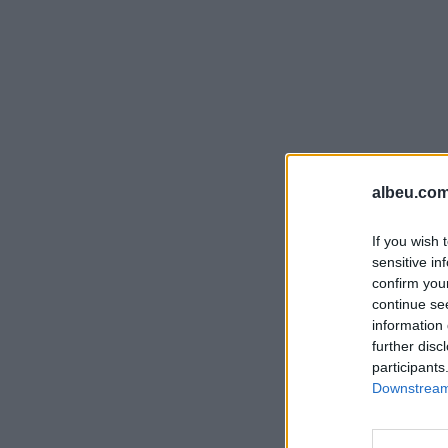
albeu.com
If you wish 
sensitive in
confirm you
continue se
information 
further disc
participants
Downstream 