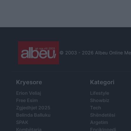
© 2003 -
2026 Albeu Online Medi
Kryesore
Kategori
Erion Veliaj
Lifestyle
Free Esim
Showbiz
Zgjedhjet 2025
Tech
Belinda Balluku
Shëndetësi
SPAK
Argetim
Kombëtarja
Enciklopedi