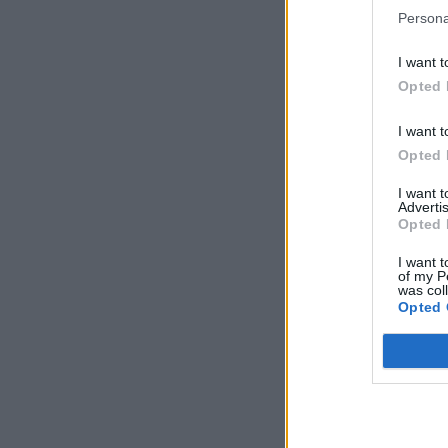
Persona
I want t
Opted 
I want t
Opted 
I want 
Advertis
Opted 
I want t
of my P
was col
Opted 