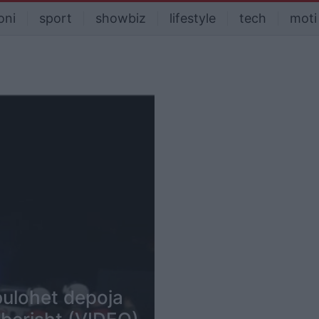
oni
sport
showbiz
lifestyle
tech
moti
zbulohet depoja