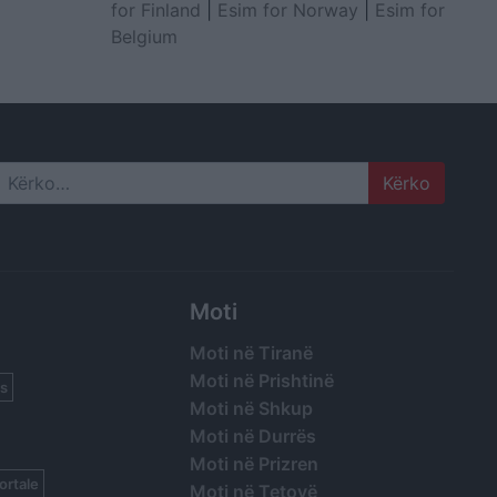
for Finland
|
Esim for Norway
|
Esim for
Belgium
Search
Moti
Moti në Tiranë
Moti në Prishtinë
s
Moti në Shkup
Moti në Durrës
Moti në Prizren
ortale
Moti në Tetovë