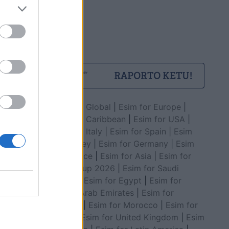
Esim for Global
|
Esim for Europe
|
Esim for Caribbean
|
Esim for USA
|
Esim for Italy
|
Esim for Spain
|
Esim
for Turkey
|
Esim for Germany
|
Esim
for Greece
|
Esim for Asia
|
Esim for
World Cup 2026
|
Esim for Saudi
Arabia
|
Esim for Egypt
|
Esim for
United Arab Emirates
|
Esim for
Balkans
|
Esim for Morocco
|
Esim for
China
|
Esim for United Kingdom
|
Esim