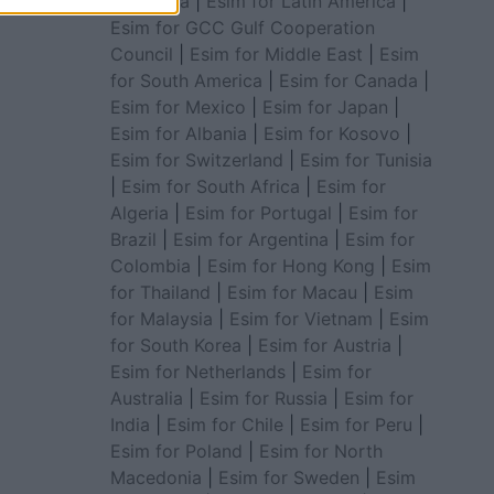
for Africa
|
Esim for Latin America
|
Esim for GCC Gulf Cooperation
Council
|
Esim for Middle East
|
Esim
for South America
|
Esim for Canada
|
Esim for Mexico
|
Esim for Japan
|
Esim for Albania
|
Esim for Kosovo
|
Esim for Switzerland
|
Esim for Tunisia
|
Esim for South Africa
|
Esim for
Algeria
|
Esim for Portugal
|
Esim for
Brazil
|
Esim for Argentina
|
Esim for
Colombia
|
Esim for Hong Kong
|
Esim
for Thailand
|
Esim for Macau
|
Esim
for Malaysia
|
Esim for Vietnam
|
Esim
for South Korea
|
Esim for Austria
|
Esim for Netherlands
|
Esim for
Australia
|
Esim for Russia
|
Esim for
India
|
Esim for Chile
|
Esim for Peru
|
Esim for Poland
|
Esim for North
Macedonia
|
Esim for Sweden
|
Esim