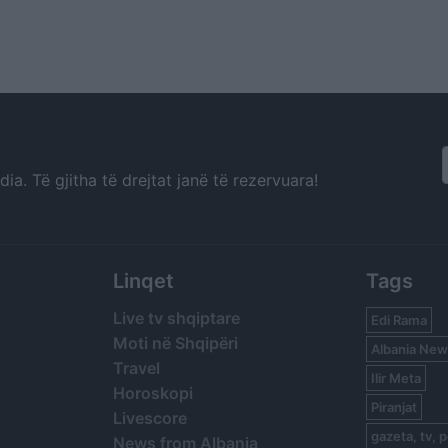
a. Të gjitha të drejtat janë të rezervuara!
Linqet
Tags
Live tv shqiptare
Edi Rama
Moti në Shqipëri
Albania New
Travel
Ilir Meta
Horoskopi
Piranjat
Livescore
gazeta, tv, p
News from Albania