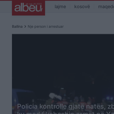
lajme
kosovë
maqed
keyboard_arrow_right
Ballina
Nje person i arrestuar
Policia kontrolle gjatë natës, 