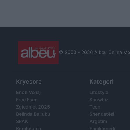
© 2003 -
2026 Albeu Online Medi
Kryesore
Kategori
Erion Veliaj
Lifestyle
Free Esim
Showbiz
Zgjedhjet 2025
Tech
Belinda Balluku
Shëndetësi
SPAK
Argetim
Kombëtarja
Enciklopedi