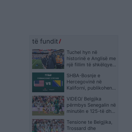
të fundit
Tuchel hyn në
historinë e Anglisë me
një fillim të shkëlqyer
si përzgjedhës
SHBA-Bosnje e
Hercegovinë në
Kaliforni, publikohen
formacionet zyrtare
VIDEO/ Belgjika
përmbys Senegalin në
minutën e 125-të dhe
siguron biletën për në
Tensione te Belgjika,
1/8 e finales
Trossard dhe