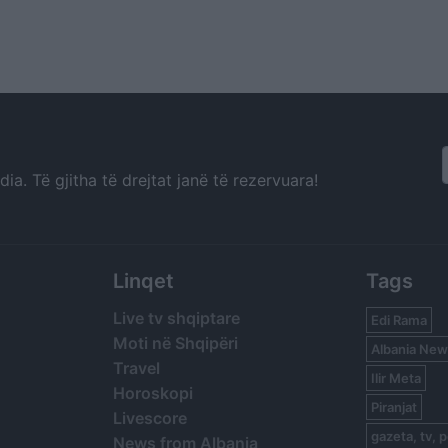
a. Të gjitha të drejtat janë të rezervuara!
Linqet
Tags
Live tv shqiptare
Edi Rama
Moti në Shqipëri
Albania New
Travel
Ilir Meta
Horoskopi
Piranjat
Livescore
gazeta, tv, p
News from Albania