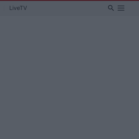
search
LiveTV