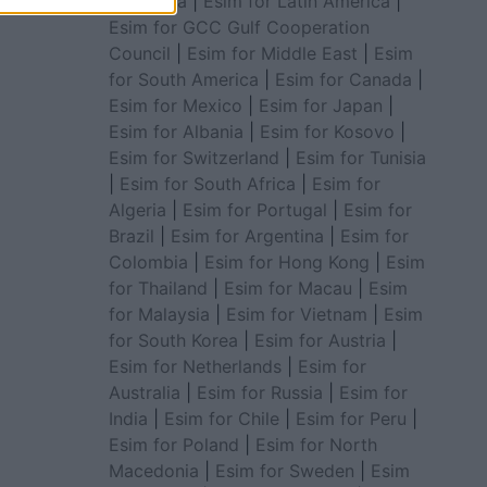
for Africa
|
Esim for Latin America
|
Esim for GCC Gulf Cooperation
Council
|
Esim for Middle East
|
Esim
for South America
|
Esim for Canada
|
Esim for Mexico
|
Esim for Japan
|
Esim for Albania
|
Esim for Kosovo
|
Esim for Switzerland
|
Esim for Tunisia
|
Esim for South Africa
|
Esim for
Algeria
|
Esim for Portugal
|
Esim for
Brazil
|
Esim for Argentina
|
Esim for
Colombia
|
Esim for Hong Kong
|
Esim
for Thailand
|
Esim for Macau
|
Esim
for Malaysia
|
Esim for Vietnam
|
Esim
for South Korea
|
Esim for Austria
|
Esim for Netherlands
|
Esim for
Australia
|
Esim for Russia
|
Esim for
India
|
Esim for Chile
|
Esim for Peru
|
Esim for Poland
|
Esim for North
Macedonia
|
Esim for Sweden
|
Esim