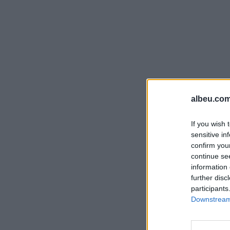
albeu.com
If you wish 
sensitive in
confirm you
continue se
information 
further disc
participants
Downstream 