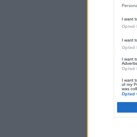
Persona
I want t
Opted 
I want t
Opted 
I want 
Advertis
Opted 
I want t
of my P
was col
Opted 