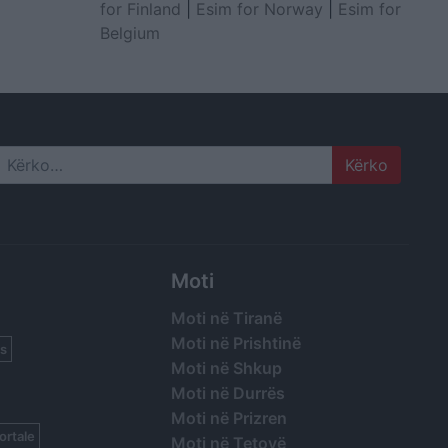
for Finland
|
Esim for Norway
|
Esim for
Belgium
Search
Moti
Moti në Tiranë
Moti në Prishtinë
s
Moti në Shkup
Moti në Durrës
Moti në Prizren
ortale
Moti në Tetovë