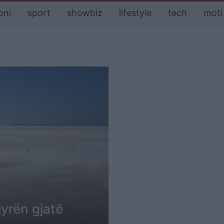
oni
sport
showbiz
lifestyle
tech
moti
jyrën gjatë