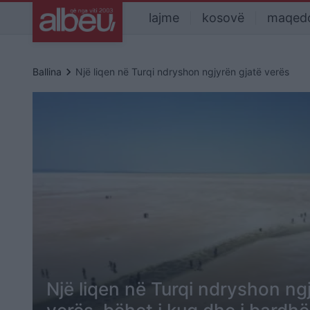
lajme
kosovë
maqed
keyboard_arrow_right
Ballina
Një liqen në Turqi ndryshon ngjyrën gjatë verës
Një liqen në Turqi ndryshon ng