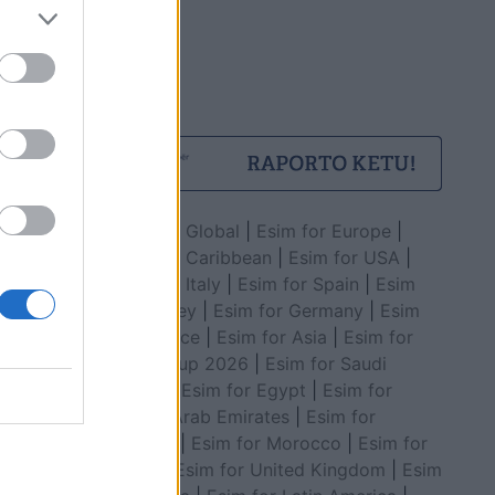
Esim for Global
|
Esim for Europe
|
Esim for Caribbean
|
Esim for USA
|
Esim for Italy
|
Esim for Spain
|
Esim
for Turkey
|
Esim for Germany
|
Esim
for Greece
|
Esim for Asia
|
Esim for
World Cup 2026
|
Esim for Saudi
Arabia
|
Esim for Egypt
|
Esim for
United Arab Emirates
|
Esim for
Balkans
|
Esim for Morocco
|
Esim for
China
|
Esim for United Kingdom
|
Esim