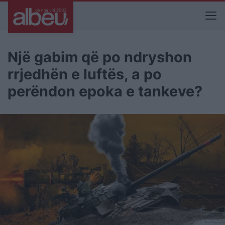
Një gabim që po ndryshon
rrjedhën e luftës, a po
perëndon epoka e tankeve?