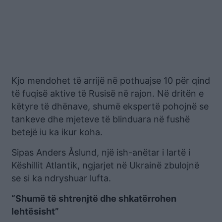
Kjo mendohet të arrijë në pothuajse 10 për qind
të fuqisë aktive të Rusisë në rajon. Në dritën e
këtyre të dhënave, shumë ekspertë pohojnë se
tankeve dhe mjeteve të blinduara në fushë
betejë iu ka ikur koha.
Sipas Anders Åslund, një ish-anëtar i lartë i
Këshillit Atlantik, ngjarjet në Ukrainë zbulojnë
se si ka ndryshuar lufta.
“Shumë të shtrenjtë dhe shkatërrohen
lehtësisht”