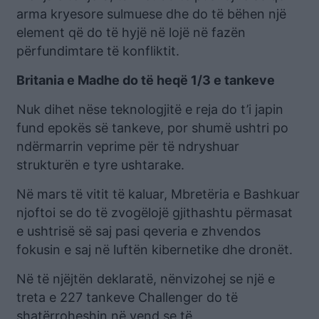
arma kryesore sulmuese dhe do të bëhen një
element që do të hyjë në lojë në fazën
përfundimtare të konfliktit.
Britania e Madhe do të heqë 1/3 e tankeve
Nuk dihet nëse teknologjitë e reja do t’i japin
fund epokës së tankeve, por shumë ushtri po
ndërmarrin veprime për të ndryshuar
strukturën e tyre ushtarake.
Në mars të vitit të kaluar, Mbretëria e Bashkuar
njoftoi se do të zvogëlojë gjithashtu përmasat
e ushtrisë së saj pasi qeveria e zhvendos
fokusin e saj në luftën kibernetike dhe dronët.
Në të njëjtën deklaratë, nënvizohej se një e
treta e 227 tankeve Challenger do të
shatërroheshin në vend se të