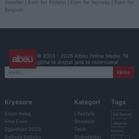
Sweden
|
Esim for Finland
|
Esim for Norway
|
Esim for
Belgium
© 2003 -
2026 Albeu Online Media. Të
gjitha të drejtat janë të rezervuara!
Search
Kryesore
Kategori
Tags
Erion Veliaj
Lifestyle
Edi Rama
Free Esim
Showbiz
Albania
Zgjedhjet 2025
Tech
News
Belinda Balluku
Shëndetësi