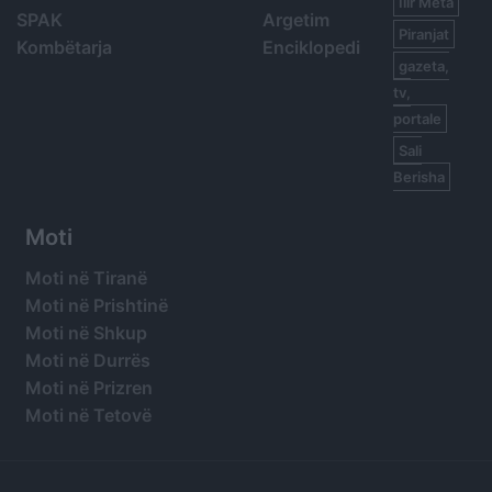
Ilir Meta
SPAK
Argetim
Piranjat
Kombëtarja
Enciklopedi
gazeta,
tv,
portale
Sali
Berisha
Moti
Moti në Tiranë
Moti në Prishtinë
Moti në Shkup
Moti në Durrës
Moti në Prizren
Moti në Tetovë