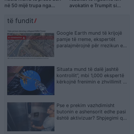
në 50 mijë trupa nga
avokatin e Trumpit si
Koreja e Veriut
Prokuror të Përgjithshëm
të SHBA-së
të fundit
Google Earth mund të krijojë
pamje të rreme, ekspertët
paralajmërojnë për rrezikun e
dezinformimit
Situata mund të dalë jashtë
kontrollit”, mbi 1,000 ekspertë
kërkojnë frenimin e zhvillimit të
IA-së
Pse e prekim vazhdimisht
butonin e ashensorit edhe pasi
është aktivizuar? Shpjegimi që
jep psikologjia