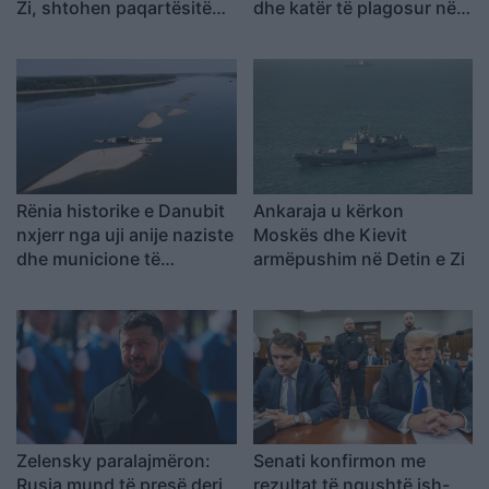
Zi, shtohen paqartësitë
dhe katër të plagosur në
për tregtinë detare
përplasjen midis furgonit
dhe kamionit
Rënia historike e Danubit
Ankaraja u kërkon
nxjerr nga uji anije naziste
Moskës dhe Kievit
dhe municione të
armëpushim në Detin e Zi
pashpërthyera të Luftës
së Dytë Botërore
Zelensky paralajmëron:
Senati konfirmon me
Rusia mund të presë deri
rezultat të ngushtë ish-