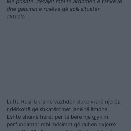
Më poshtë, detajet mbi të ardhmen e tankeve
dhe gabimin e rusëve që solli situatën
aktuale…
Lufta Rusi-Ukrainë vazhdon duke vrarë njerëz,
ndërkohë që shkatërrimet janë të ëmdha.
Është shumë herët për të bërë një gjykim
përfundimtar mbi mësimet që duhen nxjerrë