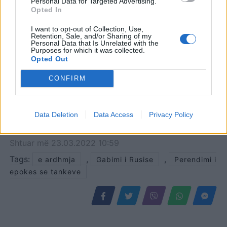
Personal Data for Targeted Advertising.
Opted In
I want to opt-out of Collection, Use,
Retention, Sale, and/or Sharing of my
Personal Data that Is Unrelated with the
Purposes for which it was collected.
Opted Out
CONFIRM
Data Deletion
Data Access
Privacy Policy
Shtuar
më
23.03.2022 10:59
Tags:
,
,
e ardhmja
Gabimi i Rusise
Perendimi i
epokes se tankeve