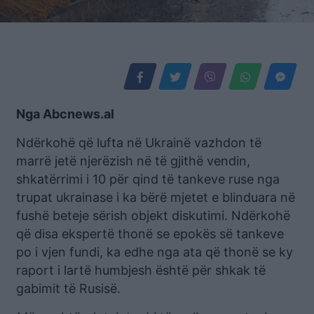
Nga Abcnews.al
Ndërkohë që lufta në Ukrainë vazhdon të
marrë jetë njerëzish në të gjithë vendin,
shkatërrimi i 10 për qind të tankeve ruse nga
trupat ukrainase i ka bërë mjetet e blinduara në
fushë beteje sërish objekt diskutimi. Ndërkohë
që disa ekspertë thonë se epokës së tankeve
po i vjen fundi, ka edhe nga ata që thonë se ky
raport i lartë humbjesh është për shkak të
gabimit të Rusisë.