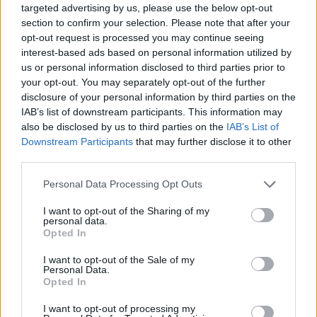
targeted advertising by us, please use the below opt-out
Lajme të ngjashme:
section to confirm your selection. Please note that after your
opt-out request is processed you may continue seeing
interest-based ads based on personal information utilized by
us or personal information disclosed to third parties prior to
your opt-out. You may separately opt-out of the further
disclosure of your personal information by third parties on the
Sistemet “Javelin”,
Maqedonia i vjen në
IAB’s list of downstream participants. This information may
Shqipëria porosit “tmerrin”
ndihmë Ukrainës, i dhuron
also be disclosed by us to third parties on the
IAB’s List of
e tankeve
tanke të epokës sovjetike
Downstream Participants
that may further disclose it to other
third parties.
Personal Data Processing Opt Outs
I want to opt-out of the Sharing of my
personal data.
Gjermania marrëveshje
Opted In
me Greqinë, shtohet
numri i tankeve për
I want to opt-out of the Sale of my
Personal Data.
Ukrainën
Opted In
I want to opt-out of processing my