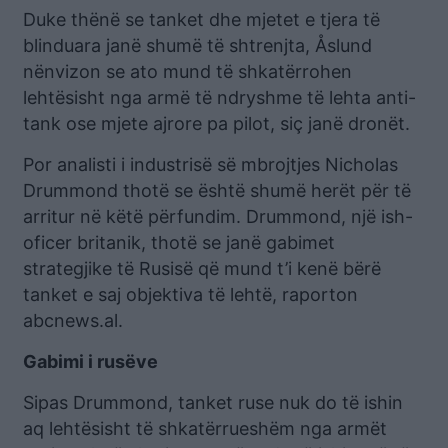
Duke thënë se tanket dhe mjetet e tjera të
blinduara janë shumë të shtrenjta, Åslund
nënvizon se ato mund të shkatërrohen
lehtësisht nga armë të ndryshme të lehta anti-
tank ose mjete ajrore pa pilot, siç janë dronët.
Por analisti i industrisë së mbrojtjes Nicholas
Drummond thotë se është shumë herët për të
arritur në këtë përfundim. Drummond, një ish-
oficer britanik, thotë se janë gabimet
strategjike të Rusisë që mund t’i kenë bërë
tanket e saj objektiva të lehtë, raporton
abcnews.al.
Gabimi i rusëve
Sipas Drummond, tanket ruse nuk do të ishin
aq lehtësisht të shkatërrueshëm nga armët