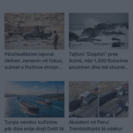
Përshkallëzimi rajonal
Tajfuni “Dolphin” prek
rikthen Jemenin në fokus,
Azinë, mbi 1,300 fluturime
sulmet e Huthive shtojnë
anulohen dhe më shumë
rrezikun e zgjerimit të
se 400 mijë banorë
luftës
evakuohen
Turqia vendos kufizime
Aksident në Peru/
për disa anije drejt Detit të
Trembëdhjetë të vdekur