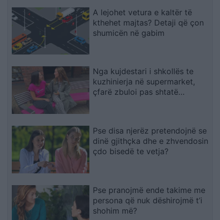
A lejohet vetura e kaltër të
kthehet majtas? Detaji që çon
shumicën në gabim
Nga kujdestari i shkollës te
kuzhinierja në supermarket,
çfarë zbuloi pas shtatë
bisedash me të panjohur
Pse disa njerëz pretendojnë se
dinë gjithçka dhe e zhvendosin
çdo bisedë te vetja?
Pse pranojmë ende takime me
persona që nuk dëshirojmë t’i
shohim më?