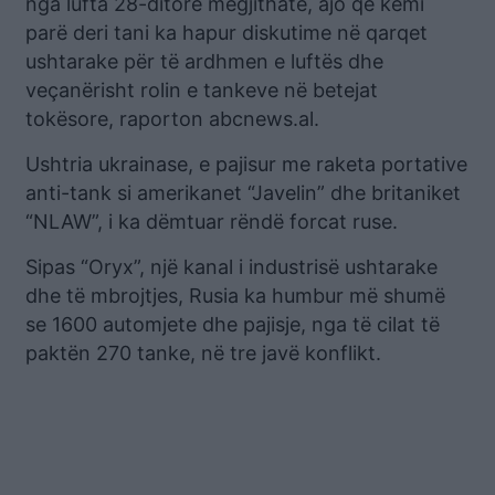
nga lufta 28-ditore megjithatë, ajo që kemi
parë deri tani ka hapur diskutime në qarqet
ushtarake për të ardhmen e luftës dhe
veçanërisht rolin e tankeve në betejat
tokësore, raporton abcnews.al.
Ushtria ukrainase, e pajisur me raketa portative
anti-tank si amerikanet “Javelin” dhe britaniket
“NLAW”, i ka dëmtuar rëndë forcat ruse.
Sipas “Oryx”, një kanal i industrisë ushtarake
dhe të mbrojtjes, Rusia ka humbur më shumë
se 1600 automjete dhe pajisje, nga të cilat të
paktën 270 tanke, në tre javë konflikt.