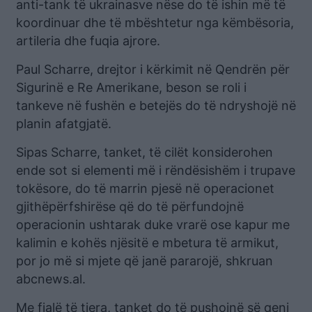
anti-tank të ukrainasve nëse do të ishin më të
koordinuar dhe të mbështetur nga këmbësoria,
artileria dhe fuqia ajrore.
Paul Scharre, drejtor i kërkimit në Qendrën për
Sigurinë e Re Amerikane, beson se roli i
tankeve në fushën e betejës do të ndryshojë në
planin afatgjatë.
Sipas Scharre, tanket, të cilët konsiderohen
ende sot si elementi më i rëndësishëm i trupave
tokësore, do të marrin pjesë në operacionet
gjithëpërfshirëse që do të përfundojnë
operacionin ushtarak duke vrarë ose kapur me
kalimin e kohës njësitë e mbetura të armikut,
por jo më si mjete që janë pararojë, shkruan
abcnews.al.
Me fjalë të tjera, tanket do të pushojnë së qeni