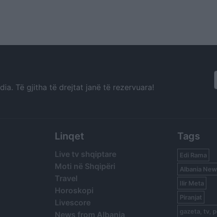
a. Të gjitha të drejtat janë të rezervuara!
Linqet
Tags
Live tv shqiptare
Edi Rama
Moti në Shqipëri
Albania New
Travel
Ilir Meta
Horoskopi
Piranjat
Livescore
gazeta, tv, p
News from Albania