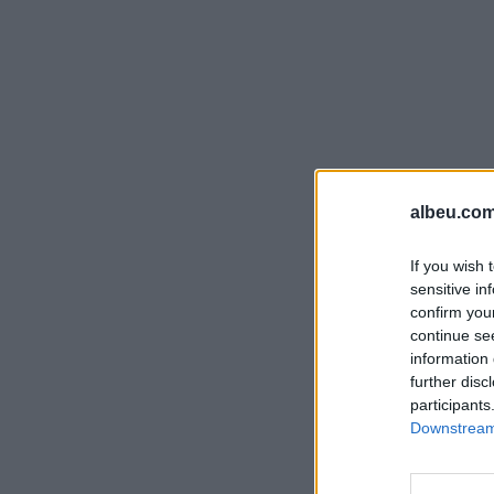
albeu.com
If you wish 
sensitive in
confirm you
continue se
information 
further disc
participants
Downstream 