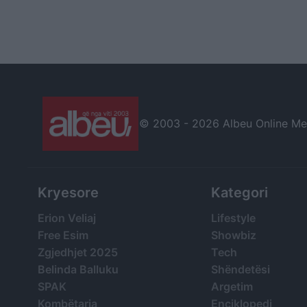
© 2003 -
2026 Albeu Online Medi
Kryesore
Kategori
Erion Veliaj
Lifestyle
Free Esim
Showbiz
Zgjedhjet 2025
Tech
Belinda Balluku
Shëndetësi
SPAK
Argetim
Kombëtarja
Enciklopedi