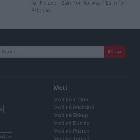
for Finland
|
Esim for Norway
|
Esim for
Belgium
Search
Moti
Moti në Tiranë
Moti në Prishtinë
s
Moti në Shkup
Moti në Durrës
Moti në Prizren
ortale
Moti në Tetovë