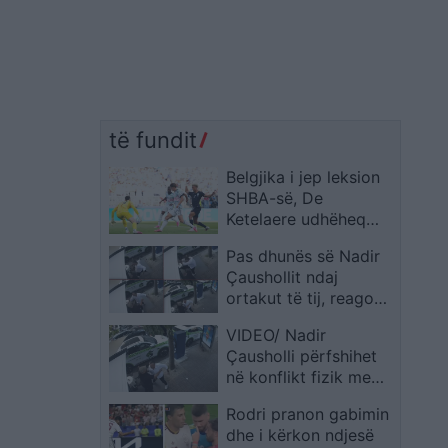
të fundit
Belgjika i jep leksion
SHBA-së, De
Ketelaere udhëheq
“Djajtë e Kuq” drejt
Pas dhunës së Nadir
çerekfinales
Çaushollit ndaj
ortakut të tij, reagon
pronari i “Sky Tower”,
VIDEO/ Nadir
Vladimir Kosta: Në
Çausholli përfshihet
këto rrethana, ndodh
në konflikt fizik me
vetëgjyqësia….
Mirton Likën në zonën
Rodri pranon gabimin
e ish-Bllokut
dhe i kërkon ndjesë