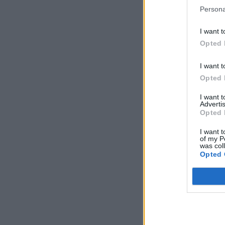
Persona
I want t
Opted 
I want t
Opted 
I want 
Advertis
Opted 
I want t
of my P
was col
Opted 