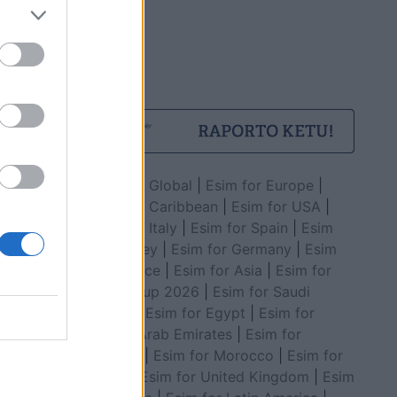
Esim for Global
|
Esim for Europe
|
Esim for Caribbean
|
Esim for USA
|
Esim for Italy
|
Esim for Spain
|
Esim
for Turkey
|
Esim for Germany
|
Esim
for Greece
|
Esim for Asia
|
Esim for
World Cup 2026
|
Esim for Saudi
Arabia
|
Esim for Egypt
|
Esim for
United Arab Emirates
|
Esim for
Balkans
|
Esim for Morocco
|
Esim for
China
|
Esim for United Kingdom
|
Esim