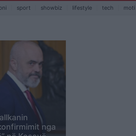
oni
sport
showbiz
lifestyle
tech
moti
allkanin
konfirmimit nga