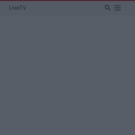
search
LiveTV