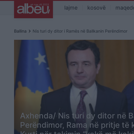
lajme
kosovë
maqed
keyboard_arrow_right
Ballina
Nis turi dy ditor i Ramës në Ballkanin Perëndimor
Axhenda/ Nis turi dy ditor në B
Perëndimor, Rama në pritje të 