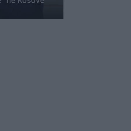
ë” në Kosovë