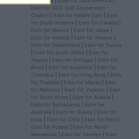
for Africa
|
Esim for Latin America
|
Esim for GCC Gulf Cooperation
Council
|
Esim for Middle East
|
Esim
for South America
|
Esim for Canada
|
Esim for Mexico
|
Esim for Japan
|
Esim for Albania
|
Esim for Kosovo
|
Esim for Switzerland
|
Esim for Tunisia
|
Esim for South Africa
|
Esim for
Algeria
|
Esim for Portugal
|
Esim for
Brazil
|
Esim for Argentina
|
Esim for
Colombia
|
Esim for Hong Kong
|
Esim
for Thailand
|
Esim for Macau
|
Esim
for Malaysia
|
Esim for Vietnam
|
Esim
for South Korea
|
Esim for Austria
|
Esim for Netherlands
|
Esim for
Australia
|
Esim for Russia
|
Esim for
India
|
Esim for Chile
|
Esim for Peru
|
Esim for Poland
|
Esim for North
Macedonia
|
Esim for Sweden
|
Esim