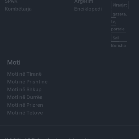
SPAK
Argetim
Piranjat
Kombëtarja
Enciklopedi
gazeta,
tv,
portale
Sali
Berisha
Moti
Moti në Tiranë
Moti në Prishtinë
Moti në Shkup
Moti në Durrës
Moti në Prizren
Moti në Tetovë