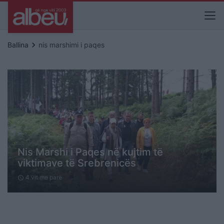
keyboard_arrow_right
Ballina
nis marshimi i paqes
Nis Marshi i Paqes në kujtim të
viktimave të Srebrenicës
4 vit me parë
schedule