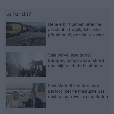
të fundit
Nënë e bir humbën jetën në
aksidentin tragjik/ Ishin nisur
për në punë, por fati u kishte
rezervuar udhëtimin e fundit
(FOTO)
Vala përvëluese godet
Europën, temperatura rekord
dhe mijëra jetë të humbura nga
nxehtësia
Real Madridi heq dorë nga
përforcimet në mesfushë pasi
dështoi marrëveshja me Rodrin