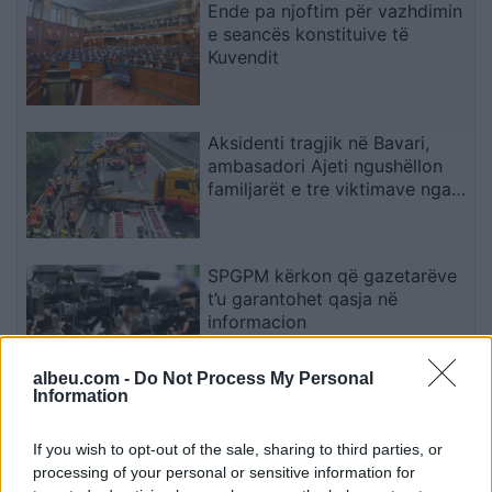
Ende pa njoftim për vazhdimin
e seancës konstituive të
Kuvendit
Aksidenti tragjik në Bavari,
ambasadori Ajeti ngushëllon
familjarët e tre viktimave nga
Kosova
SPGPM kërkon që gazetarëve
t’u garantohet qasja në
informacion
albeu.com -
Do Not Process My Personal
Information
PSG rikthehet me ofertë më të
lartë për yllin e Ajaxit
If you wish to opt-out of the sale, sharing to third parties, or
processing of your personal or sensitive information for