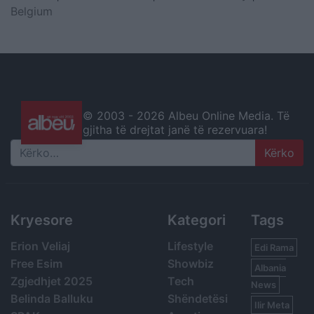
Belgium
© 2003 -
2026 Albeu Online Media. Të
gjitha të drejtat janë të rezervuara!
Search
Kryesore
Kategori
Tags
Erion Veliaj
Lifestyle
Edi Rama
Free Esim
Showbiz
Albania
Zgjedhjet 2025
Tech
News
Belinda Balluku
Shëndetësi
Ilir Meta