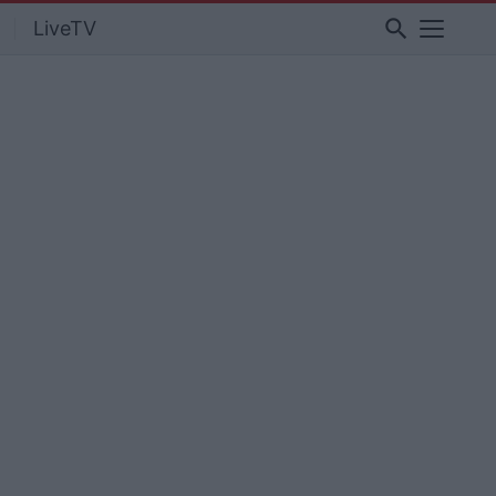
search
LiveTV