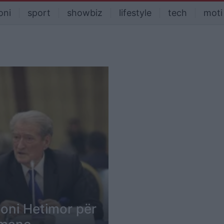
oni
sport
showbiz
lifestyle
tech
moti
ioni Hetimor për