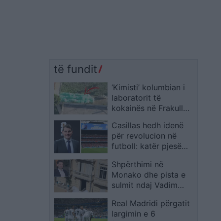
të fundit
‘Kimisti’ kolumbian i
laboratorit të
kokainës në Frakull
dënohet me 14 vite
Casillas hedh idenë
burg
për revolucion në
futboll: katër pjesë
nga 25 minuta mes
Shpërthimi në
debatit për pushimet
Monako dhe pista e
e hidratimit
sulmit ndaj Vadim
Ermolaev, oligarkut
Real Madridi përgatit
ukrainas të lidhur me
largimin e 6
akuza për pastrim