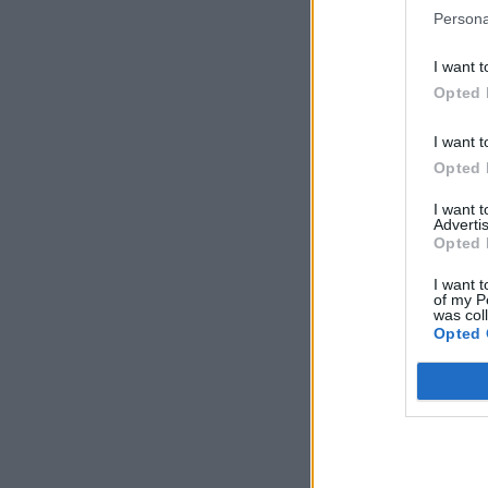
Persona
I want t
Opted 
I want t
Opted 
I want 
Advertis
Opted 
I want t
of my P
was col
Opted 