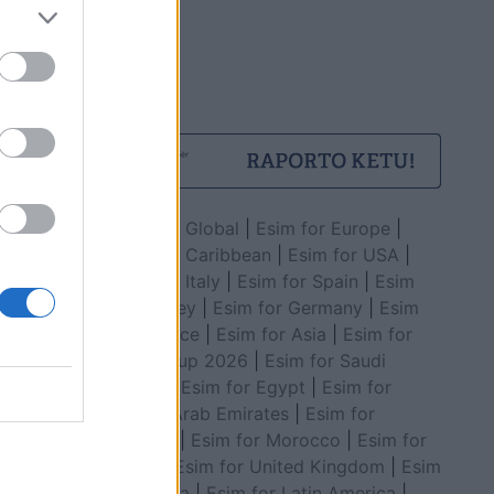
Esim for Global
|
Esim for Europe
|
Esim for Caribbean
|
Esim for USA
|
Esim for Italy
|
Esim for Spain
|
Esim
for Turkey
|
Esim for Germany
|
Esim
for Greece
|
Esim for Asia
|
Esim for
World Cup 2026
|
Esim for Saudi
Arabia
|
Esim for Egypt
|
Esim for
United Arab Emirates
|
Esim for
Balkans
|
Esim for Morocco
|
Esim for
China
|
Esim for United Kingdom
|
Esim
for Africa
|
Esim for Latin America
|