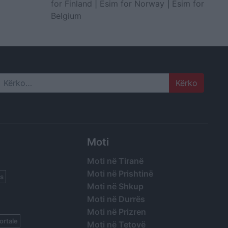
for Finland
|
Esim for Norway
|
Esim for
Belgium
Search
Moti
Moti në Tiranë
Moti në Prishtinë
s
Moti në Shkup
Moti në Durrës
Moti në Prizren
ortale
Moti në Tetovë