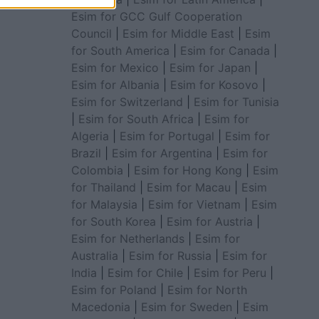
Esim for GCC Gulf Cooperation
Council
|
Esim for Middle East
|
Esim
for South America
|
Esim for Canada
|
Esim for Mexico
|
Esim for Japan
|
Esim for Albania
|
Esim for Kosovo
|
Esim for Switzerland
|
Esim for Tunisia
|
Esim for South Africa
|
Esim for
Algeria
|
Esim for Portugal
|
Esim for
Brazil
|
Esim for Argentina
|
Esim for
Colombia
|
Esim for Hong Kong
|
Esim
for Thailand
|
Esim for Macau
|
Esim
for Malaysia
|
Esim for Vietnam
|
Esim
for South Korea
|
Esim for Austria
|
Esim for Netherlands
|
Esim for
Australia
|
Esim for Russia
|
Esim for
India
|
Esim for Chile
|
Esim for Peru
|
Esim for Poland
|
Esim for North
Macedonia
|
Esim for Sweden
|
Esim