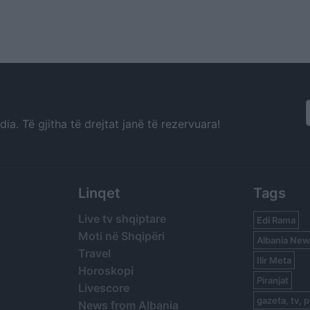
a. Të gjitha të drejtat janë të rezervuara!
Linqet
Tags
Live tv shqiptare
Edi Rama
Moti në Shqipëri
Albania New
Travel
Ilir Meta
Horoskopi
Piranjat
Livescore
gazeta, tv, p
News from Albania