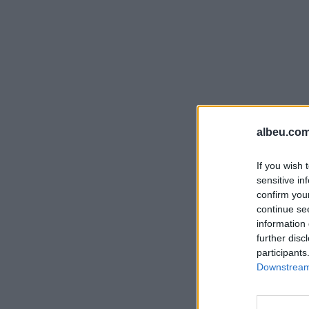
albeu.com
If you wish 
sensitive in
confirm you
continue se
information 
further disc
participants
Downstream 