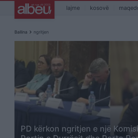
lajme
kosovë
maqed
keyboard_arrow_right
Ballina
ngritjen
PD kërkon ngritjen e një Komis