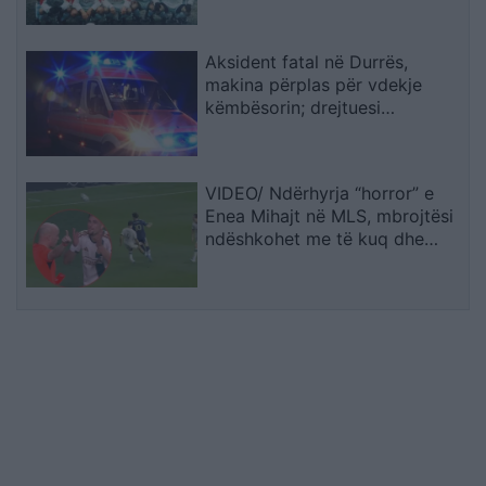
Aksident fatal në Durrës,
makina përplas për vdekje
këmbësorin; drejtuesi
shoqërohet në polici
VIDEO/ Ndërhyrja “horror” e
Enea Mihajt në MLS, mbrojtësi
ndëshkohet me të kuq dhe
gjobë