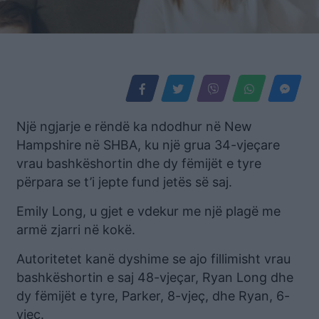
Një ngjarje e rëndë ka ndodhur në New
Hampshire në SHBA, ku një grua 34-vjeçare
vrau bashkëshortin dhe dy fëmijët e tyre
përpara se t’i jepte fund jetës së saj.
Emily Long, u gjet e vdekur me një plagë me
armë zjarri në kokë.
Autoritetet kanë dyshime se ajo fillimisht vrau
bashkëshortin e saj 48-vjeçar, Ryan Long dhe
dy fëmijët e tyre, Parker, 8-vjeç, dhe Ryan, 6-
vjeç.