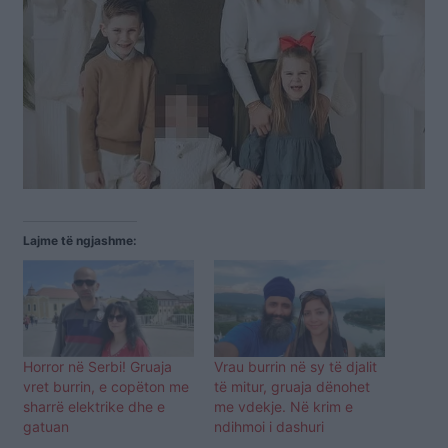
Lajme të ngjashme:
Horror në Serbi! Gruaja
Vrau burrin në sy të djalit
vret burrin, e copëton me
të mitur, gruaja dënohet
sharrë elektrike dhe e
me vdekje. Në krim e
gatuan
ndihmoi i dashuri