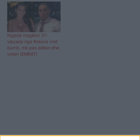
Ngjarje tragjike/ 27-
vjeçarja nga Kosova vret
burrin, më pas qëllon dhe
veten (EMRAT)