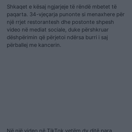
Shkaqet e kësaj ngjarjeje të rëndë mbetet të
paqarta. 34-vjeçarja punonte si menaxhere për
një rrjet restorantesh dhe postonte shpesh
video në mediat sociale, duke përshkruar
dëshpërimin që përjetoi ndërsa burri i saj
përballej me kancerin.
Në një video në TikTok vetëm dy ditë para