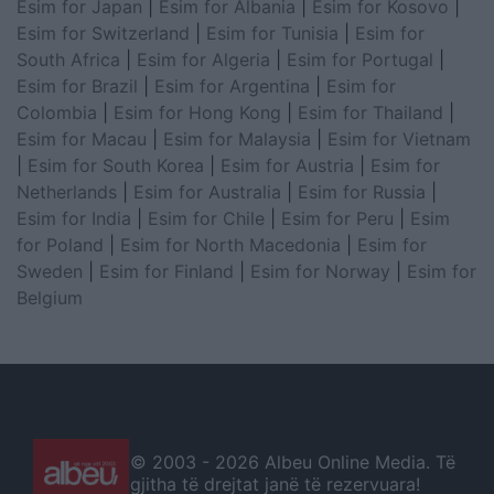
Esim for Japan
|
Esim for Albania
|
Esim for Kosovo
|
Esim for Switzerland
|
Esim for Tunisia
|
Esim for
South Africa
|
Esim for Algeria
|
Esim for Portugal
|
Esim for Brazil
|
Esim for Argentina
|
Esim for
Colombia
|
Esim for Hong Kong
|
Esim for Thailand
|
Esim for Macau
|
Esim for Malaysia
|
Esim for Vietnam
|
Esim for South Korea
|
Esim for Austria
|
Esim for
Netherlands
|
Esim for Australia
|
Esim for Russia
|
Esim for India
|
Esim for Chile
|
Esim for Peru
|
Esim
for Poland
|
Esim for North Macedonia
|
Esim for
Sweden
|
Esim for Finland
|
Esim for Norway
|
Esim for
Belgium
© 2003 -
2026 Albeu Online Media. Të
gjitha të drejtat janë të rezervuara!