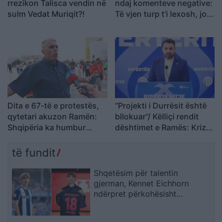
rrezikon Talisca vendin në
ndaj komenteve negative:
sulm Vedat Muriqit?!
Të vjen turp t’i lexosh, jo
më t’i shkruash
Dita e 67-të e protestës,
“Projekti i Durrësit është
qytetari akuzon Ramën:
bllokuar”/ Këlliçi rendit
Shqipëria ka humbur
dështimet e Ramës: Kriza
drejtimin
po prek investimet,
Aeroportin e Vlorës do ta
të fundit
paguajnë taksapaguesit
Shqetësim për talentin
gjerman, Kennet Eichhorn
ndërpret përkohësisht
karrierën për arsye
shëndetësore