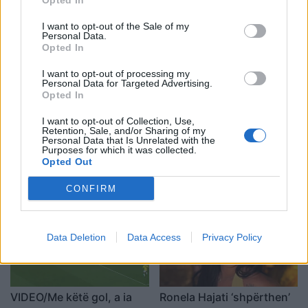
Opted In
SHBA-së në Shqipëri,
Çota, ish-kapiten dhe ish-
emërimi pret firmën e
trajner i Sopotit
I want to opt-out of the Sale of my
Personal Data.
Trump
Opted In
I want to opt-out of processing my
Personal Data for Targeted Advertising.
Opted In
I want to opt-out of Collection, Use,
Retention, Sale, and/or Sharing of my
Flakët përhapen me
Pedagogët në shërbim të
Personal Data that Is Unrelated with the
Purposes for which it was collected.
shpejtësi në Pocest të
regjimit! Apeli i aktivistes
Opted Out
Dibrës, disa banesa në
nga protesta: Të
rrezik
bashkohemi për
CONFIRM
Shqipërinë që meritojmë
Data Deletion
Data Access
Privacy Policy
VIDEO/Me këtë gol, a ia
Ronela Hajati ‘shpërthen’