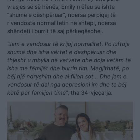
vrasjes së së hënës, Emily rrëfeu se ishte
“shumë e dëshpëruar”, ndërsa përpiqej të
rivendoste normalitetin në shtëpi, ndërsa
shëndeti i burrit të saj përkeqësohej.
“Jam e vendosur të krijoj normalitet. Po luftoja
shumë dhe isha vërtet e dëshpëruar dhe
thjesht u mbylla në vetvete dhe doja vetëm të
isha me fëmijët dhe burrin tim. Megjithatë, po
bëj një ndryshim dhe ai fillon sot… Dhe jam e
vendosur të dal nga depresioni im dhe ta bëj
këtë për familjen time
”, tha 34-vjeçarja.