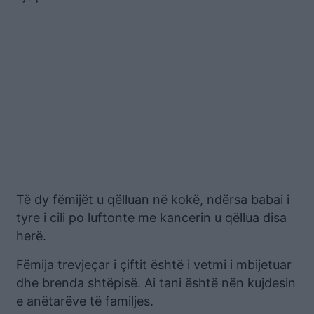
Të dy fëmijët u qëlluan në kokë, ndërsa babai i
tyre i cili po luftonte me kancerin u qëllua disa
herë.
Fëmija trevjeçar i çiftit është i vetmi i mbijetuar
dhe brenda shtëpisë. Ai tani është nën kujdesin
e anëtarëve të familjes.