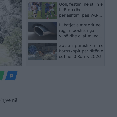
Goli, festimi në stilin e
LeBron dhe
përjashtimi pas VAR-
it: Folarin Balogun u
Luhatjet e motorit në
bë menjëherë i njohur
regjim boshe, nga
në SHBA
vijnë dhe cilat mund
të jenë arsyet?
Zbuloni parashikimin e
horoskopit për ditën e
sotme, 3 Korrik 2026
binjve në