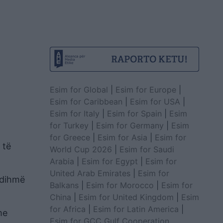
Esim for Global
|
Esim for Europe
|
Esim for Caribbean
|
Esim for USA
|
Esim for Italy
|
Esim for Spain
|
Esim
for Turkey
|
Esim for Germany
|
Esim
for Greece
|
Esim for Asia
|
Esim for
 të
World Cup 2026
|
Esim for Saudi
Arabia
|
Esim for Egypt
|
Esim for
United Arab Emirates
|
Esim for
 ndihmë
Balkans
|
Esim for Morocco
|
Esim for
China
|
Esim for United Kingdom
|
Esim
for Africa
|
Esim for Latin America
|
me
Esim for GCC Gulf Cooperation