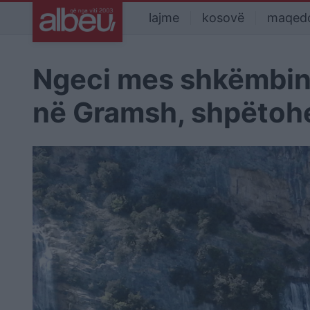
lajme
kosovë
maqed
Ngeci mes shkëmbinj
në Gramsh, shpëtohe