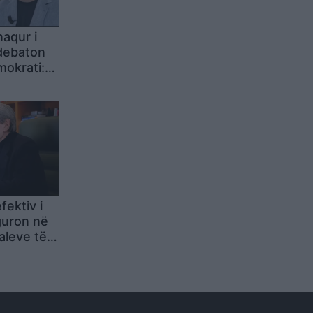
naqur i
 debaton
okrati:
ama
fektiv i
guron në
aleve të