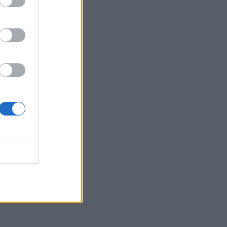
Belgium
 112.
në
fikësit