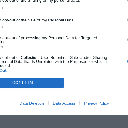
o opt-out of the Sharing of my personal data.
evoje për ndihmë të telefonojnë në numrin pa pagesë
In
o opt-out of the Sale of my Personal Data.
In
jyra ylberi” në ujëvarën
IDEO)
to opt-out of processing my Personal Data for Targeted
mite në Kaliforni krijon një
ing.
tëse për personat që kishin
In
n prezent. Rrezet e para të
o opt-out of Collection, Use, Retention, Sale, and/or Sharing
rjedha e ujit nga ujëvara
ersonal Data that Is Unrelated with the Purposes for which it
Kaliforni formuan një pamje
lected.
 në përralla. Erërat e larta
Out
 pikat e ujit nga ujëvara të
Mbeti i bllokuar mes shkëmbinjve 
shin dhe…
kanionin e Holtës, policia dhe zjarr
CONFIRM
nisen për ta shpëtuar
Data Deletion
Data Access
Privacy Policy