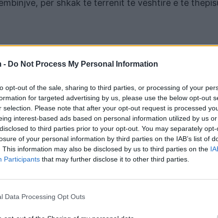
binjve, për shkak të terrenit të vështirë e të thepis
 -
Do Not Process My Personal Information
to opt-out of the sale, sharing to third parties, or processing of your per
formation for targeted advertising by us, please use the below opt-out s
r selection. Please note that after your opt-out request is processed y
eing interest-based ads based on personal information utilized by us or
disclosed to third parties prior to your opt-out. You may separately opt-
losure of your personal information by third parties on the IAB’s list of
 e Komisariatit të Policisë Gramsh dhe shërbimet
. This information may also be disclosed by us to third parties on the
IA
 kishte mbetur e bllokuar turistja.
Participants
that may further disclose it to other third parties.
nës së mirorganizuar, punonjësit e Policisë kanë bërë
rë ku ishte bllokuar, të cilës, më pas, i është ofruar s
l Data Processing Opt Outs
ë mirë shëndetësore.