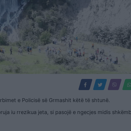
rbimet e Policisë së Grmashit këtë të shtunë.
ruja iu rrezikua jeta, si pasojë e ngecjes midis shkëm