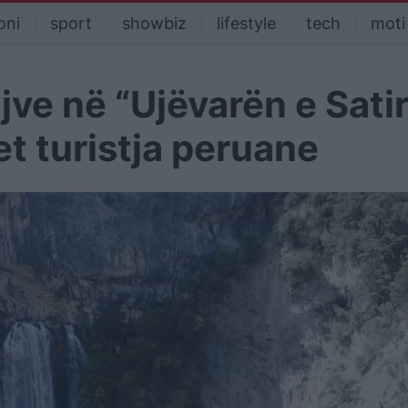
oni
sport
showbiz
lifestyle
tech
moti
ve në “Ujëvarën e Sati
t turistja peruane