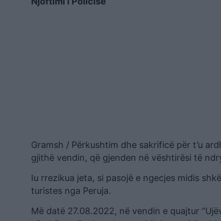
Njoftimi i Policisë
Gramsh / Përkushtim dhe sakrificë për t’u ard
gjithë vendin, që gjenden në vështirësi të nd
Iu rrezikua jeta, si pasojë e ngecjes midis sh
turistes nga Peruja.
Më datë 27.08.2022, në vendin e quajtur “Ujëv