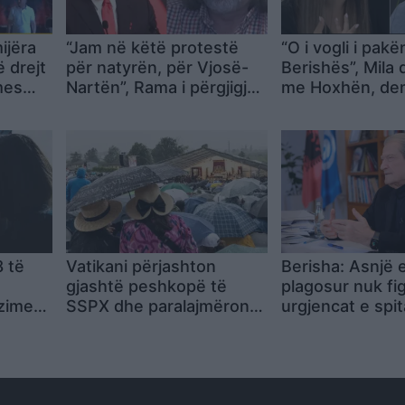
ijëra
“Jam në këtë protestë
“O i vogli i pakë
 drejt
për natyrën, për Vjosë-
Berishës”, Mila
mes
Nartën”, Rama i përgjigjet
me Hoxhën, dem
licisë
Dorian Matlijës: E vetmja
Po të përdor R
zgjidhje është dialogu me
qeverinë
8 të
Vatikani përjashton
Berisha: Asnjë e
gjashtë peshkopë të
plagosur nuk fi
zimesh
SSPX dhe paralajmëron
urgjencat e spit
e pas
masa edhe për
Tiranës
mbështetësit zyrtarë të
grupit