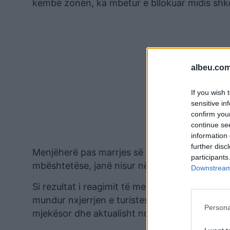
këmbë zonën, ka mbetur e bllokuar midis shkëm
albeu.com
If you wish 
sensitive in
confirm you
continue se
information 
further disc
Menjëherë pas marrjes së njoftimit, shërbimet
participants
mbështetëse, janë nisur në drejtim të zonës ku
Downstream 
Si rezultat i reagimit të menjëhershëm dhe pu
mundur nxjerrjen e turistes nga terreni i vështi
Persona
mjekësor dhe aktualisht ndodhet në gjendje t