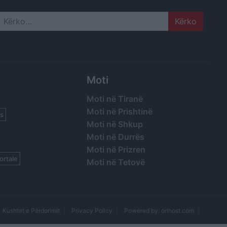
Search
Moti
Moti në Tiranë
Moti në Prishtinë
s
Moti në Shkup
Moti në Durrës
Moti në Prizren
ortale
Moti në Tetovë
Kushtet e Përdorimit
Privacy Policy
Powered by: orihost.com