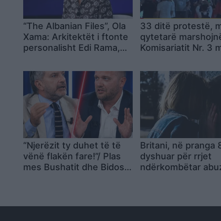
“The Albanian Files”, Ola
33 ditë protestë, m
Xama: Arkitektët i ftonte
qytetarë marshojnë
personalisht Edi Rama,
Komisariatit Nr. 3 
dyshime për konflikt
thirrjeve kundër po
interesi
“Njerëzit ty duhet të të
Britani, në pranga 
vënë flakën fare!”/ Plas
dyshuar për rrjet
mes Bushatit dhe Bidos:
ndërkombëtar abu
Mbron hajdutët dhe tund
seksuale ndaj grav
flamurin e patriotizmit!
drogimit