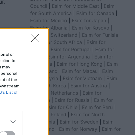
ur.
Council
|
Esim for Middle East
|
Esim
for South America
|
Esim for Canada
|
Esim for Mexico
|
Esim for Japan
|
Esim for Albania
|
Esim for Kosovo
|
Esim for Switzerland
|
Esim for Tunisia
|
Esim for South Africa
|
Esim for
Algeria
|
Esim for Portugal
|
Esim for
sonal or
Brazil
|
Esim for Argentina
|
Esim for
ection to
Colombia
|
Esim for Hong Kong
|
Esim
ou may
for Thailand
|
Esim for Macau
|
Esim
 personal
for Malaysia
|
Esim for Vietnam
|
Esim
out of the
for South Korea
|
Esim for Austria
|
 downstream
B’s List of
Esim for Netherlands
|
Esim for
Australia
|
Esim for Russia
|
Esim for
India
|
Esim for Chile
|
Esim for Peru
|
 të
Esim for Poland
|
Esim for North
hërbimi
Macedonia
|
Esim for Sweden
|
Esim
for Finland
|
Esim for Norway
|
Esim for