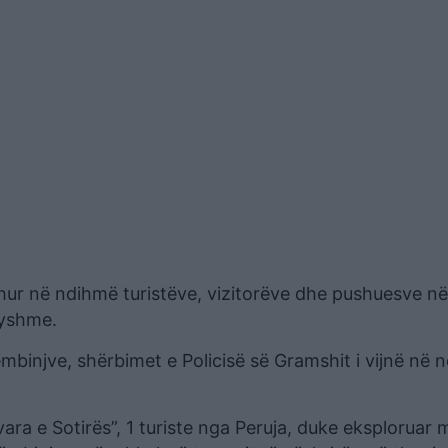
hur në ndihmë turistëve, vizitorëve dhe pushuesve në
ryshme.
këmbinjve, shërbimet e Policisë së Gramshit i vijnë në
ara e Sotirës”, 1 turiste nga Peruja, duke eksploruar 