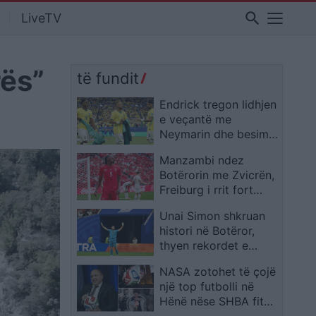
search
LiveTV
rës”
të fundit
Endrick tregon lidhjen
e veçantë me
Neymarin dhe besimin
e madh te Ancelotti
Manzambi ndez
Botërorin me Zvicrën,
Freiburg i rrit fort
vlerën në treg
Unai Simon shkruan
histori në Botëror,
thyen rekordet e
Zengës dhe Casillas
NASA zotohet të çojë
një top futbolli në
Hënë nëse SHBA fiton
Kupën e Botës 2026