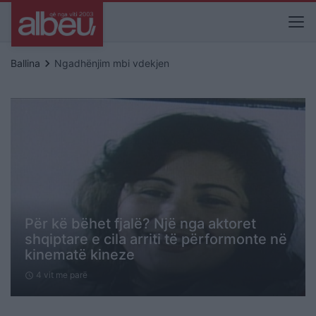
keyboard_arrow_right
Ballina
Ngadhënjim mbi vdekjen
Për kë bëhet fjalë? Një nga aktoret
shqiptare e cila arriti të përformonte në
kinematë kineze
4 vit me parë
schedule