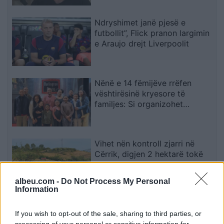
njohë
Ndryshimet janë pjesë e
futbollit”, Flick pranon largimin
e Araujo drejt Liverpoolit
Nënë e 14 fëmijëve rrëfen
vështirësinë kryesore të
familjes: Si organizohet
transporti
Vihet nën kontroll zjarri në
Cërrik, digjen 2 hektarë tokë
dhe rreth 250 rrënjë ullinj
albeu.com -
Do Not Process My Personal
Information
Përfundon protesta e 71-të
qytetare, mesazhi i qartë për
If you wish to opt-out of the sale, sharing to third parties, or
processing of your personal or sensitive information for