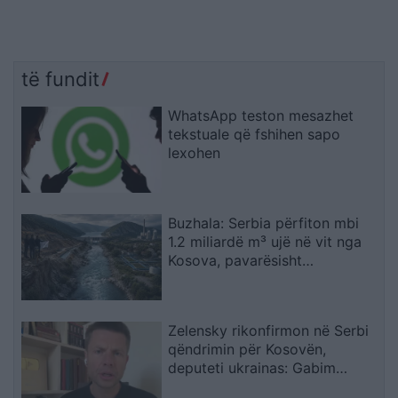
të fundit
WhatsApp teston mesazhet
tekstuale që fshihen sapo
lexohen
Buzhala: Serbia përfiton mbi
1.2 miliardë m³ ujë në vit nga
Kosova, pavarësisht
kërcënimeve për Ibërin
Zelensky rikonfirmon në Serbi
qëndrimin për Kosovën,
deputeti ukrainas: Gabim
diplomatik, Ukraina duhet ta