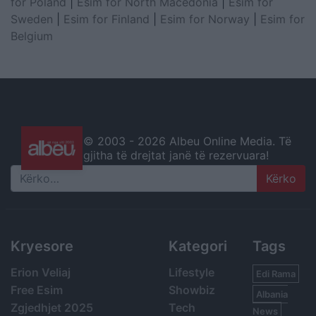
for Poland
|
Esim for North Macedonia
|
Esim for
Sweden
|
Esim for Finland
|
Esim for Norway
|
Esim for
Belgium
© 2003 -
2026 Albeu Online Media. Të
gjitha të drejtat janë të rezervuara!
Search
Kryesore
Kategori
Tags
Erion Veliaj
Lifestyle
Edi Rama
Free Esim
Showbiz
Albania
Zgjedhjet 2025
Tech
News